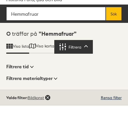
Sök
Fritextsök
Sök
Sökresultat
0
träffar på
Hemmafruar
Visa karta
Visa lista
Filtrera
Filtrera
Filtrera tid
Filtrera materialtyper
Visningsläge
Totalt
Valda filter:
Bildkonst
Rensa filter
0
träffar
Lista
Karta