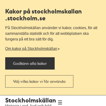
Kakor på stockholmskallan
.stockholm.se
På Stockholmskällan använder vi kakor, cookies, för att
sammanställa statistik och för att webbplatsen ska
fungera på ett bra sätt för dig.
Om kakor på Stockholmskällan
Godkänn alla kakor
Välj vilka kakor vi får använda
Till
Till
Stockholmskällan
navigationen
huvudinnehållet
Historia i ord, ljud och bild