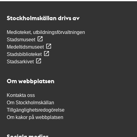
Kontakt
Stockholmskällan
Stockholmskällan drivs av
Medioteket, utbildningsförvaltningen
Stadsmuseet
Medeltidsmuseet
Stadsbiblioteket
Stadsarkivet
Om webbplatsen
Kontakta oss
Om Stockholmskällan
Tillgänglighetsredogörelse
Om kakor på webbplatsen
Sociala medier