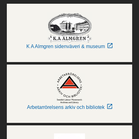
K A Almgren sidenväveri & museum
Arbetarrörelsens arkiv och bibliotek