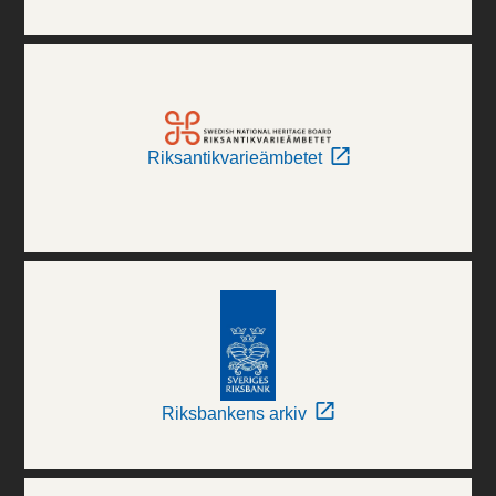
Riksantikvarieämbetet
Riksbankens arkiv