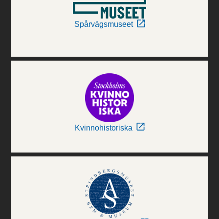
Spårvägsmuseet
Kvinnohistoriska