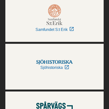
Samfundet S:t Erik
Sjöhistoriska