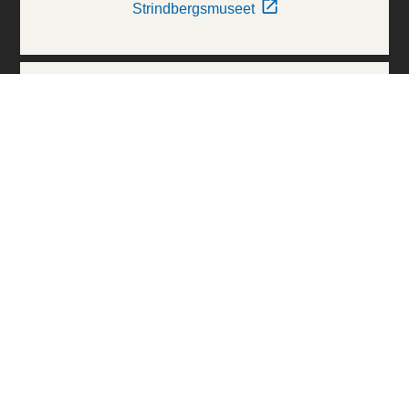
Strindbergsmuseet
Thielska Galleriet
Världskulturmuseerna