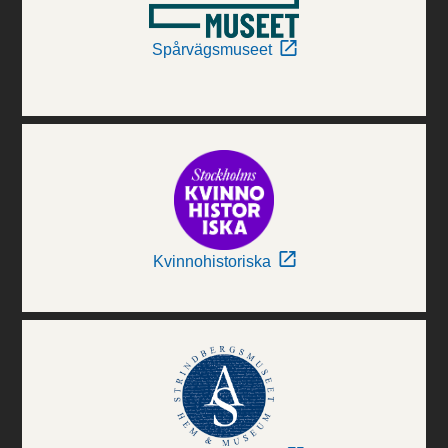
Spårvägsmuseet
Kvinnohistoriska