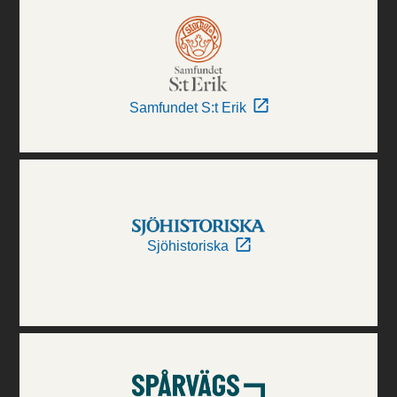
Samfundet S:t Erik
Sjöhistoriska