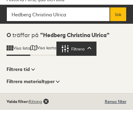
Sök
Fritextsök
Sök
Sökresultat
0
träffar på
Hedberg Christina Ulrica
Visa karta
Visa lista
Filtrera
Filtrera
Filtrera tid
Filtrera materialtyper
Visningsläge
Totalt
Valda filter:
Ritning
Rensa filter
0
träffar
Lista
Karta