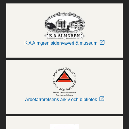
K A Almgren sidenväveri & museum
Arbetarrörelsens arkiv och bibliotek