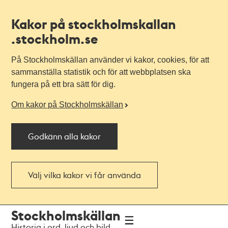
Kakor på stockholmskallan
.stockholm.se
På Stockholmskällan använder vi kakor, cookies, för att
sammanställa statistik och för att webbplatsen ska
fungera på ett bra sätt för dig.
Om kakor på Stockholmskällan
Godkänn alla kakor
Välj vilka kakor vi får använda
Till
Till
Stockholmskällan
navigationen
huvudinnehållet
Historia i ord, ljud och bild