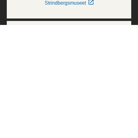
Strindbergsmuseet
Thielska Galleriet
Världskulturmuseerna