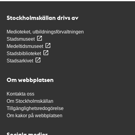
Kontakt
Stockholmskällan
Stockholmskällan drivs av
Medioteket, utbildningsförvaltningen
Stadsmuseet
Medeltidsmuseet
Stadsbiblioteket
Stadsarkivet
Om webbplatsen
Kontakta oss
Om Stockholmskällan
Tillgänglighetsredogörelse
Om kakor på webbplatsen
Sociala medier