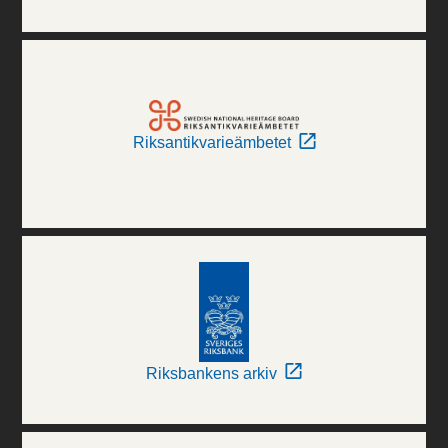
Riksantikvarieämbetet
Riksbankens arkiv