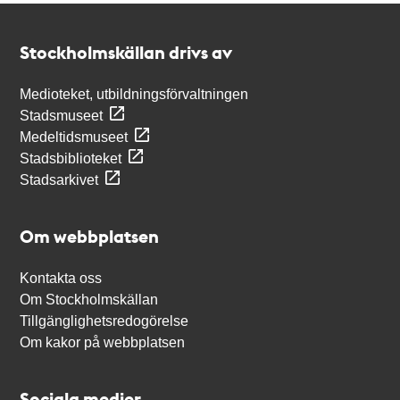
Kontakt
Stockholmskällan
Stockholmskällan drivs av
Medioteket, utbildningsförvaltningen
Stadsmuseet
Medeltidsmuseet
Stadsbiblioteket
Stadsarkivet
Om webbplatsen
Kontakta oss
Om Stockholmskällan
Tillgänglighetsredogörelse
Om kakor på webbplatsen
Sociala medier