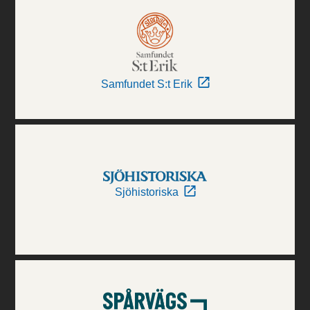
Samfundet S:t Erik
Sjöhistoriska