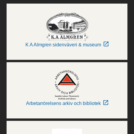
K A Almgren sidenväveri & museum
Arbetarrörelsens arkiv och bibliotek