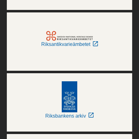
Riksantikvarieämbetet
Riksbankens arkiv