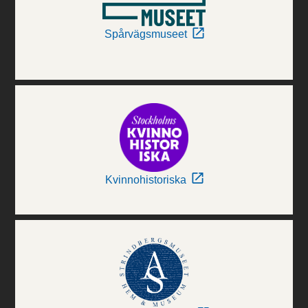
Spårvägsmuseet
Kvinnohistoriska