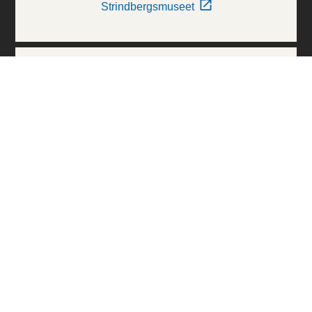
Strindbergsmuseet
Thielska Galleriet
Världskulturmuseerna