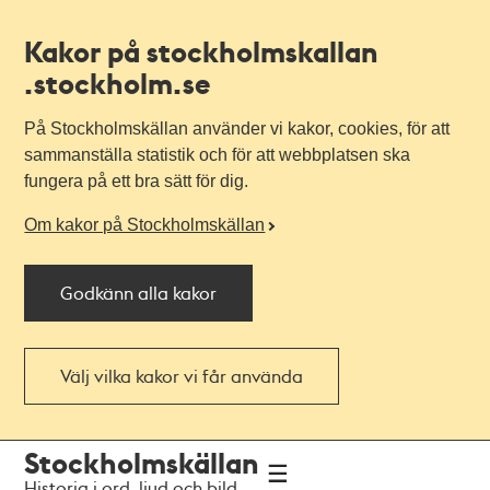
Kakor på stockholmskallan
.stockholm.se
På Stockholmskällan använder vi kakor, cookies, för att
sammanställa statistik och för att webbplatsen ska
fungera på ett bra sätt för dig.
Om kakor på Stockholmskällan
Godkänn alla kakor
Välj vilka kakor vi får använda
Till
Till
Stockholmskällan
navigationen
huvudinnehållet
Historia i ord, ljud och bild