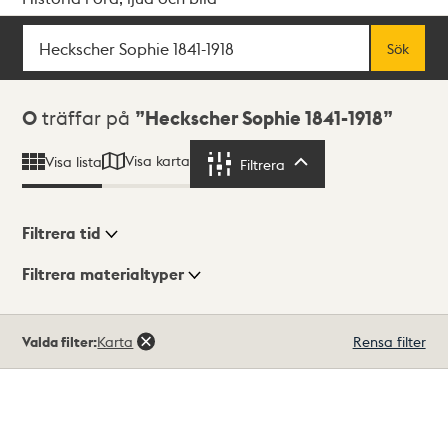
Sök
Fritextsök
Sök
Sökresultat
0
träffar på
Heckscher Sophie 1841-1918
Visa karta
Visa lista
Filtrera
Filtrera
Filtrera tid
Filtrera materialtyper
Visningsläge
Totalt
Valda filter:
Karta
Rensa filter
0
träffar
Lista
Karta