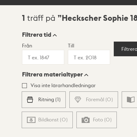
1
Heckscher Sophie 18
träff på
Sökresultat
Filtrera tid
Från
Till
Visningsläge
Filtrer
Filtrera materialtyper
Lista
Karta
Visa inte lärarhandledningar
Ritning
(
1
)
Föremål
(
0
)
Bildkonst
(
0
)
Foto
(
0
)