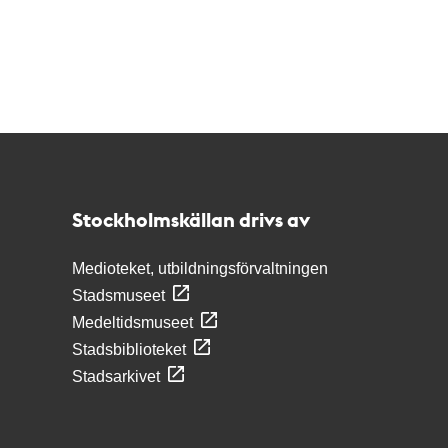
Kontakt
Stockholmskällan
Stockholmskällan drivs av
Medioteket, utbildningsförvaltningen
Stadsmuseet
Medeltidsmuseet
Stadsbiblioteket
Stadsarkivet