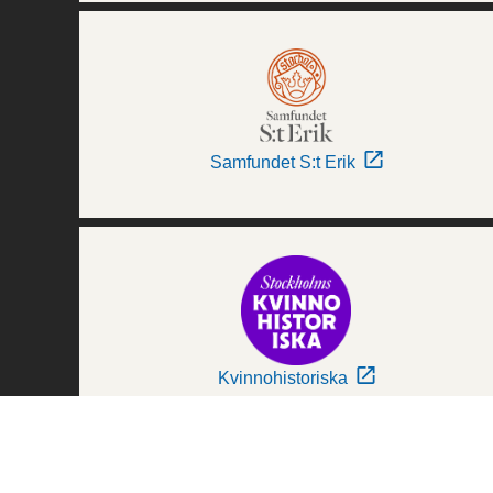
Samfundet S:t Erik
Kvinnohistoriska