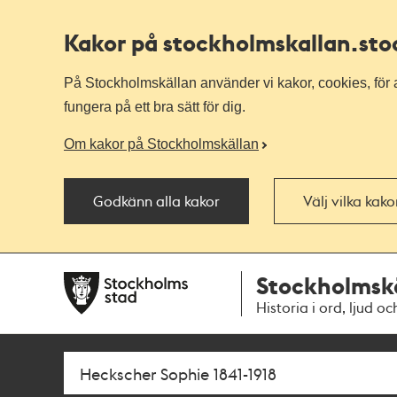
Kakor på stockholmskallan
.st
På Stockholmskällan använder vi kakor, cookies, för a
fungera på ett bra sätt för dig.
Om kakor på Stockholmskällan
Godkänn alla kakor
Välj vilka kak
Till
Till
Stockholmsk
navigationen
huvudinnehållet
Historia i ord, ljud oc
Sök
Fritextsök