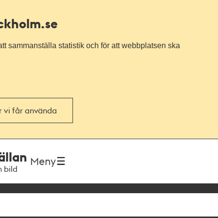
ockholm.se
tt sammanställa statistik och för att webbplatsen ska
or vi får använda
ällan
Meny
h bild