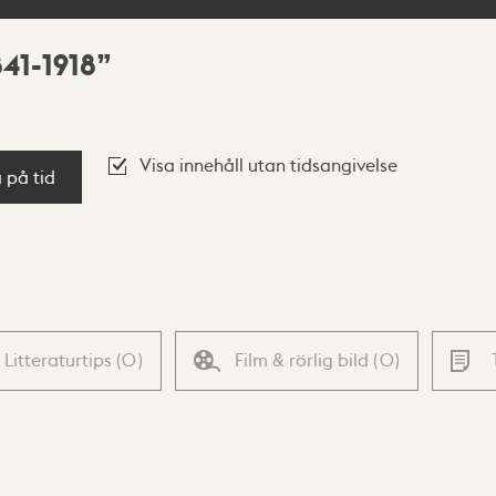
41-1918
Visa innehåll utan tidsangivelse
a på tid
Litteraturtips
(
0
)
Film & rörlig bild
(
0
)