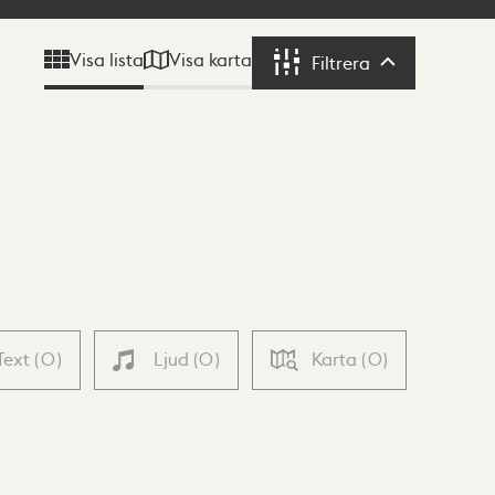
Visa karta
Visa lista
Filtrera
Filtrera
Text
(
0
)
Ljud
(
0
)
Karta
(
0
)