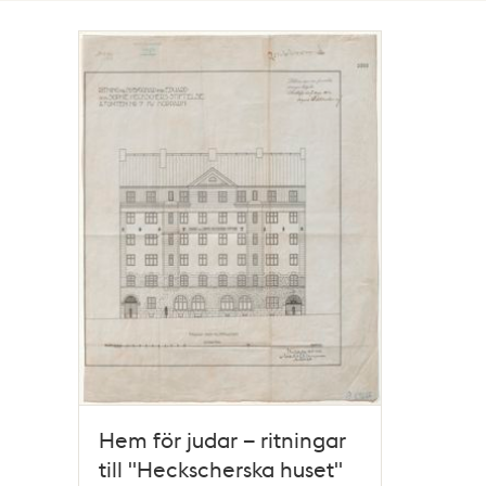
Totalt
1
träffar
Hem för judar – ritningar
till "Heckscherska huset"