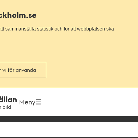
ockholm.se
tt sammanställa statistik och för att webbplatsen ska
or vi får använda
ällan
Meny
h bild