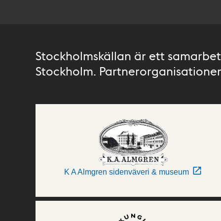
Stockholmskällan är ett samarbete
Stockholm. Partnerorganisationer 
K A Almgren sidenväveri & museum