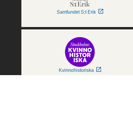
Samfundet S:t Erik
Kvinnohistoriska
Världskulturmuseerna