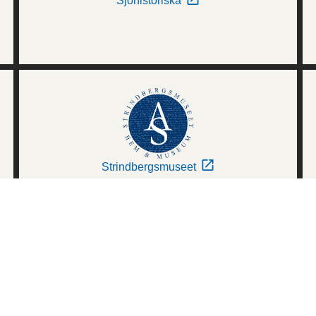
Sjöhistoriska
Strindbergsmuseet