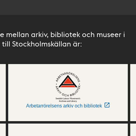
 mellan arkiv, bibliotek och museer i
till Stockholmskällan är:
Arbetarrörelsens arkiv och bibliotek