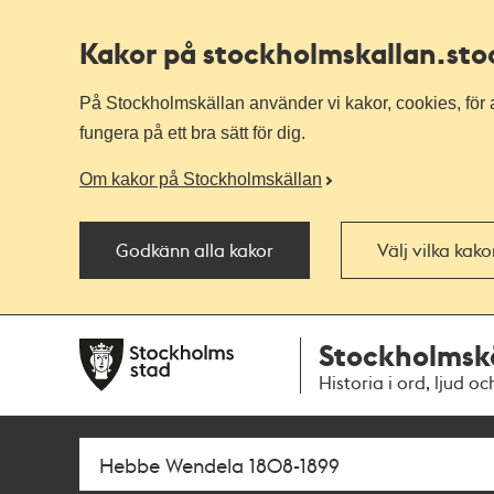
Kakor på stockholmskallan
.st
På Stockholmskällan använder vi kakor, cookies, för a
fungera på ett bra sätt för dig.
Om kakor på Stockholmskällan
Godkänn alla kakor
Välj vilka kak
Till
Till
Stockholmsk
navigationen
huvudinnehållet
Historia i ord, ljud oc
Sök
Fritextsök