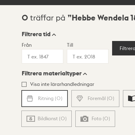
0
Hebbe Wendela 1
träffar på
Sökresultat
Filtrera tid
Från
Till
Visningsläge
Filtrer
Filtrera materialtyper
Lista
Karta
Visa inte lärarhandledningar
Ritning
(
0
)
Föremål
(
0
)
Bildkonst
(
0
)
Foto
(
0
)