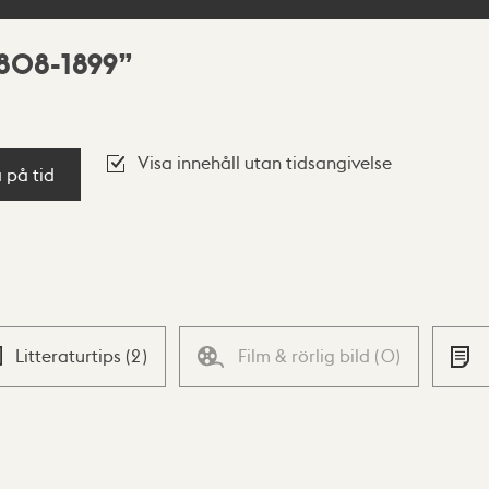
808-1899
Visa innehåll utan tidsangivelse
a på tid
Litteraturtips
(
2
)
Film & rörlig bild
(
0
)