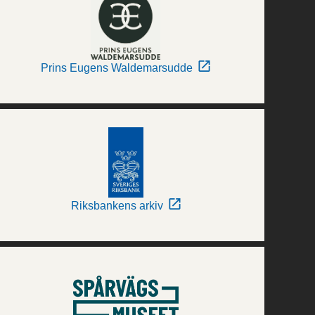
Prins Eugens Waldemarsudde
Riksbankens arkiv