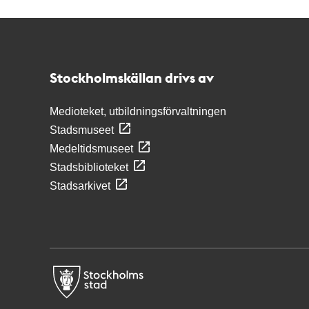
Kontakt
Stockholmskällan
Stockholmskällan drivs av
Medioteket, utbildningsförvaltningen
Stadsmuseet
Medeltidsmuseet
Stadsbiblioteket
Stadsarkivet