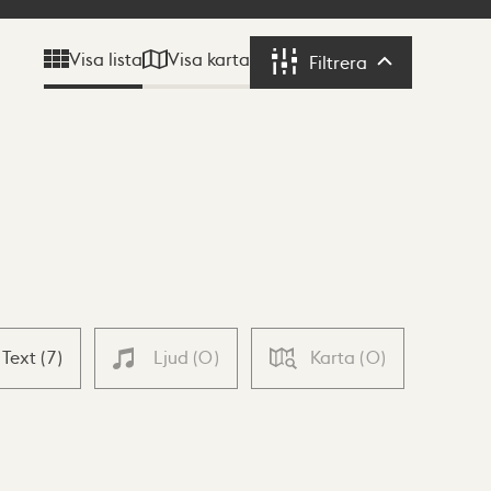
Visa karta
Visa lista
Filtrera
Filtrera
Text
(
7
)
Ljud
(
0
)
Karta
(
0
)