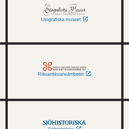
Litografiska museet
Riksantikvarieämbetet