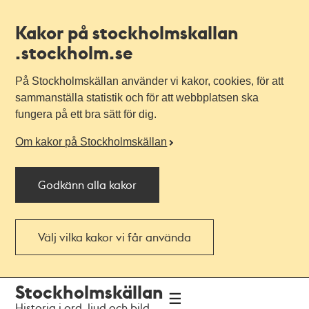
Kakor på stockholmskallan
.stockholm.se
På Stockholmskällan använder vi kakor, cookies, för att
sammanställa statistik och för att webbplatsen ska
fungera på ett bra sätt för dig.
Om kakor på Stockholmskällan
Godkänn alla kakor
Välj vilka kakor vi får använda
Till
Till
Stockholmskällan
navigationen
huvudinnehållet
Historia i ord, ljud och bild