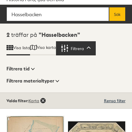
Sök
Fritextsök
Sök
Sökresultat
2
träffar på
Hasselbacken
Visa karta
Visa lista
Filtrera
Filtrera
Filtrera tid
Filtrera materialtyper
Visningsläge
Totalt
Valda filter:
Karta
Rensa filter
2
träffar
Lista
Karta