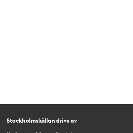
Kontakt
Stockholmskällan
Stockholmskällan drivs av