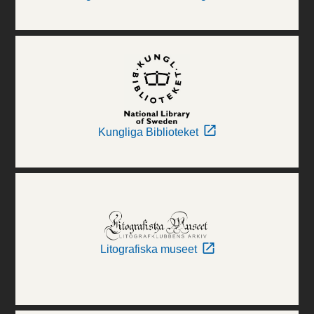
Kungliga Biblioteket
Litografiska museet