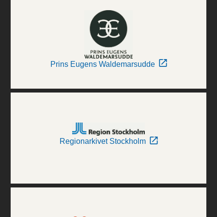
Prins Eugens Waldemarsudde
Regionarkivet Stockholm