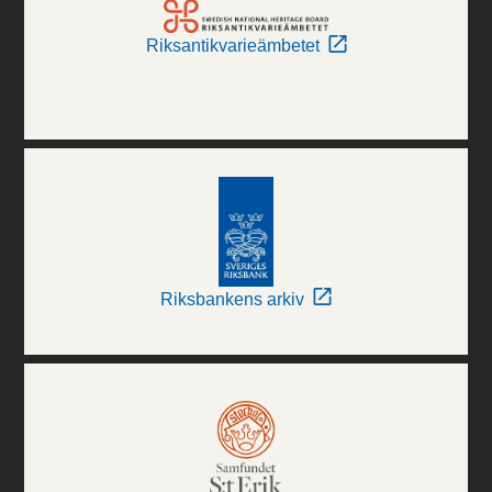
Riksantikvarieämbetet
Riksbankens arkiv