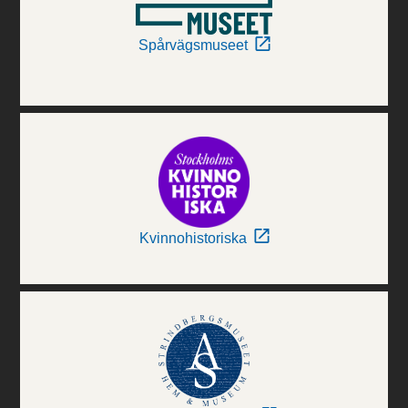
Spårvägsmuseet
Kvinnohistoriska