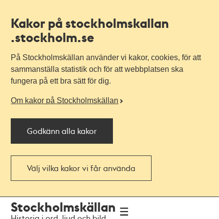
Kakor på stockholmskallan
.stockholm.se
På Stockholmskällan använder vi kakor, cookies, för att
sammanställa statistik och för att webbplatsen ska
fungera på ett bra sätt för dig.
Om kakor på Stockholmskällan
Godkänn alla kakor
Välj vilka kakor vi får använda
Till
Till
Stockholmskällan
navigationen
huvudinnehållet
Historia i ord, ljud och bild