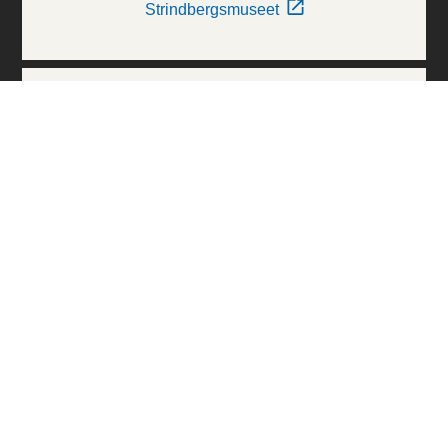
Strindbergsmuseet
Thielska Galleriet
Världskulturmuseerna