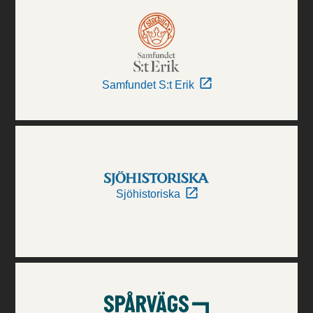
Samfundet S:t Erik
Sjöhistoriska