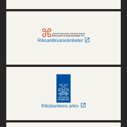
Riksantikvarieämbetet
Riksbankens arkiv