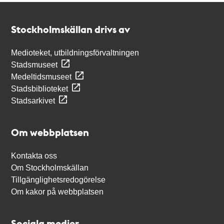
Kontakt
Stockholmskällan
Stockholmskällan drivs av
Medioteket, utbildningsförvaltningen
Stadsmuseet
Medeltidsmuseet
Stadsbiblioteket
Stadsarkivet
Om webbplatsen
Kontakta oss
Om Stockholmskällan
Tillgänglighetsredogörelse
Om kakor på webbplatsen
Sociala medier