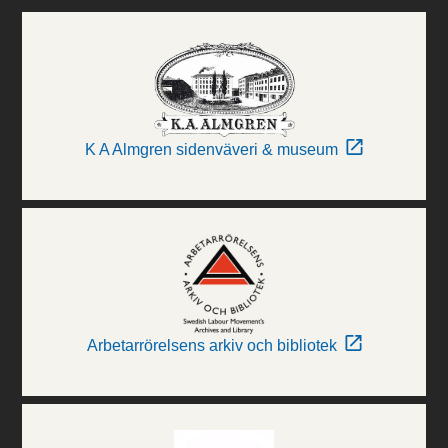
K A Almgren sidenväveri & museum
Arbetarrörelsens arkiv och bibliotek