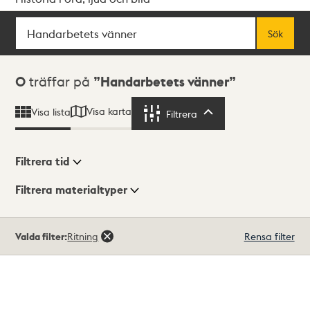
Sök
Fritextsök
Sök
Sökresultat
0
träffar på
Handarbetets vänner
Visa karta
Visa lista
Filtrera
Filtrera
Filtrera tid
Filtrera materialtyper
Visningsläge
Totalt
Valda filter:
Ritning
Rensa filter
0
träffar
Lista
Karta