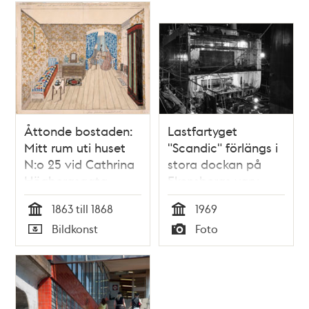
Åttonde bostaden:
Lastfartyget
Mitt rum uti huset
"Scandic" förlängs i
N:o 25 vid Cathrina
stora dockan på
Högbergsgata,
Ekensbergs varv
Qvarteret
1863 till 1868
1969
Pelarebacken större,
Tid
Tid
Bildkonst
Foto
3 tr upp
Typ
Typ