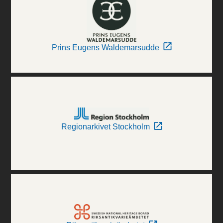
Prins Eugens Waldemarsudde
Regionarkivet Stockholm