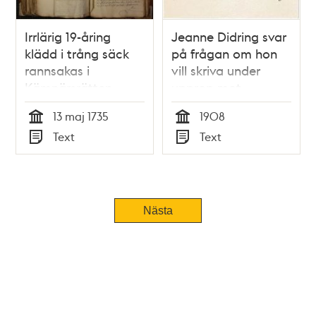
Irrlärig 19-åring
Jeanne Didring svar
klädd i trång säck
på frågan om hon
rannsakas i
vill skriva under
Kämnärsrätten
upprop mot
yttrandefrihetsangrepp
13 maj 1735
1908
Tid
Tid
Text
Text
Typ
Typ
Tidigare
Nästa