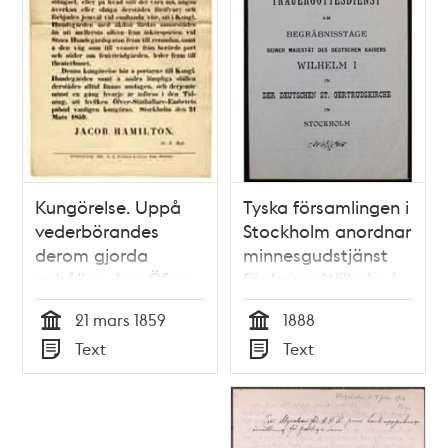
Kungörelse. Uppå
Tyska församlingen i
vederbörandes
Stockholm anordnar
derom gjorda
minnesgudstjänst
anhållan, har Öfver-
för kejsar Wilhelm I
Ståthållare-Embetet
1888
21 mars 1859
1888
funnit skälligt
Tid
Tid
Text
Text
stadga ett vite af
Typ
Typ
fem riksdaler
riksmynt...Stockholm
den 21 mars 1859.