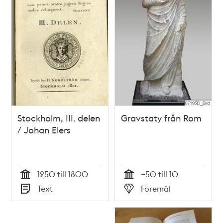
Stockholm, III. delen
Gravstaty från Rom
/ Johan Elers
1250 till 1800
−50 till 10
Tid
Tid
Text
Föremål
Typ
Typ