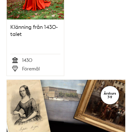
Klänning från 1430-
talet
1430
Tid
Föremål
Typ
Årskurs
7-9