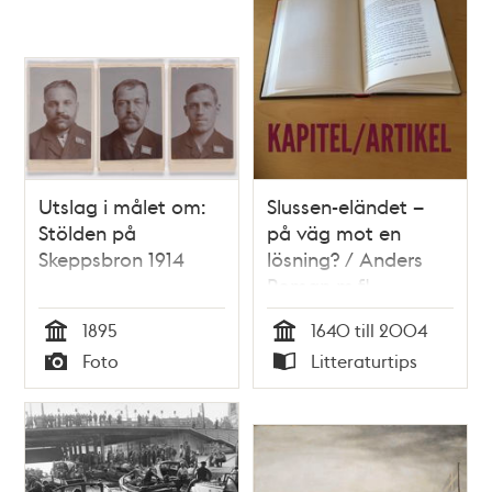
Utslag i målet om:
Slussen-eländet –
Stölden på
på väg mot en
Skeppsbron 1914
lösning? / Anders
Roman m.fl.
1895
1640 till 2004
Tid
Tid
Foto
Litteraturtips
Typ
Typ