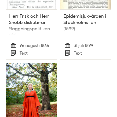
Herr Frisk och Herr
Epidemisjukvården i
Snobb diskuterar
Stockholms län
flaggningspolitiken
(1899)
vid
Expositionspalatset
26 augusti 1866
31 juli 1899
på
Tid
Tid
Text
Text
Stockholmsutställningen
Typ
Typ
1866. Satirisk dialog i
Söndags-Nisse –
Illustreradt
Veckoblad för
Skämt, Humor och
Satir, nr 35, den 26
augusti 1866