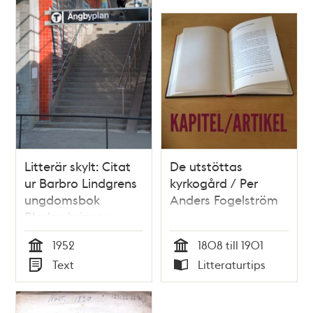
Litterär skylt: Citat
De utstöttas
ur Barbro Lindgrens
kyrkogård / Per
ungdomsbok
Anders Fogelström
Bladen brinner
1952
1808 till 1901
Tid
Tid
Text
Litteraturtips
Typ
Typ