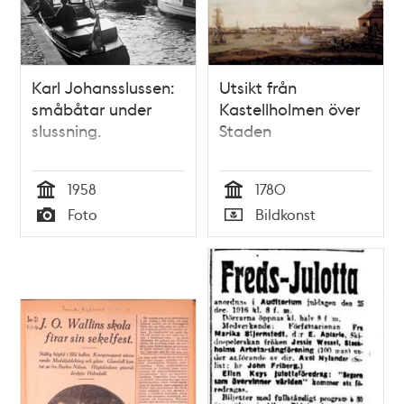
Karl Johansslussen:
Utsikt från
småbåtar under
Kastellholmen över
slussning.
Staden
1958
1780
Tid
Tid
Foto
Bildkonst
Typ
Typ