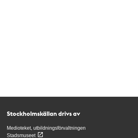
Kontakt
Stockholmskällan
Stockholmskällan drivs av
Medioteket, utbildningsförvaltningen
Stadsmuseet