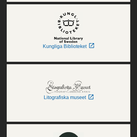
Kungliga Biblioteket
Litografiska museet