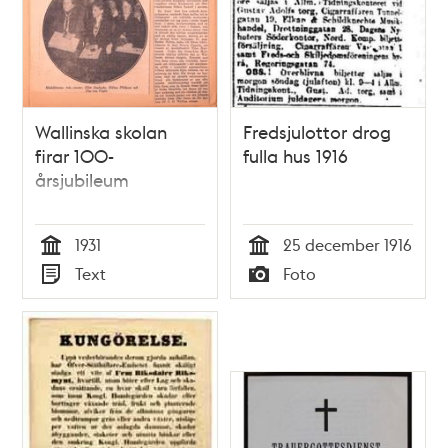
Wallinska skolan
Fredsjulottor drog
firar 100-
fulla hus 1916
årsjubileum
1931
25 december 1916
Tid
Tid
Text
Foto
Typ
Typ