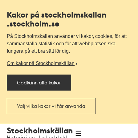
Kakor på stockholmskallan
.stockholm.se
På Stockholmskällan använder vi kakor, cookies, för att
sammanställa statistik och för att webbplatsen ska
fungera på ett bra sätt för dig.
Om kakor på Stockholmskällan
Godkänn alla kakor
Välj vilka kakor vi får använda
Till
Till
Stockholmskällan
navigationen
huvudinnehållet
Historia i ord, ljud och bild