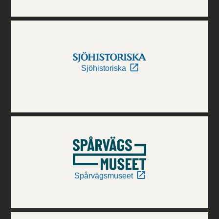
Sjöhistoriska
Spårvägsmuseet