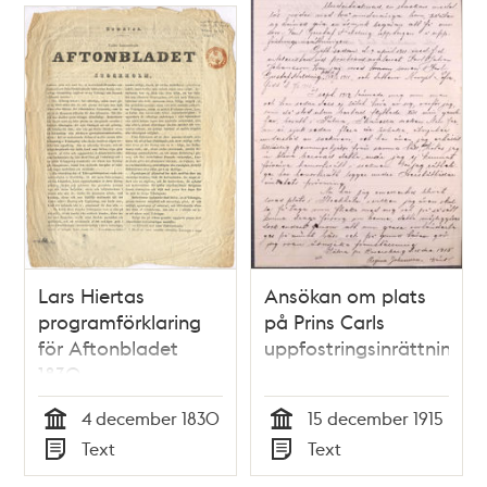
Lars Hiertas
Ansökan om plats
programförklaring
på Prins Carls
för Aftonbladet
uppfostringsinrättning
1830
4 december 1830
15 december 1915
Tid
Tid
Text
Text
Typ
Typ