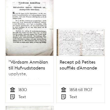
"Vördsam Anmälan
Recept på Petites
till Hufvudstadens
soufflés d'Amande
upplyste,
välgörande och
aktningsvärde
1830
1858 till 1907
Innevånare” 1830
Tid
Tid
Text
Text
Typ
Typ