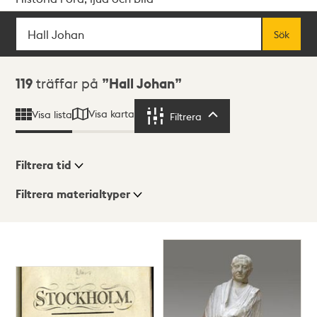
Sök
Fritextsök
Sök
Sökresultat
119
träffar på
Hall Johan
Visa karta
Visa lista
Filtrera
Filtrera
Filtrera tid
Filtrera materialtyper
Visningsläge
Totalt
119
träffar
Lista
Karta