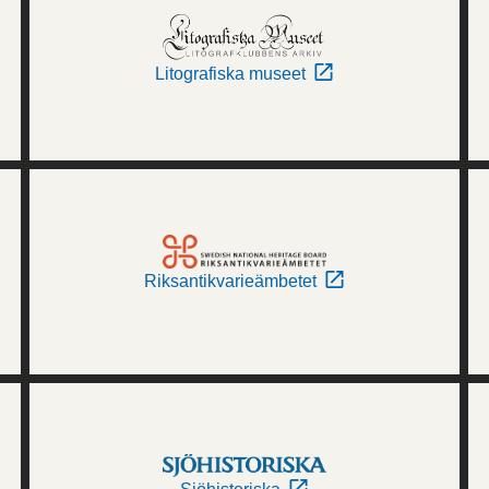
Litografiska museet
Riksantikvarieämbetet