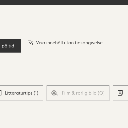
Visa innehåll utan tidsangivelse
a på tid
Litteraturtips
(
1
)
Film & rörlig bild
(
0
)