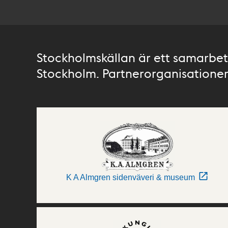
Stockholmskällan är ett samarbete
Stockholm. Partnerorganisationer 
K A Almgren sidenväveri & museum