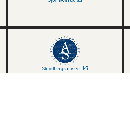
Sjöhistoriska
Strindbergsmuseet