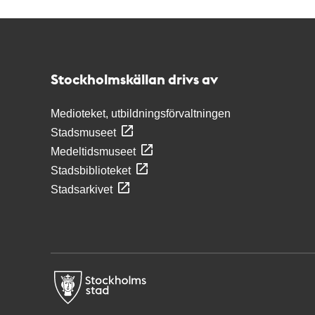
Kontakt
Stockholmskällan
Stockholmskällan drivs av
Medioteket, utbildningsförvaltningen
Stadsmuseet
Medeltidsmuseet
Stadsbiblioteket
Stadsarkivet