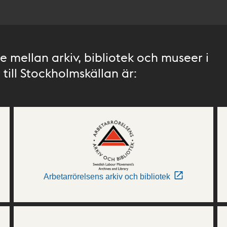
 mellan arkiv, bibliotek och museer i
till Stockholmskällan är:
Arbetarrörelsens arkiv och bibliotek