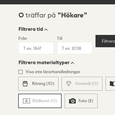
0
Hökare
träffar på
Sökresultat
Filtrera tid
Från
Till
Visningsläge
Filtrer
Filtrera materialtyper
Lista
Karta
Visa inte lärarhandledningar
Ritning
(
10
)
Föremål
(
0
)
Bildkonst
(
0
)
Foto
(
2
)