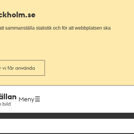
ockholm.se
tt sammanställa statistik och för att webbplatsen ska
or vi får använda
ällan
Meny
h bild