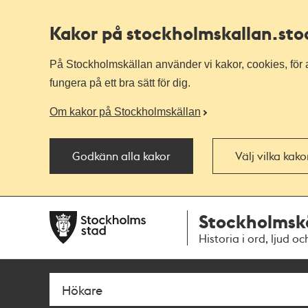
Kakor på stockholmskallan
.st
På Stockholmskällan använder vi kakor, cookies, för a
fungera på ett bra sätt för dig.
Om kakor på Stockholmskällan
Godkänn alla kakor
Välj vilka kak
Till
Till
Stockholmsk
navigationen
huvudinnehållet
Historia i ord, ljud oc
Sök
Fritextsök