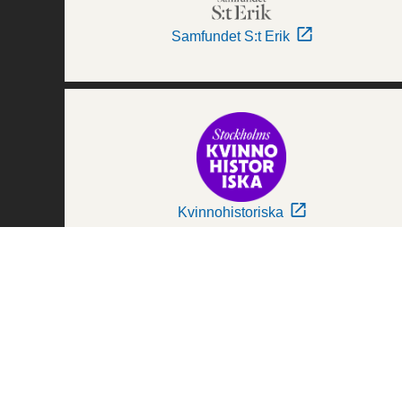
Samfundet S:t Erik
Kvinnohistoriska
Världskulturmuseerna