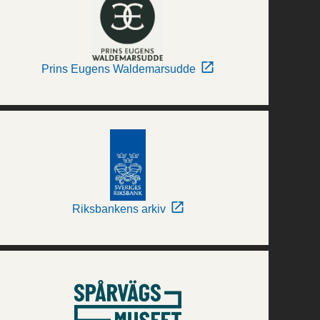
Prins Eugens Waldemarsudde
Riksbankens arkiv