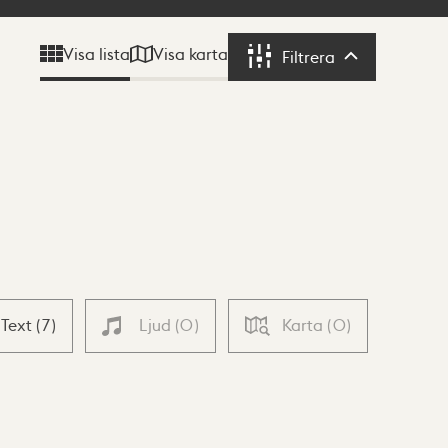
Visa karta
Visa lista
Filtrera
Filtrera
Text
(
7
)
Ljud
(
0
)
Karta
(
0
)