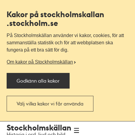
Kakor på stockholmskallan
.stockholm.se
På Stockholmskällan använder vi kakor, cookies, för att
sammanställa statistik och för att webbplatsen ska
fungera på ett bra sätt för dig.
Om kakor på Stockholmskällan
Godkänn alla kakor
Välj vilka kakor vi får använda
Till
Till
Stockholmskällan
navigationen
huvudinnehållet
Historia i ord, ljud och bild