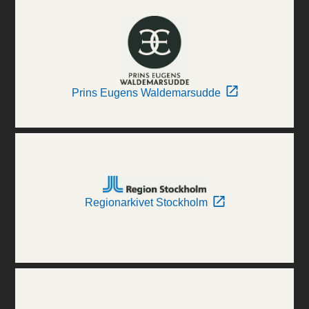
Prins Eugens Waldemarsudde
Regionarkivet Stockholm