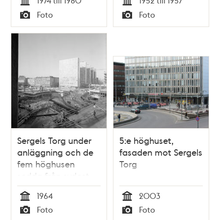
1974 till 1980
1952 till 1957
Tid
Tid
Foto
Foto
Typ
Typ
Sergels Torg under
5:e höghuset,
anläggning och de
fasaden mot Sergels
fem höghusen
Torg
sedda från sydost
1964
2003
Tid
Tid
Foto
Foto