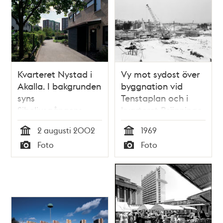
Kvarteret Nystad i
Vy mot sydost över
Akalla. I bakgrunden
byggnation vid
syns
Tenstaplan och i
Sibeliusgångens
kvarteret Bränninge
höghus.
mot tvåvåningshus i
2 augusti 2002
1969
kvarteret Tisslinge.
Tid
Tid
Foto
Foto
Höghus är under
Typ
Typ
uppförande i
kvarteret Skänninge.