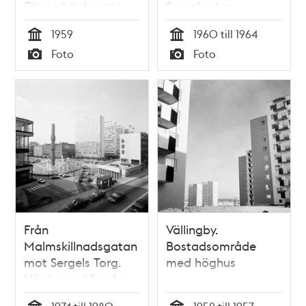
Första höghuset i
Sergelgatan
fonden
1959
1960 till 1964
Tid
Tid
Foto
Foto
Typ
Typ
Från
Vällingby.
Malmskillnadsgatan
Bostadsområde
mot Sergels Torg.
med höghus
Höghusen i fonden