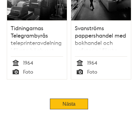
Tidningarnas
Svanströms
Telegrambyrås
pappershandel med
teleprinteravdelning
bokhandel och
i första höghuset
cafeteria i första
höghuset
1964
1964
Tid
Tid
Foto
Foto
Typ
Typ
Nästa