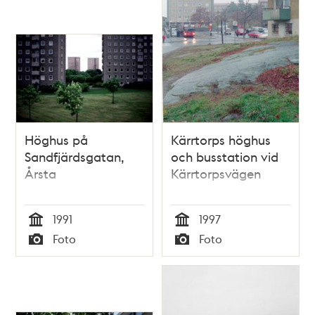
Höghus på
Kärrtorps höghus
Sandfjärdsgatan,
och busstation vid
Årsta
Kärrtorpsvägen
1991
1997
Tid
Tid
Foto
Foto
Typ
Typ