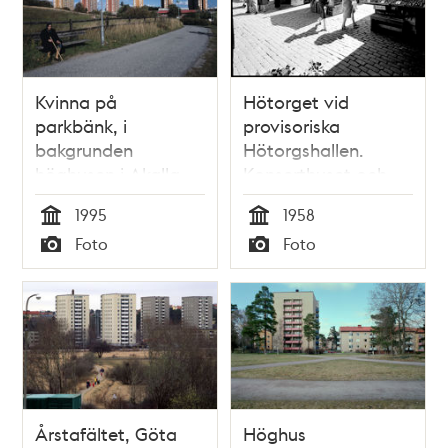
Kvinna på
Hötorget vid
parkbänk, i
provisoriska
bakgrunden
Hötorgshallen.
höghusen i Akalla.
Konserthuset och
första höghuset i
1995
1958
fonden
Tid
Tid
Foto
Foto
Typ
Typ
Årstafältet, Göta
Höghus