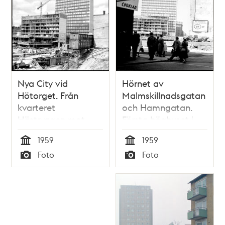
Nya City vid
Hörnet av
Hötorget. Från
Malmskillnadsgatan
kvarteret
och Hamngatan.
Hästryggen mot
Första höghuset i
första höghuset,
fonden. Skylten i
1959
1959
dåvarande
kvarteret
Tid
Tid
Foto
Foto
kvarteret
Fyrmörsaren
Typ
Typ
Grytgjutaren