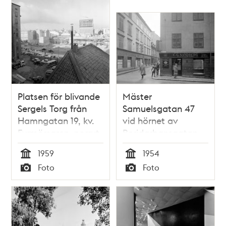
Platsen för blivande
Mäster
Sergels Torg från
Samuelsgatan 47
Hamngatan 19, kv.
vid hörnet av
Fyrmörsaren, norrut.
Beridarbansgatan
Hamngatan 32 är
söderut. T.v. ligger
1959
1954
rivet (kv. Hoven).
numera femte
Tid
Tid
Foto
Foto
Mäster
höghuset, Mäster
Typ
Typ
Samuelsgatan går
Samuelsgatan 45,
på en bro. I fonden
kv. Stigbygeln
ses andra höghuset.
T.h. blivande