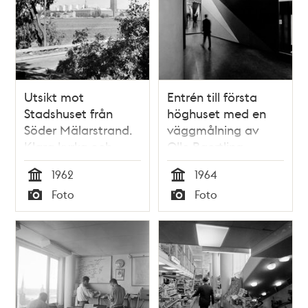
Sveavägen
Utsikt mot
Entrén till första
Stadshuset från
höghuset med en
Söder Mälarstrand.
väggmålning av
Klara kyrka och
Olle Baertling
höghusen i fonden
1962
1964
Tid
Tid
Foto
Foto
Typ
Typ