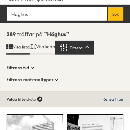
Sök
Fritextsök
Sök
Sökresultat
289
träffar på
Höghus
Visa karta
Visa lista
Filtrera
Filtrera
Filtrera tid
Filtrera materialtyper
Visningsläge
Totalt
Valda filter:
Foto
Rensa filter
289
träffar
Lista
Karta