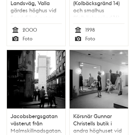
Landsväg, Valla
(Kolbäcksgränd 14)
gärdes höghus vid
och smalhus
Sandsfjärdsgatan
(Kolbäcksgränd 16),
Bagarmossen.
2000
1998
Tid
Tid
Foto
Foto
Typ
Typ
Jacobsbergsgatan
Körsnär Gunnar
västerut från
Christells butik i
Malmskillnadsgatan.
andra höghuset vid