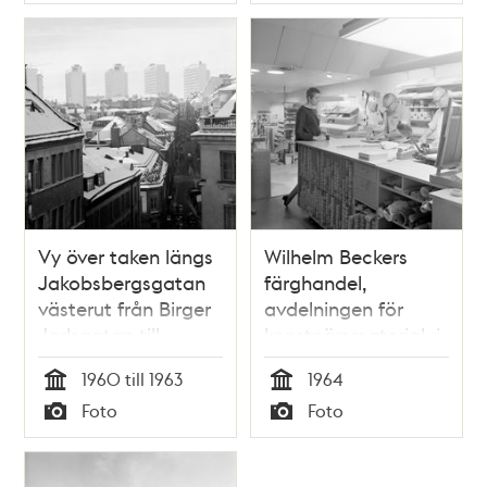
Typ
Typ
Vy över taken längs
Wilhelm Beckers
Jakobsbergsgatan
färghandel,
västerut från Birger
avdelningen för
Jarlsgatan till
konstnärsmaterial, i
Malmskillnadsgatan.
fjärde höghuset
1960 till 1963
1964
Höghusen i kv.
Tid
Tid
Foto
Foto
Beridarbanan i
Typ
Typ
fonden