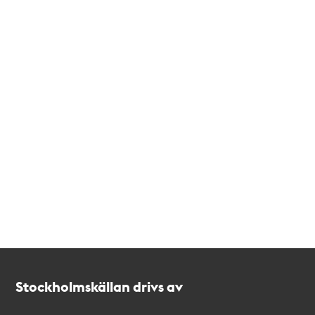
Kontakt
Stockholmskällan
Stockholmskällan drivs av