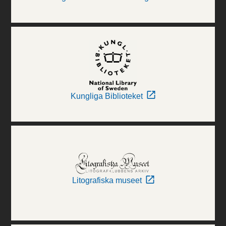
Kungliga Biblioteket
Litografiska museet