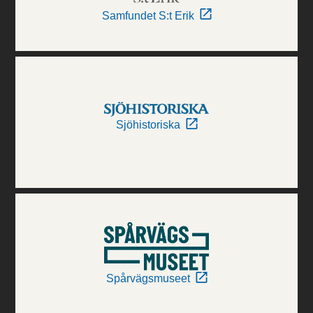
Samfundet S:t Erik
Sjöhistoriska
Spårvägsmuseet