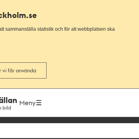
ockholm.se
tt sammanställa statistik och för att webbplatsen ska
or vi får använda
ällan
Meny
h bild