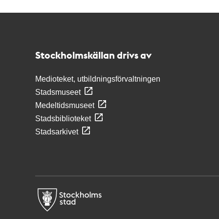
Kontakt
Stockholmskällan
Stockholmskällan drivs av
Medioteket, utbildningsförvaltningen
Stadsmuseet
Medeltidsmuseet
Stadsbiblioteket
Stadsarkivet