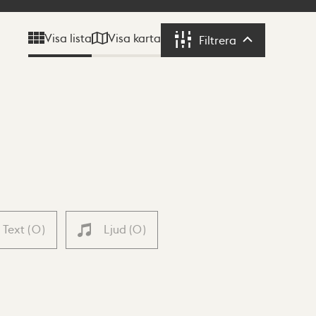
Visa karta
Visa lista
Filtrera
Filtrera
Text
(
0
)
Ljud
(
0
)