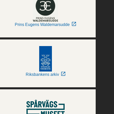
Prins Eugens Waldemarsudde
Riksbankens arkiv