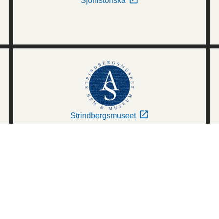
Sjöhistoriska
Strindbergsmuseet