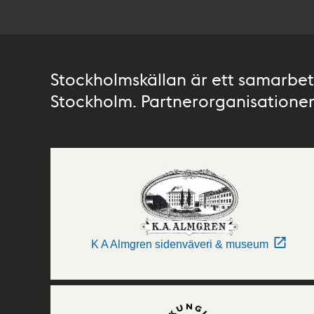
Stockholmskällan är ett samarbete
Stockholm. Partnerorganisationer 
K A Almgren sidenväveri & museum