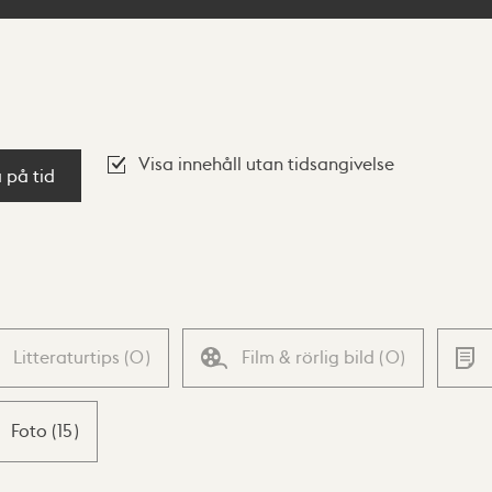
Visa innehåll utan tidsangivelse
a på tid
Litteraturtips
(
0
)
Film & rörlig bild
(
0
)
Foto
(
15
)