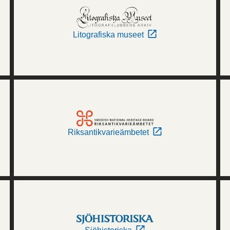
Litografiska museet
Riksantikvarieämbetet