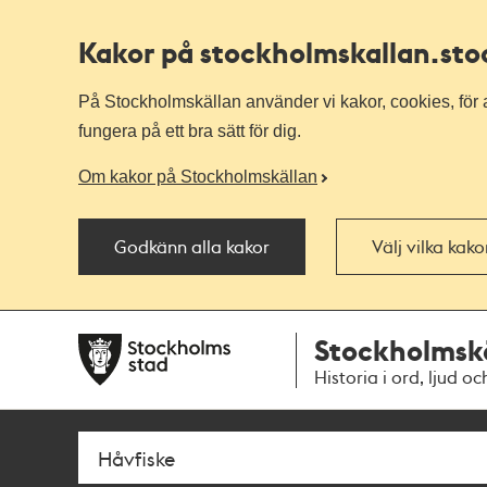
Kakor på stockholmskallan
.st
På Stockholmskällan använder vi kakor, cookies, för a
fungera på ett bra sätt för dig.
Om kakor på Stockholmskällan
Godkänn alla kakor
Välj vilka kak
Till
Till
Stockholmsk
navigationen
huvudinnehållet
Historia i ord, ljud oc
Sök
Fritextsök