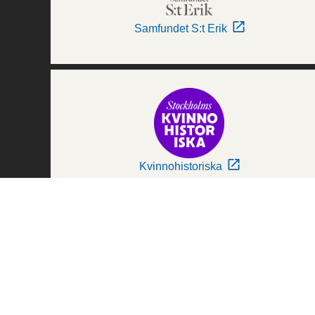
Samfundet S:t Erik
Kvinnohistoriska
Världskulturmuseerna