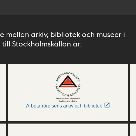
 mellan arkiv, bibliotek och museer i
till Stockholmskällan är:
Arbetarrörelsens arkiv och bibliotek