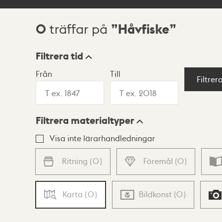
0
Håvfiske
träffar på
Sökresultat
Filtrera tid
Från
Till
Visningsläge
Filtrer
Filtrera materialtyper
Lista
Karta
Visa inte lärarhandledningar
Ritning
(
0
)
Föremål
(
0
)
Karta
(
0
)
Bildkonst
(
0
)