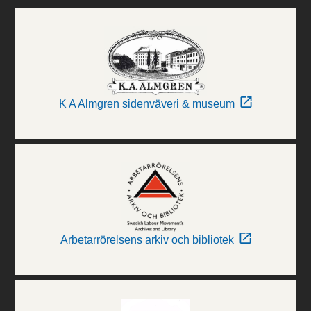
K A Almgren sidenväveri & museum
Arbetarrörelsens arkiv och bibliotek