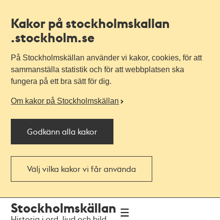
Kakor på stockholmskallan
.stockholm.se
På Stockholmskällan använder vi kakor, cookies, för att
sammanställa statistik och för att webbplatsen ska
fungera på ett bra sätt för dig.
Om kakor på Stockholmskällan
Godkänn alla kakor
Välj vilka kakor vi får använda
Till
Till
Stockholmskällan
navigationen
huvudinnehållet
Historia i ord, ljud och bild