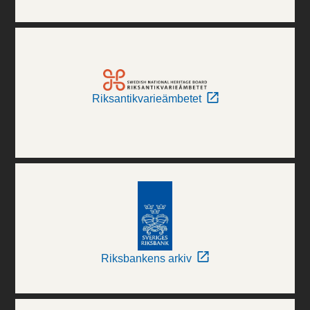
Riksantikvarieämbetet
Riksbankens arkiv