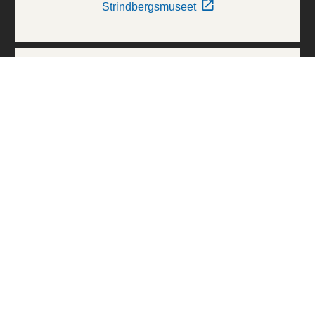
Strindbergsmuseet
Thielska Galleriet
Världskulturmuseerna