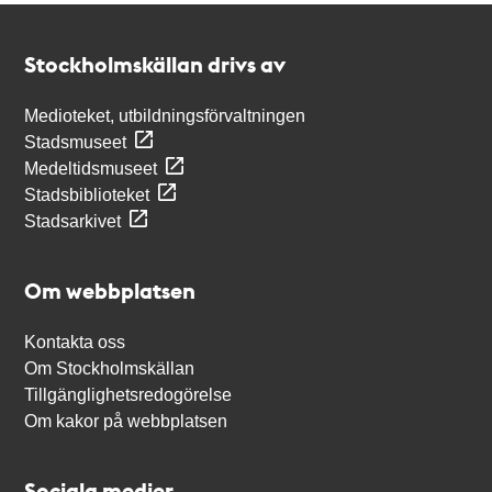
Kontakt
Stockholmskällan
Stockholmskällan drivs av
Medioteket, utbildningsförvaltningen
Stadsmuseet
Medeltidsmuseet
Stadsbiblioteket
Stadsarkivet
Om webbplatsen
Kontakta oss
Om Stockholmskällan
Tillgänglighetsredogörelse
Om kakor på webbplatsen
Sociala medier