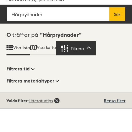
Sök
Fritextsök
Sök
Sökresultat
0
träffar på
Hårprydnader
Visa karta
Visa lista
Filtrera
Filtrera
Filtrera tid
Filtrera materialtyper
Visningsläge
Totalt
Valda filter:
Litteraturtips
Rensa filter
0
träffar
Lista
Karta