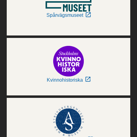
Spårvägsmuseet
Kvinnohistoriska