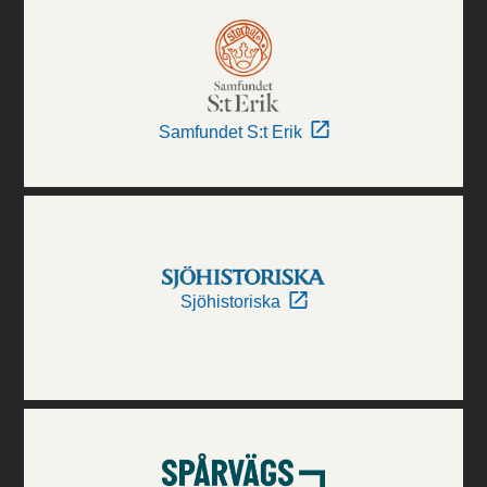
Samfundet S:t Erik
Sjöhistoriska