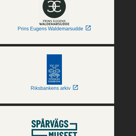
Prins Eugens Waldemarsudde
Riksbankens arkiv