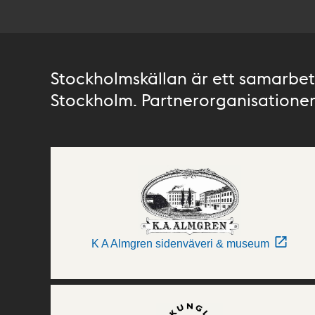
Stockholmskällan är ett samarbete
Stockholm. Partnerorganisationer 
K A Almgren sidenväveri & museum