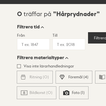
0
Hårprydnader
träffar på
Sökresultat
Filtrera tid
Från
Till
Visningsläge
Filtrer
Filtrera materialtyper
Lista
Karta
Visa inte lärarhandledningar
Ritning
(
0
)
Föremål
(
4
)
Bildkonst
(
0
)
Foto
(
1
)