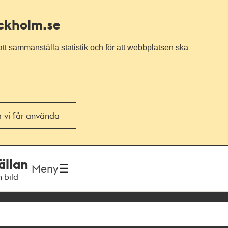
ockholm.se
tt sammanställa statistik och för att webbplatsen ska
or vi får använda
ällan
Meny
h bild