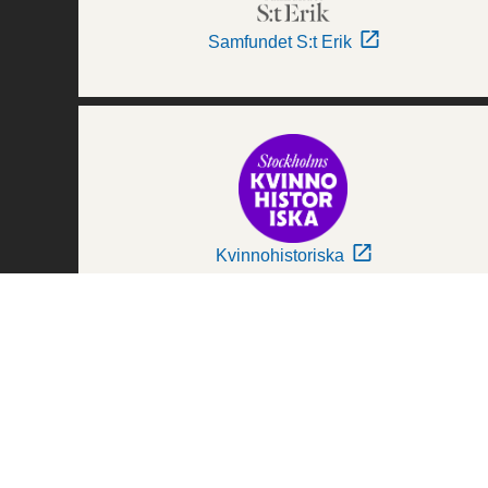
Samfundet S:t Erik
Kvinnohistoriska
Världskulturmuseerna