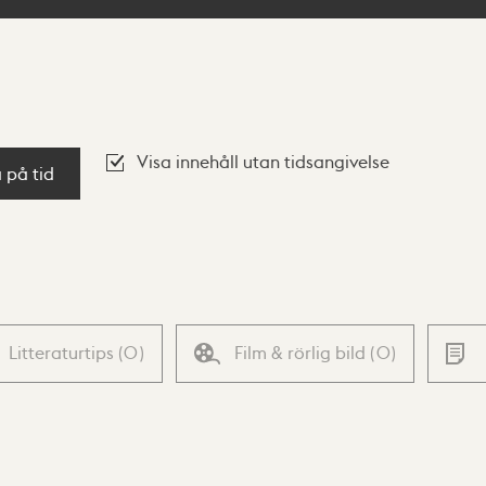
Visa innehåll utan tidsangivelse
a på tid
Litteraturtips
(
0
)
Film & rörlig bild
(
0
)