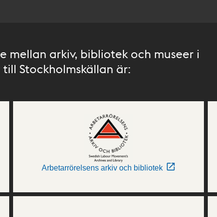
 mellan arkiv, bibliotek och museer i
till Stockholmskällan är:
Arbetarrörelsens arkiv och bibliotek