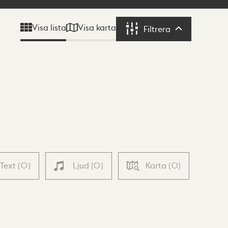
Visa karta
Visa lista
Filtrera
Filtrera
Text
(
0
)
Ljud
(
0
)
Karta
(
0
)