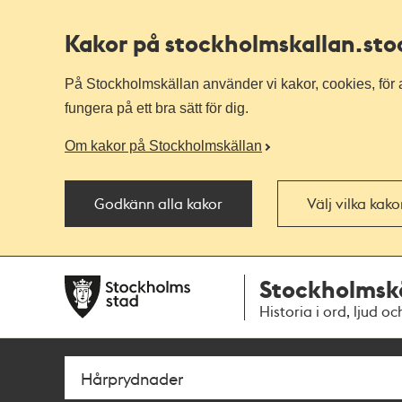
Kakor på stockholmskallan
.st
På Stockholmskällan använder vi kakor, cookies, för a
fungera på ett bra sätt för dig.
Om kakor på Stockholmskällan
Godkänn alla kakor
Välj vilka kak
Till
Till
Stockholmsk
navigationen
huvudinnehållet
Historia i ord, ljud oc
Sök
Fritextsök