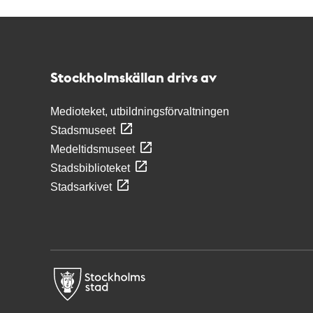
Kontakt
Stockholmskällan
Stockholmskällan drivs av
Medioteket, utbildningsförvaltningen
Stadsmuseet
Medeltidsmuseet
Stadsbiblioteket
Stadsarkivet