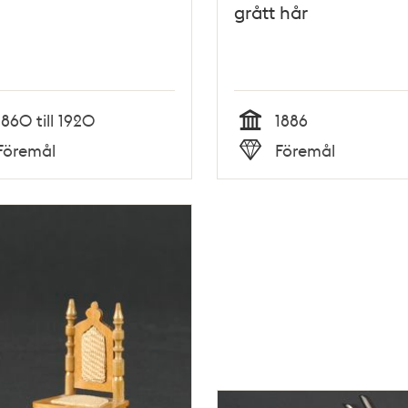
grått hår
1860 till 1920
1886
Tid
Föremål
Föremål
Typ