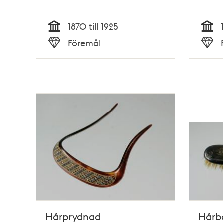
1870 till 1925
Tid
Tid
Föremål
Typ
Typ
Hårprydnad
Hårbo