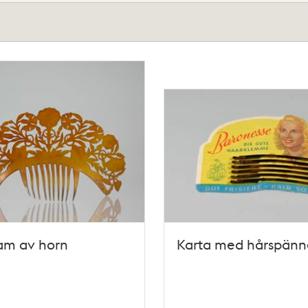
am av horn
Karta med hårspän