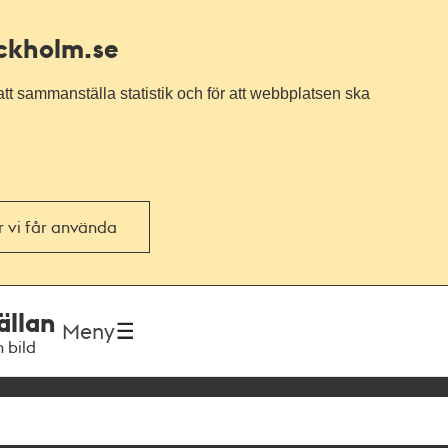
ockholm.se
tt sammanställa statistik och för att webbplatsen ska
or vi får använda
ällan
Meny
h bild