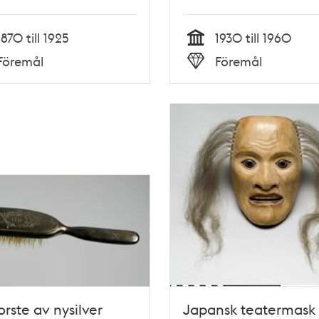
1870 till 1925
1930 till 1960
Tid
Föremål
Föremål
Typ
rste av nysilver
Japansk teatermask