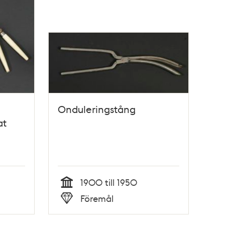
Onduleringstång
at
1900 till 1950
Tid
Föremål
Typ