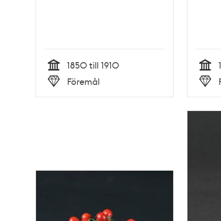
1850 till 1910
Tid
Tid
Föremål
Typ
Typ