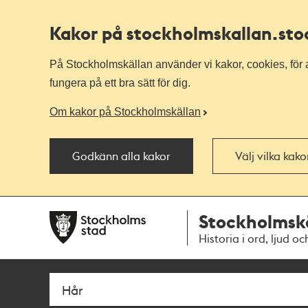
Kakor på stockholmskallan
.st
På Stockholmskällan använder vi kakor, cookies, för a
fungera på ett bra sätt för dig.
Om kakor på Stockholmskällan
Godkänn alla kakor
Välj vilka kak
Till
Till
Stockholmsk
navigationen
huvudinnehållet
Historia i ord, ljud oc
Sök
Fritextsök