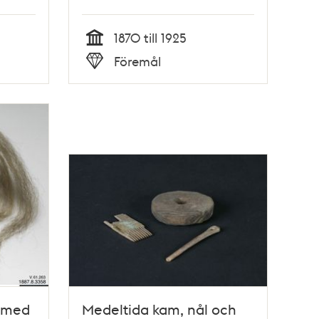
1870 till 1925
Tid
Föremål
Typ
 med
Medeltida kam, nål och