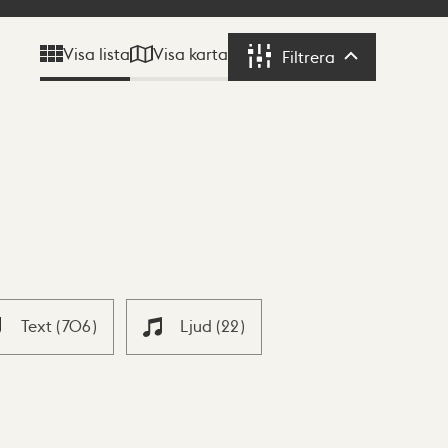
Visa karta
Visa lista
Filtrera
Filtrera
Text
(
706
)
Ljud
(
22
)