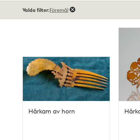
Totalt
Valda filter:
Föremål
67
träffar
Hårkam av horn
Hårk