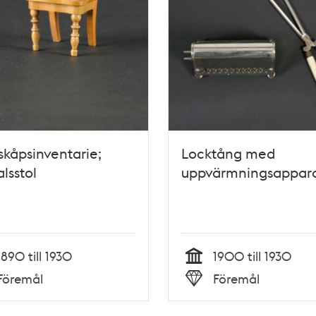
kåpsinventarie;
Locktång med
lsstol
uppvärmningsappar
1890 till 1930
1900 till 1930
Tid
Föremål
Föremål
Typ