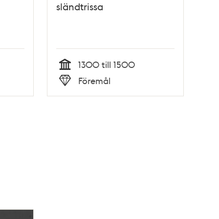
sländtrissa
1300 till 1500
Tid
Föremål
Typ