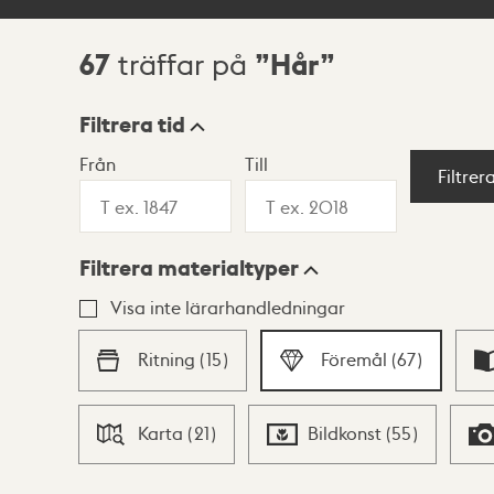
67
Hår
träffar på
Sökresultat
Filtrera tid
Från
Till
Visningsläge
Filtrer
Filtrera materialtyper
Lista
Karta
Visa inte lärarhandledningar
Ritning
(
15
)
Föremål
(
67
)
Karta
(
21
)
Bildkonst
(
55
)