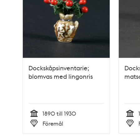
Dockskåpsinventarie;
Docks
blomvas med lingonris
matsa
1890 till 1930
Tid
Tid
Föremål
Typ
Typ