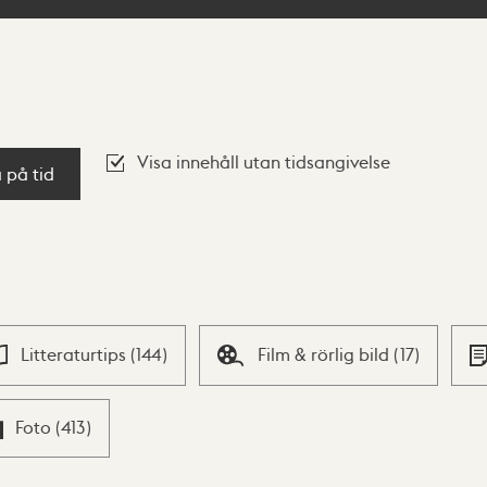
Visa innehåll utan tidsangivelse
a på tid
Litteraturtips
(
144
)
Film & rörlig bild
(
17
)
Foto
(
413
)