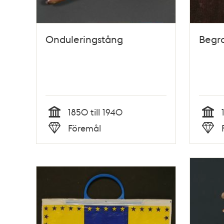
Onduleringstång
Begr
1850 till 1940
Tid
Tid
Föremål
Typ
Typ