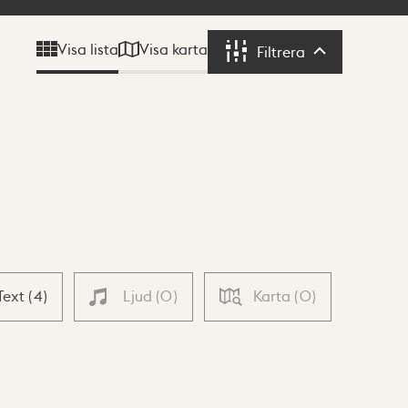
Visa karta
Visa lista
Filtrera
Filtrera
Text
(
4
)
Ljud
(
0
)
Karta
(
0
)