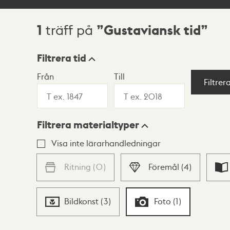
1
Gustaviansk tid
träff på
Sökresultat
Filtrera tid
Från
Till
Visningsläge
Filtrer
Filtrera materialtyper
Lista
Karta
Visa inte lärarhandledningar
Ritning
(
0
)
Föremål
(
4
)
Bildkonst
(
3
)
Foto
(
1
)