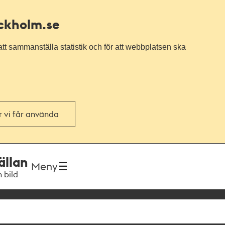
ockholm.se
tt sammanställa statistik och för att webbplatsen ska
or vi får använda
ällan
Meny
h bild