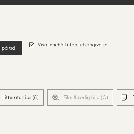
Visa innehåll utan tidsangivelse
a på tid
Litteraturtips
(
8
)
Film & rörlig bild
(
0
)