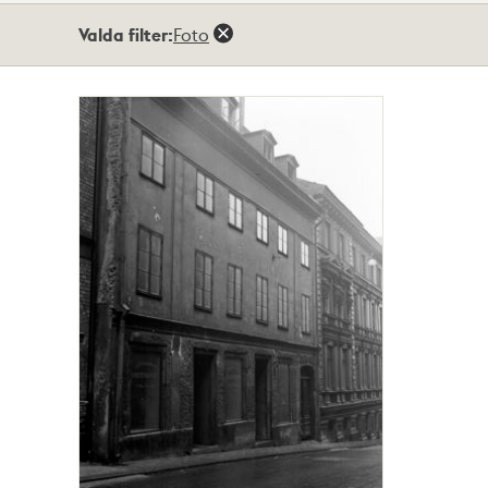
Totalt
Valda filter:
Foto
1
träffar