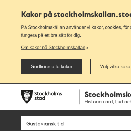
Kakor på stockholmskallan
.st
På Stockholmskällan använder vi kakor, cookies, för a
fungera på ett bra sätt för dig.
Om kakor på Stockholmskällan
Godkänn alla kakor
Välj vilka kak
Till
Till
Stockholmsk
navigationen
huvudinnehållet
Historia i ord, ljud oc
Sök
Fritextsök