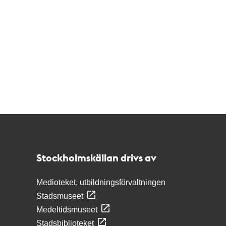
Kontakt
Stockholmskällan
Stockholmskällan drivs av
Medioteket, utbildningsförvaltningen
Stadsmuseet
Medeltidsmuseet
Stadsbiblioteket