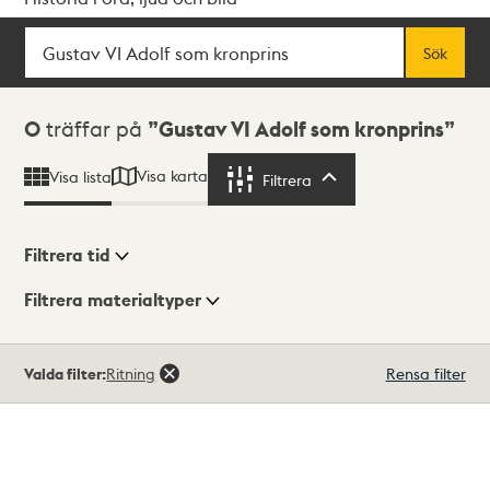
Sök
Fritextsök
Sök
Sökresultat
0
träffar på
Gustav VI Adolf som kronprins
Visa karta
Visa lista
Filtrera
Filtrera
Filtrera tid
Filtrera materialtyper
Visningsläge
Totalt
Valda filter:
Ritning
Rensa filter
0
träffar
Lista
Karta