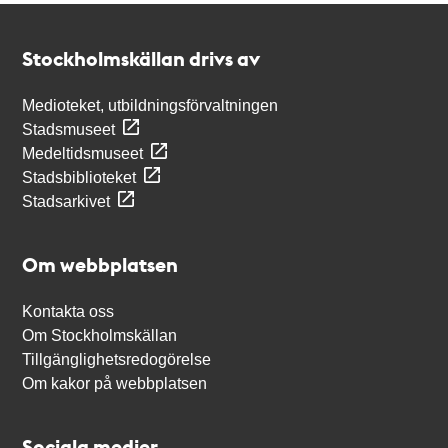
Kontakt
Stockholmskällan
Stockholmskällan drivs av
Medioteket, utbildningsförvaltningen
Stadsmuseet
Medeltidsmuseet
Stadsbiblioteket
Stadsarkivet
Om webbplatsen
Kontakta oss
Om Stockholmskällan
Tillgänglighetsredogörelse
Om kakor på webbplatsen
Sociala medier