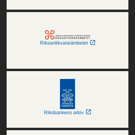
Riksantikvarieämbetet
Riksbankens arkiv