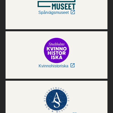
Spårvägsmuseet
Kvinnohistoriska