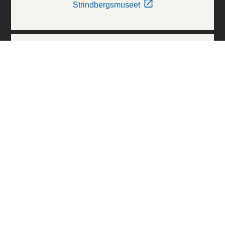
Strindbergsmuseet
Thielska Galleriet
Världskulturmuseerna