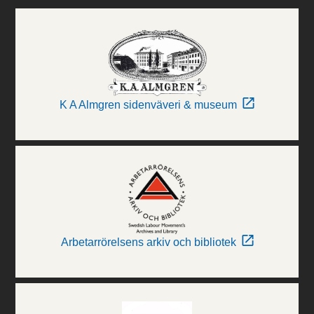
K A Almgren sidenväveri & museum
Arbetarrörelsens arkiv och bibliotek