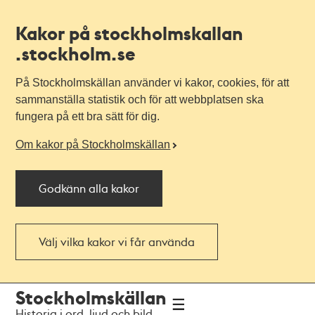
Kakor på stockholmskallan
.stockholm.se
På Stockholmskällan använder vi kakor, cookies, för att
sammanställa statistik och för att webbplatsen ska
fungera på ett bra sätt för dig.
Om kakor på Stockholmskällan
Godkänn alla kakor
Välj vilka kakor vi får använda
Till
Till
Stockholmskällan
navigationen
huvudinnehållet
Historia i ord, ljud och bild