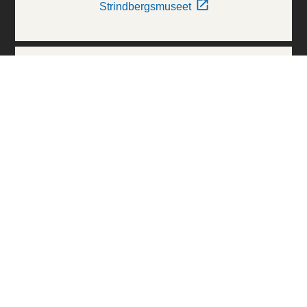
Strindbergsmuseet
Thielska Galleriet
Världskulturmuseerna