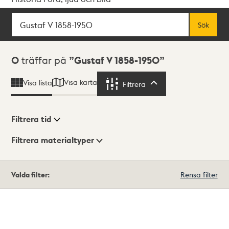
Sök
Fritextsök
Sök
Sökresultat
0
träffar på
Gustaf V 1858-1950
Visa karta
Visa lista
Filtrera
Filtrera
Filtrera tid
Filtrera materialtyper
Visningsläge
Totalt
Valda filter:
Rensa filter
0
träffar
Lista
Karta