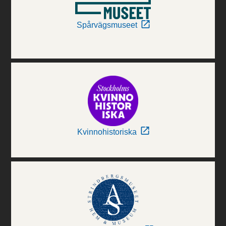
Spårvägsmuseet
Kvinnohistoriska