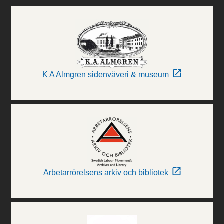
K A Almgren sidenväveri & museum
Arbetarrörelsens arkiv och bibliotek