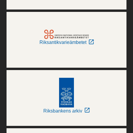
Riksantikvarieämbetet
Riksbankens arkiv