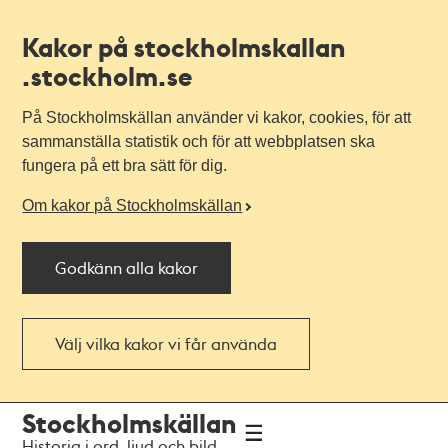
Kakor på stockholmskallan
.stockholm.se
På Stockholmskällan använder vi kakor, cookies, för att
sammanställa statistik och för att webbplatsen ska
fungera på ett bra sätt för dig.
Om kakor på Stockholmskällan
Godkänn alla kakor
Välj vilka kakor vi får använda
Till
Till
Stockholmskällan
navigationen
huvudinnehållet
Historia i ord, ljud och bild