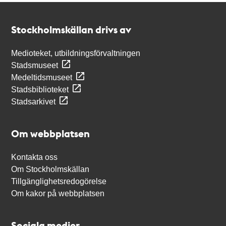
Kontakt
Stockholmskällan
Stockholmskällan drivs av
Medioteket, utbildningsförvaltningen
Stadsmuseet
Medeltidsmuseet
Stadsbiblioteket
Stadsarkivet
Om webbplatsen
Kontakta oss
Om Stockholmskällan
Tillgänglighetsredogörelse
Om kakor på webbplatsen
Sociala medier