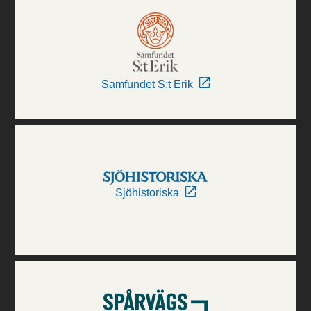
Samfundet S:t Erik
Sjöhistoriska