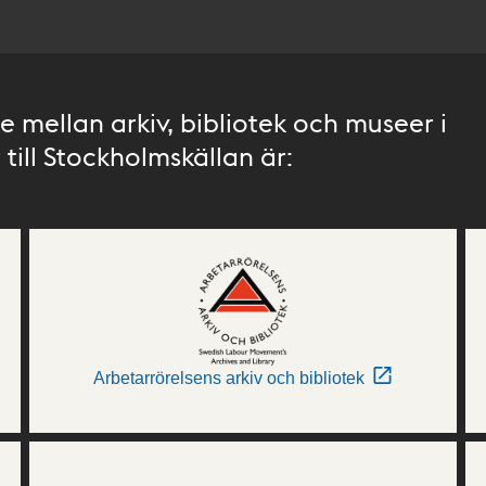
 mellan arkiv, bibliotek och museer i
till Stockholmskällan är:
Arbetarrörelsens arkiv och bibliotek