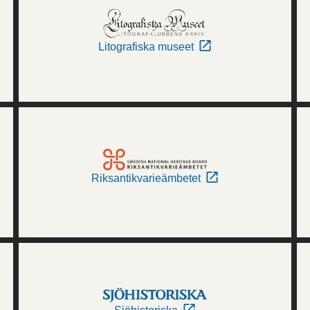
Litografiska museet
Riksantikvarieämbetet