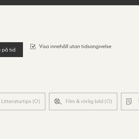
Visa innehåll utan tidsangivelse
a på tid
Litteraturtips
(
0
)
Film & rörlig bild
(
0
)