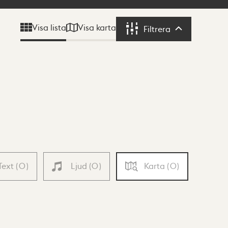
Visa karta
Visa lista
Filtrera
Filtrera
Text
(
0
)
Ljud
(
0
)
Karta
(
0
)