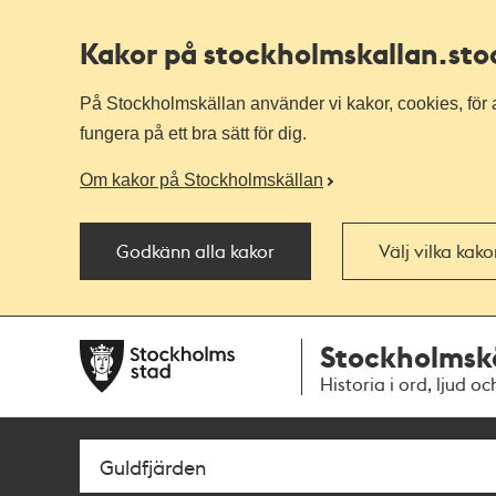
Kakor på stockholmskallan
.st
På Stockholmskällan använder vi kakor, cookies, för a
fungera på ett bra sätt för dig.
Om kakor på Stockholmskällan
Godkänn alla kakor
Välj vilka kak
Till
Till
Stockholmsk
navigationen
huvudinnehållet
Historia i ord, ljud oc
Sök
Fritextsök