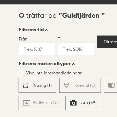
0
Guldfjärden
träffar på
Sökresultat
Filtrera tid
Från
Till
Visningsläge
Filtrer
Filtrera materialtyper
Lista
Karta
Visa inte lärarhandledningar
Ritning
(
1
)
Föremål
(
0
)
Bildkonst
(
0
)
Foto
(
49
)