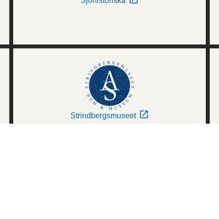
Sjöhistoriska
Strindbergsmuseet