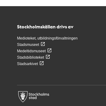
Kontakt
Stockholmskällan
Stockholmskällan drivs av
Medioteket, utbildningsförvaltningen
Stadsmuseet
Medeltidsmuseet
Stadsbiblioteket
Stadsarkivet