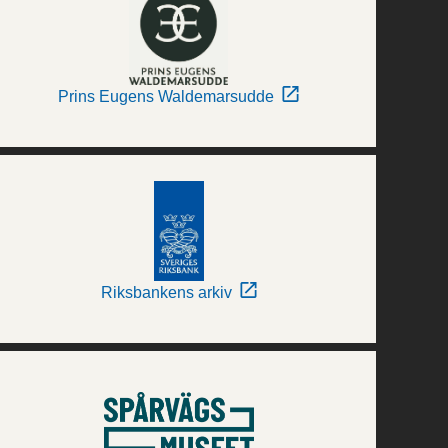
Prins Eugens Waldemarsudde
Riksbankens arkiv