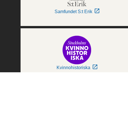
Samfundet S:t Erik
Kvinnohistoriska
Världskulturmuseerna