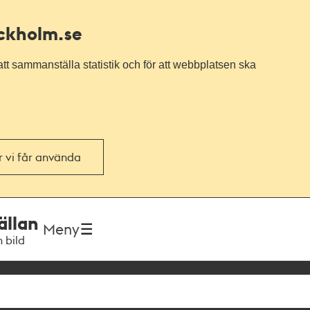
ockholm.se
tt sammanställa statistik och för att webbplatsen ska
or vi får använda
ällan
Meny
h bild