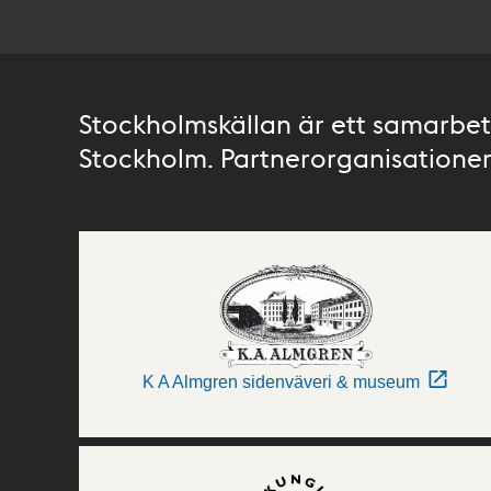
Stockholmskällan är ett samarbete
Stockholm. Partnerorganisationer 
K A Almgren sidenväveri & museum