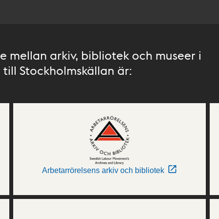
 mellan arkiv, bibliotek och museer i
till Stockholmskällan är:
Arbetarrörelsens arkiv och bibliotek