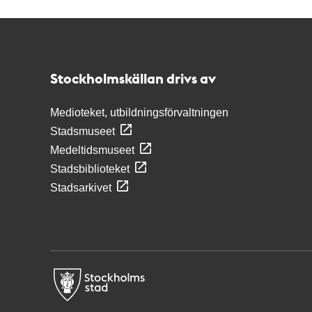
Kontakt
Stockholmskällan
Stockholmskällan drivs av
Medioteket, utbildningsförvaltningen
Stadsmuseet
Medeltidsmuseet
Stadsbiblioteket
Stadsarkivet