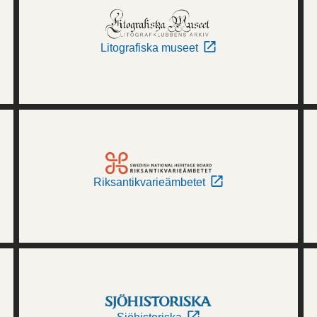
Litografiska museet
Riksantikvarieämbetet