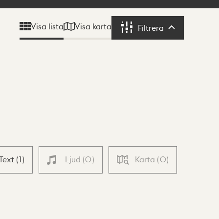
Visa karta
Visa lista
Filtrera
Filtrera
Text
(
1
)
Ljud
(
0
)
Karta
(
0
)