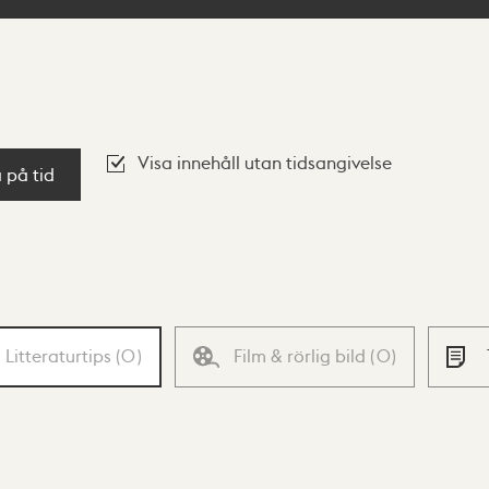
Visa innehåll utan tidsangivelse
a på tid
Litteraturtips
(
0
)
Film & rörlig bild
(
0
)