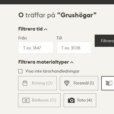
0
Grushögar
träffar på
Sökresultat
Filtrera tid
Från
Till
Visningsläge
Filtrer
Filtrera materialtyper
Lista
Karta
Visa inte lärarhandledningar
Ritning
(
0
)
Föremål
(
1
)
Bildkonst
(
0
)
Foto
(
4
)