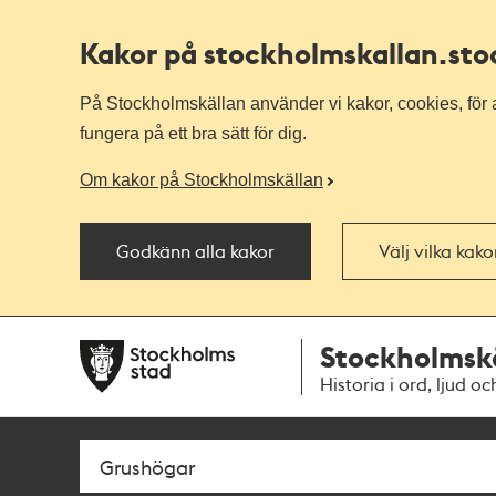
Kakor på stockholmskallan
.st
På Stockholmskällan använder vi kakor, cookies, för a
fungera på ett bra sätt för dig.
Om kakor på Stockholmskällan
Godkänn alla kakor
Välj vilka kak
Till
Till
Stockholmsk
navigationen
huvudinnehållet
Historia i ord, ljud oc
Sök
Fritextsök