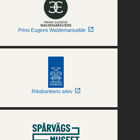
Prins Eugens Waldemarsudde
Riksbankens arkiv