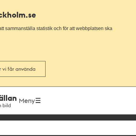
ockholm.se
tt sammanställa statistik och för att webbplatsen ska
or vi får använda
ällan
Meny
h bild