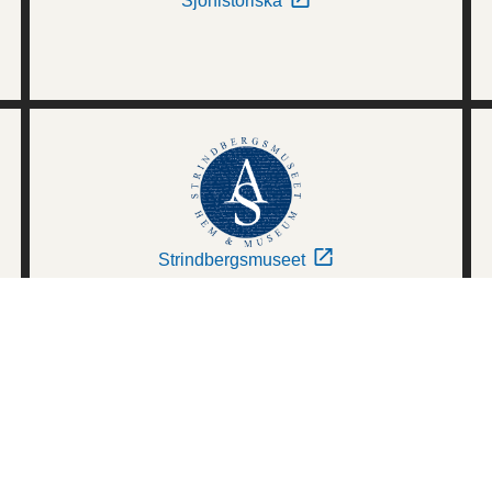
Sjöhistoriska
Strindbergsmuseet