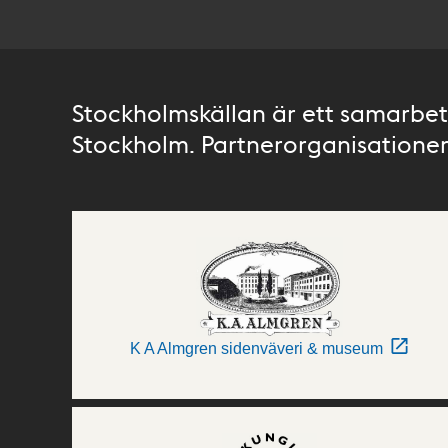
Stockholmskällan är ett samarbete
Stockholm. Partnerorganisationer 
K A Almgren sidenväveri & museum