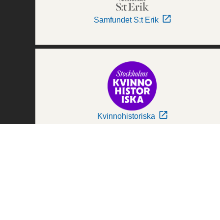
Samfundet S:t Erik
Kvinnohistoriska
Världskulturmuseerna