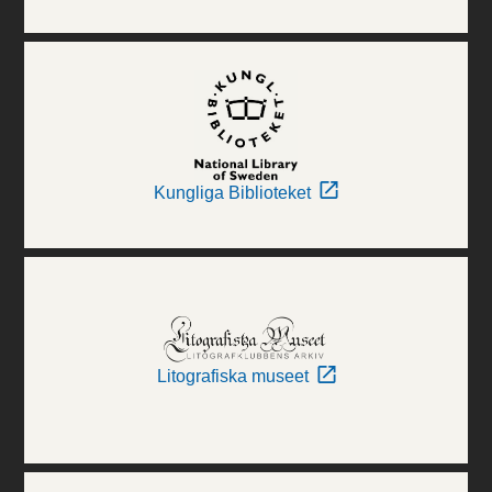
Kungliga Biblioteket
Litografiska museet