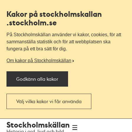
Kakor på stockholmskallan
.stockholm.se
På Stockholmskällan använder vi kakor, cookies, för att
sammanställa statistik och för att webbplatsen ska
fungera på ett bra sätt för dig.
Om kakor på Stockholmskällan
Godkänn alla kakor
Välj vilka kakor vi får använda
Till
Till
Stockholmskällan
navigationen
huvudinnehållet
Historia i ord, ljud och bild