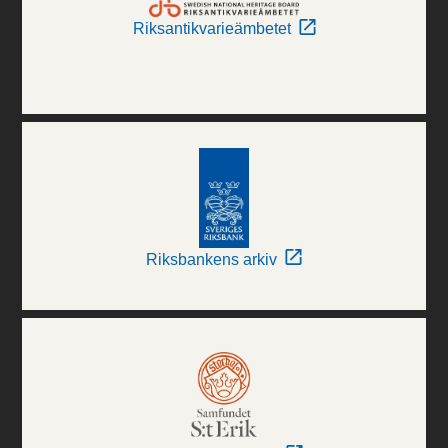
Riksantikvarieämbetet
Riksbankens arkiv