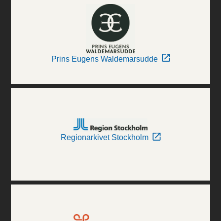
Prins Eugens Waldemarsudde
Regionarkivet Stockholm