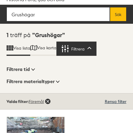
Sök
Fritextsök
Sök
Sökresultat
1
träff på
Grushögar
Visa karta
Visa lista
Filtrera
Filtrera
Filtrera tid
Filtrera materialtyper
Visningsläge
Totalt
Valda filter:
Föremål
Rensa filter
1
träffar
Lista
Karta