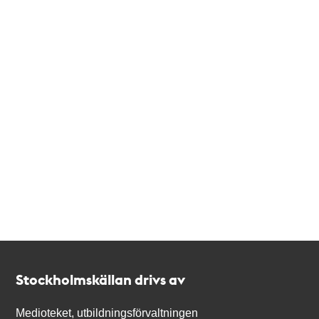
Kontakt
Stockholmskällan
Stockholmskällan drivs av
Medioteket, utbildningsförvaltningen