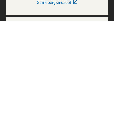
Strindbergsmuseet
Thielska Galleriet
Världskulturmuseerna