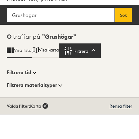
Sök
Fritextsök
Sök
Sökresultat
0
träffar på
Grushögar
Visa karta
Visa lista
Filtrera
Filtrera
Filtrera tid
Filtrera materialtyper
Visningsläge
Totalt
Valda filter:
Karta
Rensa filter
0
träffar
Lista
Karta