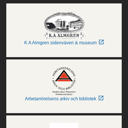
K A Almgren sidenväveri & museum
Arbetarrörelsens arkiv och bibliotek