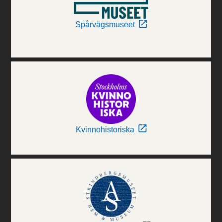
Spårvägsmuseet
Kvinnohistoriska