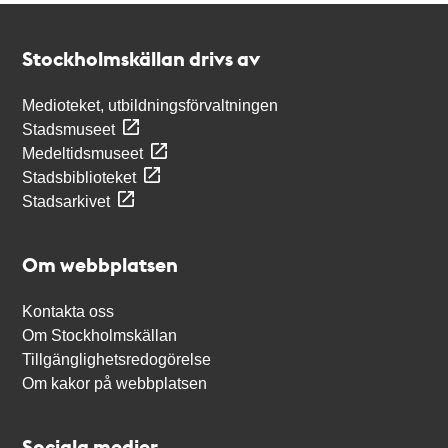
Kontakt
Stockholmskällan
Stockholmskällan drivs av
Medioteket, utbildningsförvaltningen
Stadsmuseet
Medeltidsmuseet
Stadsbiblioteket
Stadsarkivet
Om webbplatsen
Kontakta oss
Om Stockholmskällan
Tillgänglighetsredogörelse
Om kakor på webbplatsen
Sociala medier