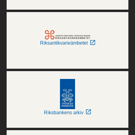
Riksantikvarieämbetet
Riksbankens arkiv