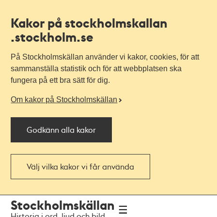
Kakor på stockholmskallan
.stockholm.se
På Stockholmskällan använder vi kakor, cookies, för att
sammanställa statistik och för att webbplatsen ska
fungera på ett bra sätt för dig.
Om kakor på Stockholmskällan
Godkänn alla kakor
Välj vilka kakor vi får använda
Till
Till
Stockholmskällan
navigationen
huvudinnehållet
Historia i ord, ljud och bild