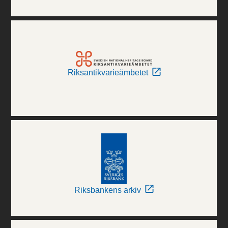
Riksantikvarieämbetet
Riksbankens arkiv