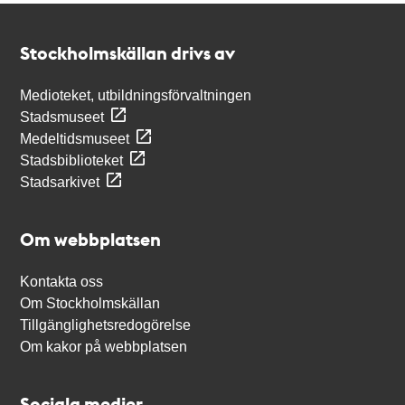
Kontakt
Stockholmskällan
Stockholmskällan drivs av
Medioteket, utbildningsförvaltningen
Stadsmuseet
Medeltidsmuseet
Stadsbiblioteket
Stadsarkivet
Om webbplatsen
Kontakta oss
Om Stockholmskällan
Tillgänglighetsredogörelse
Om kakor på webbplatsen
Sociala medier