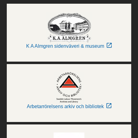
K A Almgren sidenväveri & museum
Arbetarrörelsens arkiv och bibliotek