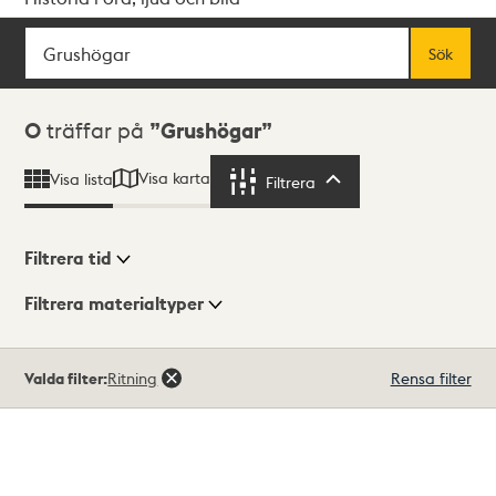
Sök
Fritextsök
Sök
Sökresultat
0
träffar på
Grushögar
Visa karta
Visa lista
Filtrera
Filtrera
Filtrera tid
Filtrera materialtyper
Visningsläge
Totalt
Valda filter:
Ritning
Rensa filter
0
träffar
Lista
Karta