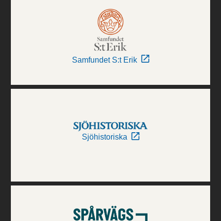
Samfundet S:t Erik
Sjöhistoriska