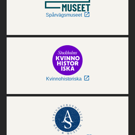
Spårvägsmuseet
Kvinnohistoriska