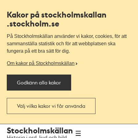
Kakor på stockholmskallan
.stockholm.se
På Stockholmskällan använder vi kakor, cookies, för att
sammanställa statistik och för att webbplatsen ska
fungera på ett bra sätt för dig.
Om kakor på Stockholmskällan
Godkänn alla kakor
Välj vilka kakor vi får använda
Till
Till
Stockholmskällan
navigationen
huvudinnehållet
Historia i ord, ljud och bild