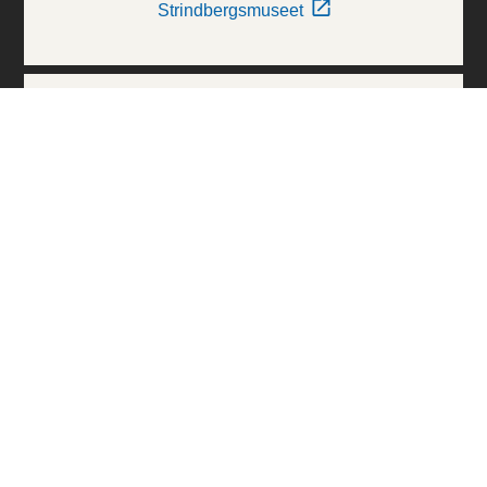
Strindbergsmuseet
Thielska Galleriet
Världskulturmuseerna