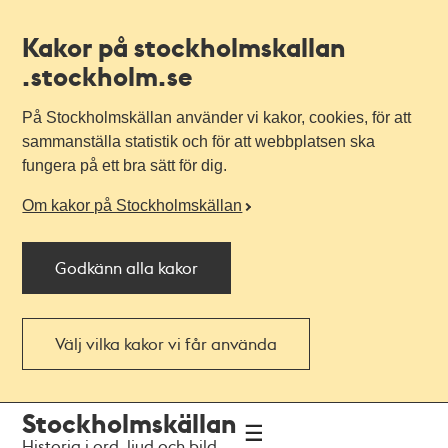
Kakor på stockholmskallan
.stockholm.se
På Stockholmskällan använder vi kakor, cookies, för att
sammanställa statistik och för att webbplatsen ska
fungera på ett bra sätt för dig.
Om kakor på Stockholmskällan
Godkänn alla kakor
Välj vilka kakor vi får använda
Till
Till
Stockholmskällan
navigationen
huvudinnehållet
Historia i ord, ljud och bild