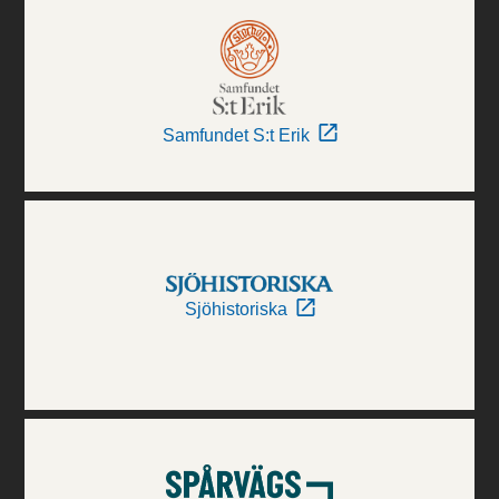
Samfundet S:t Erik
Sjöhistoriska