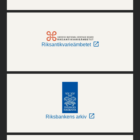
Riksantikvarieämbetet
Riksbankens arkiv