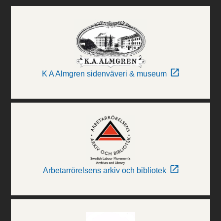
K A Almgren sidenväveri & museum
Arbetarrörelsens arkiv och bibliotek