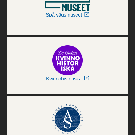
Spårvägsmuseet
Kvinnohistoriska