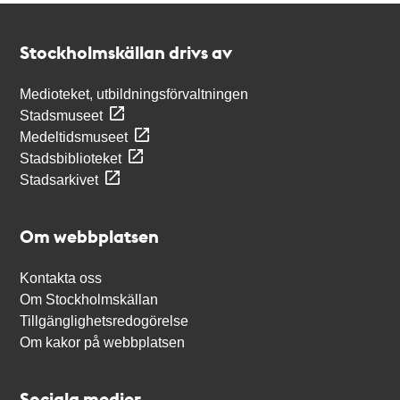
Kontakt
Stockholmskällan
Stockholmskällan drivs av
Medioteket, utbildningsförvaltningen
Stadsmuseet
Medeltidsmuseet
Stadsbiblioteket
Stadsarkivet
Om webbplatsen
Kontakta oss
Om Stockholmskällan
Tillgänglighetsredogörelse
Om kakor på webbplatsen
Sociala medier