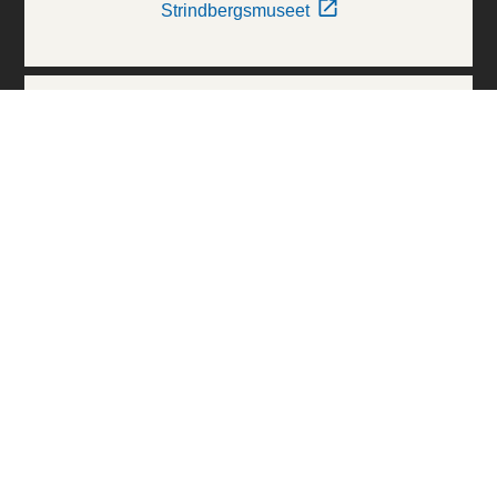
Strindbergsmuseet
Thielska Galleriet
Världskulturmuseerna