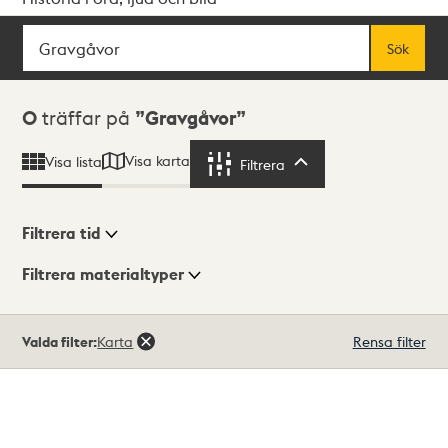
Sök
Fritextsök
Sök
Sökresultat
0
träffar på
Gravgåvor
Visa karta
Visa lista
Filtrera
Filtrera
Filtrera tid
Filtrera materialtyper
Visningsläge
Totalt
Valda filter:
Karta
Rensa filter
0
träffar
Lista
Karta