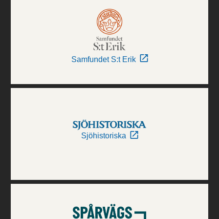
Samfundet S:t Erik
Sjöhistoriska