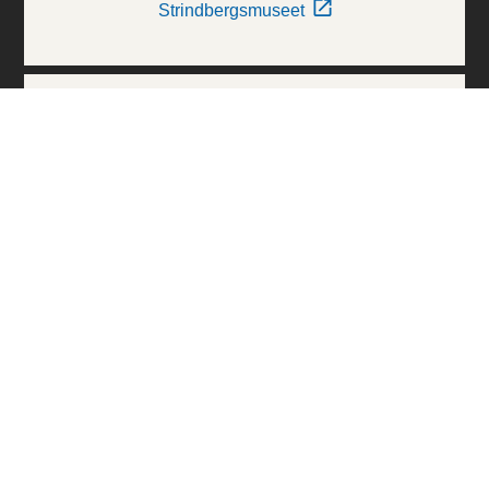
Strindbergsmuseet
Thielska Galleriet
Världskulturmuseerna