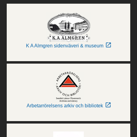
K A Almgren sidenväveri & museum
Arbetarrörelsens arkiv och bibliotek