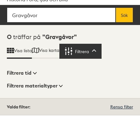
Sök
Fritextsök
Sök
Sökresultat
0
träffar på
Gravgåvor
Visa karta
Visa lista
Filtrera
Filtrera
Filtrera tid
Filtrera materialtyper
Visningsläge
Totalt
Valda filter:
Rensa filter
0
träffar
Lista
Karta