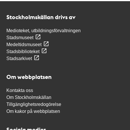
Kontakt
Stockholmskällan
Stockholmskällan drivs av
Medioteket, utbildningsförvaltningen
Stadsmuseet
Medeltidsmuseet
Stadsbiblioteket
Stadsarkivet
Om webbplatsen
Kontakta oss
Om Stockholmskällan
Tillgänglighetsredogörelse
Om kakor på webbplatsen
Sociala medier