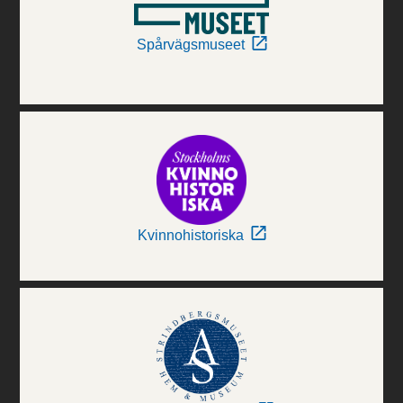
Spårvägsmuseet
Kvinnohistoriska