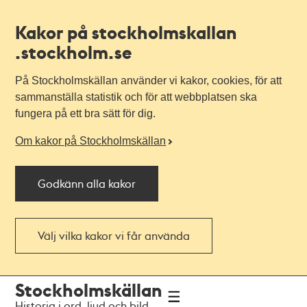
Kakor på stockholmskallan
.stockholm.se
På Stockholmskällan använder vi kakor, cookies, för att
sammanställa statistik och för att webbplatsen ska
fungera på ett bra sätt för dig.
Om kakor på Stockholmskällan
Godkänn alla kakor
Välj vilka kakor vi får använda
Till
Till
Stockholmskällan
navigationen
huvudinnehållet
Historia i ord, ljud och bild