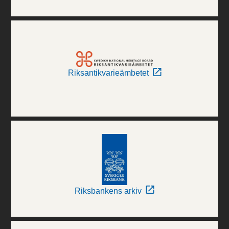
Riksantikvarieämbetet
Riksbankens arkiv