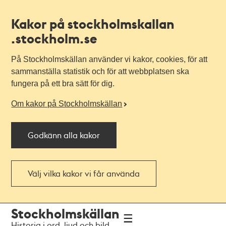
Kakor på stockholmskallan
.stockholm.se
På Stockholmskällan använder vi kakor, cookies, för att
sammanställa statistik och för att webbplatsen ska
fungera på ett bra sätt för dig.
Om kakor på Stockholmskällan
Godkänn alla kakor
Välj vilka kakor vi får använda
Till
Till
Stockholmskällan
navigationen
huvudinnehållet
Historia i ord, ljud och bild