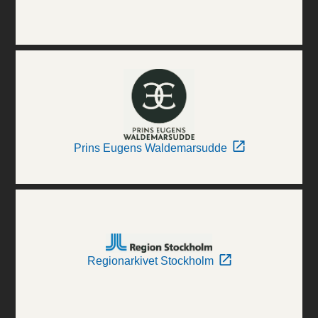
Prins Eugens Waldemarsudde
Regionarkivet Stockholm