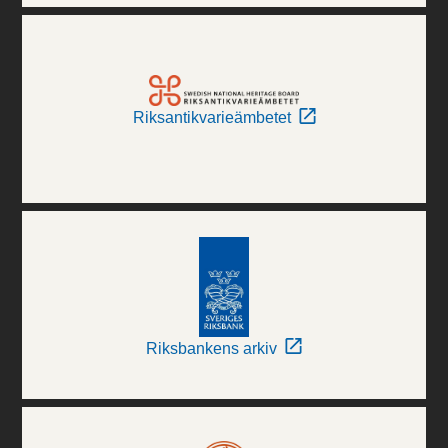
Riksantikvarieämbetet
Riksbankens arkiv