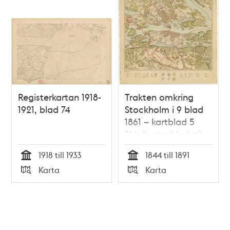
Registerkartan 1918-
Trakten omkring
1921, blad 74
Stockholm i 9 blad
1861 – kartblad 5
”Mellersta bladet”,
översett 1891
1918 till 1933
1844 till 1891
Tid
Tid
Karta
Karta
Typ
Typ
Tidigare