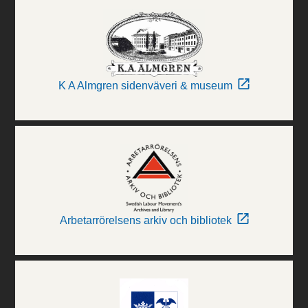
K A Almgren sidenväveri & museum
Arbetarrörelsens arkiv och bibliotek