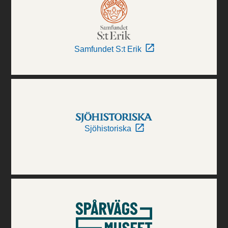
Samfundet S:t Erik
Sjöhistoriska