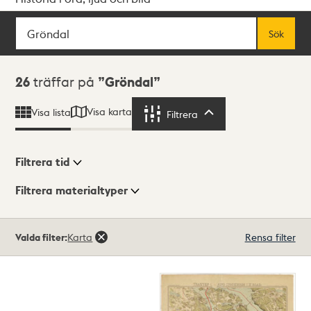
Sök
Fritextsök
Sök
Sökresultat
26
träffar på
Gröndal
Visa karta
Visa lista
Filtrera
Filtrera
Filtrera tid
Filtrera materialtyper
Visningsläge
Totalt
Valda filter:
Karta
Rensa filter
26
träffar
Lista
Karta