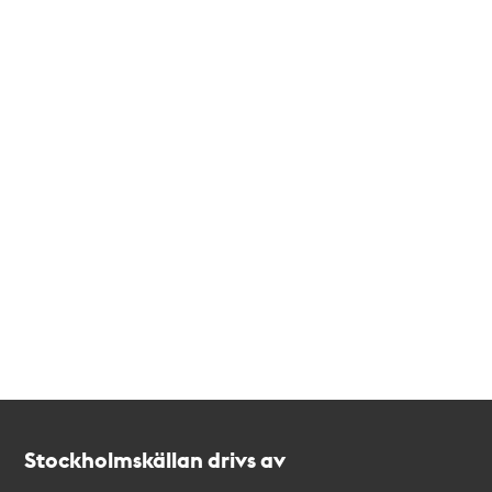
Kontakt
Stockholmskällan
Stockholmskällan drivs av