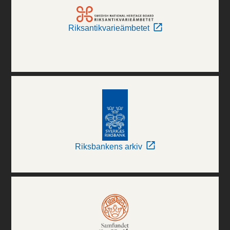
Riksantikvarieämbetet
Riksbankens arkiv