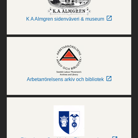
K A Almgren sidenväveri & museum
Arbetarrörelsens arkiv och bibliotek