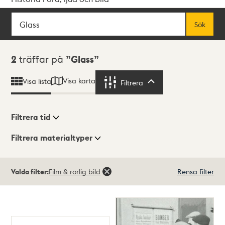
Sök
Fritextsök
Sök
Sökresultat
2
träffar på
Glass
Visa karta
Visa lista
Filtrera
Filtrera
Filtrera tid
Filtrera materialtyper
Visningsläge
Totalt
Valda filter:
Film & rörlig bild
Rensa filter
2
träffar
Lista
Karta