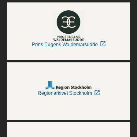
Prins Eugens Waldemarsudde
Regionarkivet Stockholm