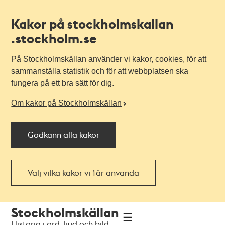
Kakor på stockholmskallan
.stockholm.se
På Stockholmskällan använder vi kakor, cookies, för att
sammanställa statistik och för att webbplatsen ska
fungera på ett bra sätt för dig.
Om kakor på Stockholmskällan
Godkänn alla kakor
Välj vilka kakor vi får använda
Till
Till
Stockholmskällan
navigationen
huvudinnehållet
Historia i ord, ljud och bild