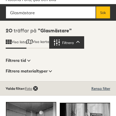
Sök
Fritextsök
Sök
Sökresultat
20
träffar på
Glasmästare
Visa karta
Visa lista
Filtrera
Filtrera
Filtrera tid
Filtrera materialtyper
Visningsläge
Totalt
Valda filter:
Foto
Rensa filter
20
träffar
Lista
Karta