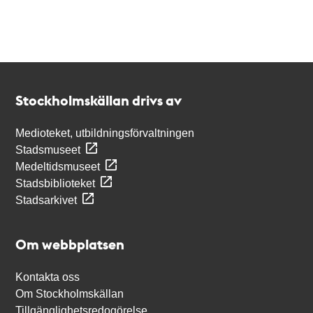
Kontakt
Stockholmskällan
Stockholmskällan drivs av
Medioteket, utbildningsförvaltningen
Stadsmuseet
Medeltidsmuseet
Stadsbiblioteket
Stadsarkivet
Om webbplatsen
Kontakta oss
Om Stockholmskällan
Tillgänglighetsredogörelse