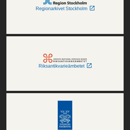
Regionarkivet Stockholm
Riksantikvarieämbetet