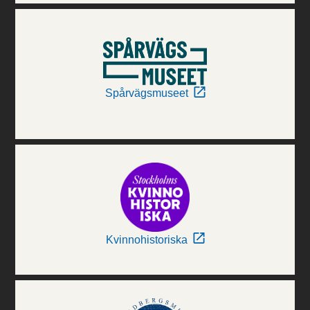
Spårvägsmuseet
Kvinnohistoriska