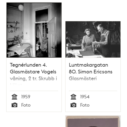
Tegnérlunden 4.
Luntmakargatan
Glasmästare Vogels
80. Simon Ericsons
våning, 2 tr. Skrubb i
Glasmästeri
köket
1959
1954
Tid
Tid
Foto
Foto
Typ
Typ