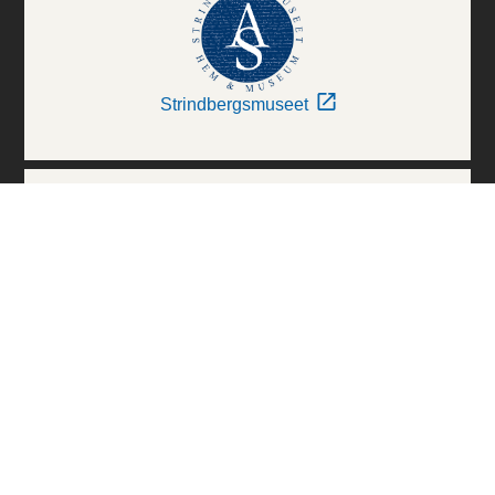
Strindbergsmuseet
Thielska Galleriet