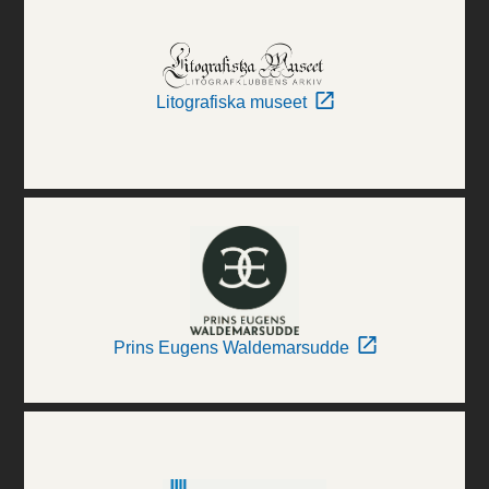
Litografiska museet
Prins Eugens Waldemarsudde