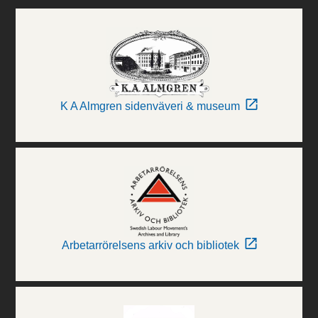
K A Almgren sidenväveri & museum
Arbetarrörelsens arkiv och bibliotek