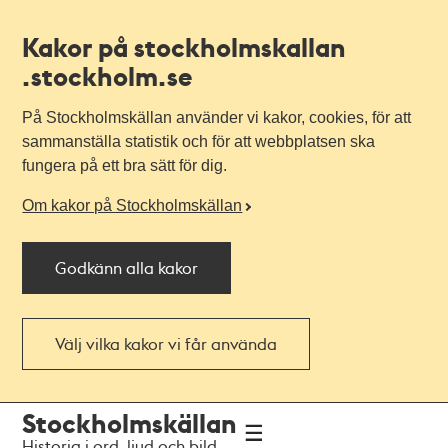
Kakor på stockholmskallan
.stockholm.se
På Stockholmskällan använder vi kakor, cookies, för att
sammanställa statistik och för att webbplatsen ska
fungera på ett bra sätt för dig.
Om kakor på Stockholmskällan
Godkänn alla kakor
Välj vilka kakor vi får använda
Till
Till
Stockholmskällan
navigationen
huvudinnehållet
Historia i ord, ljud och bild