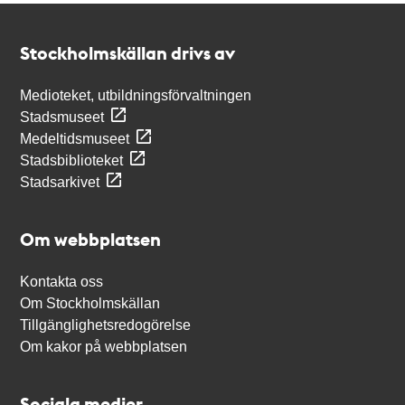
Kontakt
Stockholmskällan
Stockholmskällan drivs av
Medioteket, utbildningsförvaltningen
Stadsmuseet
Medeltidsmuseet
Stadsbiblioteket
Stadsarkivet
Om webbplatsen
Kontakta oss
Om Stockholmskällan
Tillgänglighetsredogörelse
Om kakor på webbplatsen
Sociala medier