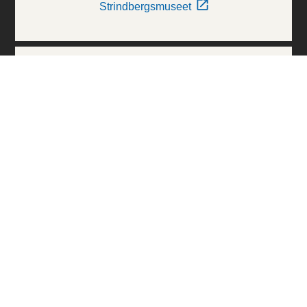
Strindbergsmuseet
Thielska Galleriet
Världskulturmuseerna