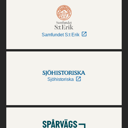
Samfundet S:t Erik
Sjöhistoriska