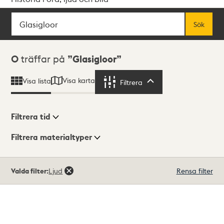
Sök
Fritextsök
Sök
Sökresultat
0
träffar på
Glasigloor
Visa karta
Visa lista
Filtrera
Filtrera
Filtrera tid
Filtrera materialtyper
Visningsläge
Totalt
Valda filter:
Ljud
Rensa filter
0
träffar
Lista
Karta