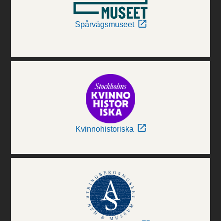
Spårvägsmuseet
Kvinnohistoriska