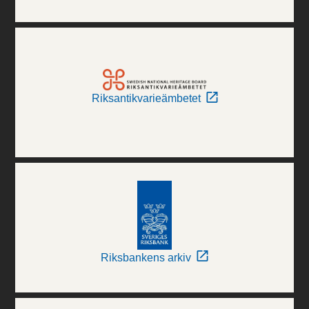
Riksantikvarieämbetet
Riksbankens arkiv