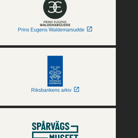
Prins Eugens Waldemarsudde
Riksbankens arkiv