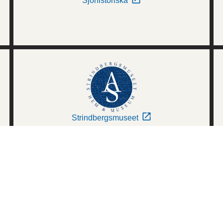
Sjöhistoriska
Strindbergsmuseet