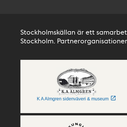
Stockholmskällan är ett samarbete
Stockholm. Partnerorganisationer 
K A Almgren sidenväveri & museum