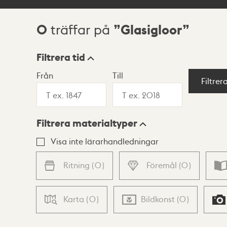
0
Glasigloor
träffar på
Sökresultat
Filtrera tid
Från
Till
Visningsläge
Filtrer
Filtrera materialtyper
Lista
Karta
Visa inte lärarhandledningar
Ritning
(
0
)
Föremål
(
0
)
Karta
(
0
)
Bildkonst
(
0
)