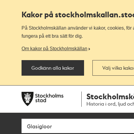
Kakor på stockholmskallan
.st
På Stockholmskällan använder vi kakor, cookies, för a
fungera på ett bra sätt för dig.
Om kakor på Stockholmskällan
Godkänn alla kakor
Välj vilka kak
Till
Till
Stockholmsk
navigationen
huvudinnehållet
Historia i ord, ljud oc
Sök
Fritextsök