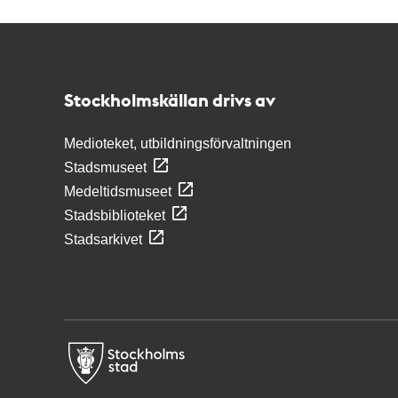
Kontakt
Stockholmskällan
Stockholmskällan drivs av
Medioteket, utbildningsförvaltningen
Stadsmuseet
Medeltidsmuseet
Stadsbiblioteket
Stadsarkivet