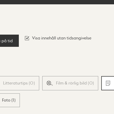
Visa innehåll utan tidsangivelse
a på tid
Litteraturtips
(
0
)
Film & rörlig bild
(
0
)
Foto
(
1
)