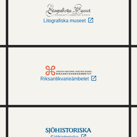
Litografiska museet
Riksantikvarieämbetet