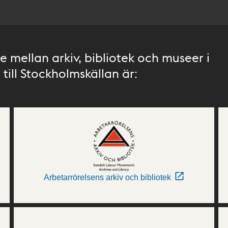
 mellan arkiv, bibliotek och museer i
till Stockholmskällan är:
Arbetarrörelsens arkiv och bibliotek