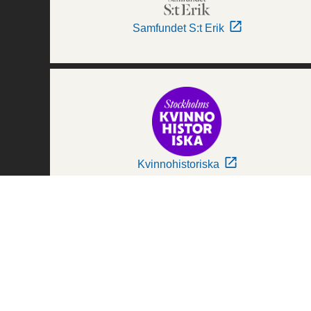
Samfundet S:t Erik
Kvinnohistoriska
Världskulturmuseerna