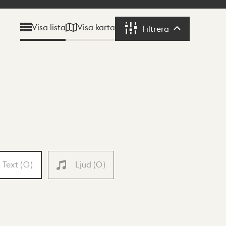
Visa karta
Visa lista
Filtrera
Filtrera
Text
(
0
)
Ljud
(
0
)