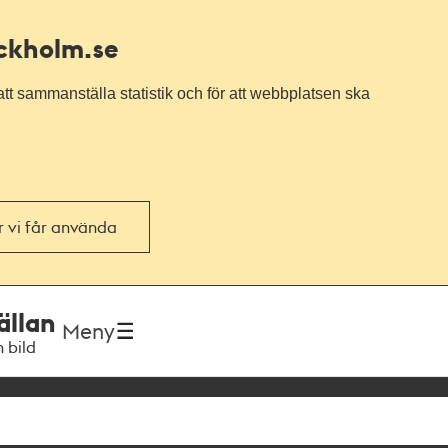
ockholm.se
tt sammanställa statistik och för att webbplatsen ska
or vi får använda
ällan
Meny
h bild