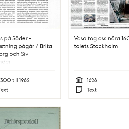
s på Söder -
Vasa tog oss nära 1
stning pågår / Brita
talets Stockholm
org och Siv
nder
1300 till 1982
1628
Tid
Text
Text
Typ