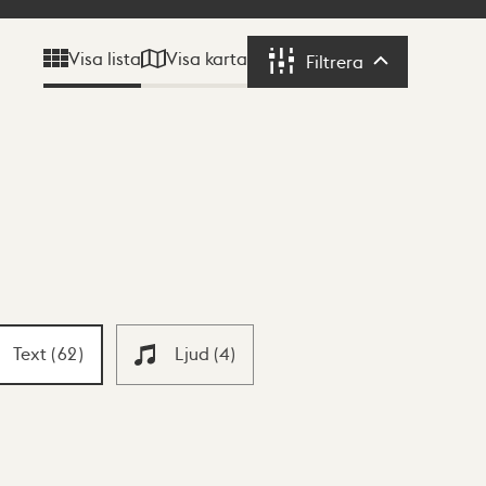
Visa karta
Visa lista
Filtrera
Filtrera
Text
(
62
)
Ljud
(
4
)