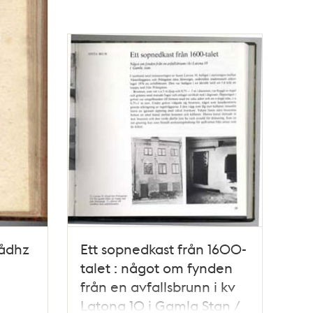
ådhz
Ett sopnedkast från 1600-
talet : något om fynden
från en avfallsbrunn i kv
Latona 10 i Gamla Stan /