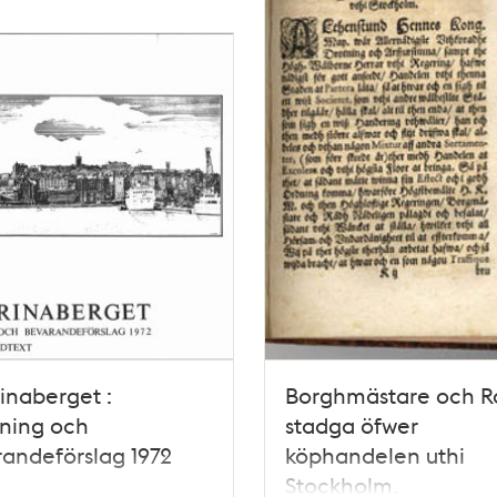
inaberget :
Borghmästare och R
ning och
stadga öfwer
andeförslag 1972
köphandelen uthi
Stockholm.