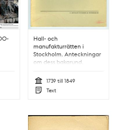
600-
Hall- och
manufakturrätten i
Stockholm. Anteckningar
om dess bakgrund,
historia och arkiv
1739 till 1849
Tid
Text
Typ