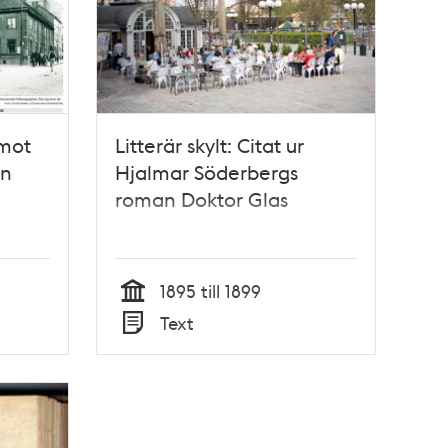
 mot
Litterär skylt: Citat ur
en
Hjalmar Söderbergs
roman Doktor Glas
1895 till 1899
Tid
Text
Typ