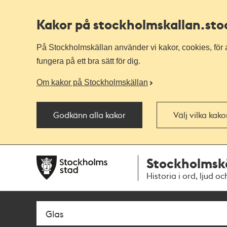
Kakor på stockholmskallan
.st
På Stockholmskällan använder vi kakor, cookies, för a
fungera på ett bra sätt för dig.
Om kakor på Stockholmskällan
Godkänn alla kakor
Välj vilka kak
Till
Till
Stockholmsk
navigationen
huvudinnehållet
Historia i ord, ljud oc
Sök
Fritextsök