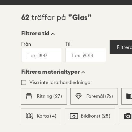
62
Glas
träffar på
Sökresultat
Filtrera tid
Från
Till
Visningsläge
Filtrer
Filtrera materialtyper
Lista
Karta
Visa inte lärarhandledningar
Ritning
(
27
)
Föremål
(
76
)
Karta
(
4
)
Bildkonst
(
28
)