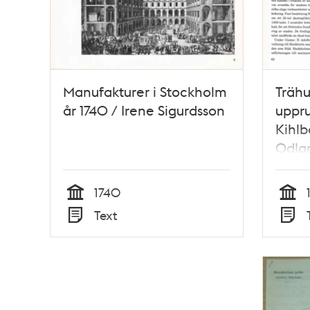
Manufakturer i Stockholm
Trähu
år 1740 / Irene Sigurdsson
uppru
Kihlb
Odla
1740
Tid
Tid
Text
Typ
Typ