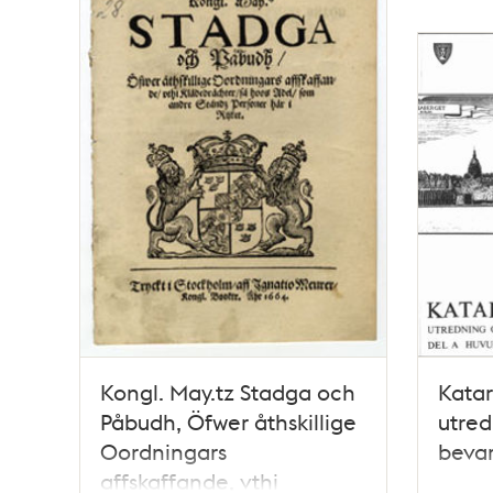
Kongl. May.tz Stadga och
Katar
Påbudh, Öfwer åthskillige
utred
Oordningars
bevar
affskaffande, vthi