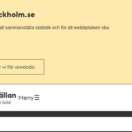
ockholm.se
tt sammanställa statistik och för att webbplatsen ska
or vi får använda
ällan
Meny
h bild