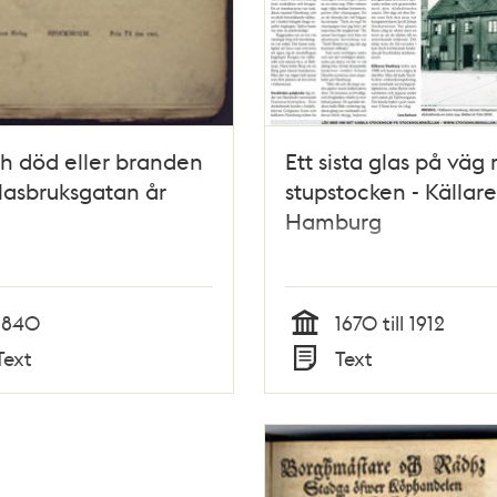
ch död eller branden
Ett sista glas på väg
lasbruksgatan år
stupstocken - Källar
Hamburg
1840
1670 till 1912
Tid
Text
Text
Typ