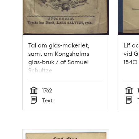
Tal om glas-makeriet,
Lif o
samt om Kongsholms
vid G
glas-bruk / af Samuel
1840
Schultze
1762
Tid
Tid
Text
Typ
Typ