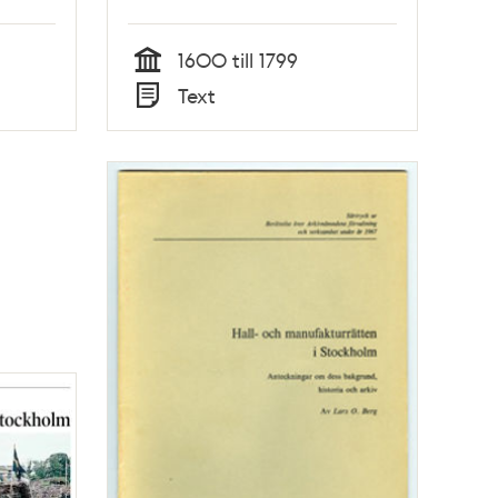
Anita Biuw
1600 till 1799
Tid
Text
Typ