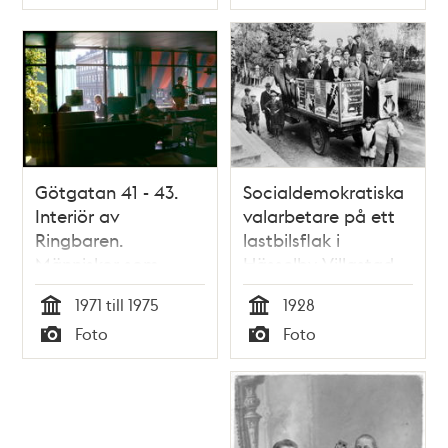
Typ
Typ
Götgatan 41 - 43.
Socialdemokratiska
Interiör av
valarbetare på ett
Ringbaren.
lastbilsflak i
Människor som
Hässelby Villastad.
sitter och äter.
1971 till 1975
1928
Tid
Tid
Foto
Foto
Typ
Typ