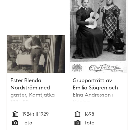
Ester Blenda
Grupporträtt av
Nordström med
Emilia Sjögren och
gäster, Kamtjatka
Elna Andresson i
1924-29
Köping.
1924 till 1929
1898
Tid
Tid
Foto
Foto
Typ
Typ