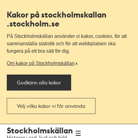
Kakor på stockholmskallan
.stockholm.se
På Stockholmskällan använder vi kakor, cookies, för att
sammanställa statistik och för att webbplatsen ska
fungera på ett bra sätt för dig.
Om kakor på Stockholmskällan
Godkänn alla kakor
Välj vilka kakor vi får använda
Till
Till
Stockholmskällan
navigationen
huvudinnehållet
Historia i ord, ljud och bild