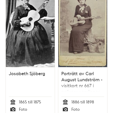
Josabeth Sjöberg
Porträtt av Carl
August Lundström -
visitkort nr 667 i
polisens samlingar
1865 till 1875
1886 till 1898
Tid
Tid
Foto
Foto