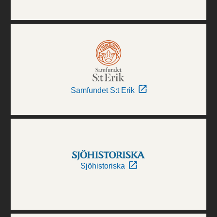
Samfundet S:t Erik
Sjöhistoriska