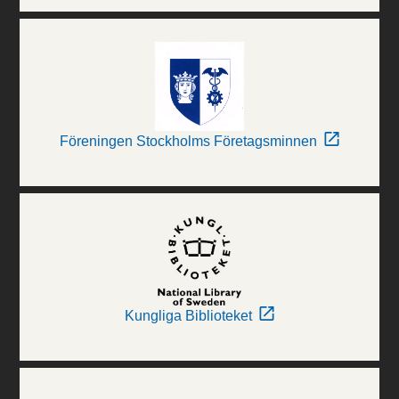
Föreningen Stockholms Företagsminnen
Kungliga Biblioteket