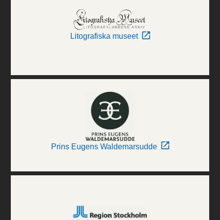
Litografiska museet
Prins Eugens Waldemarsudde