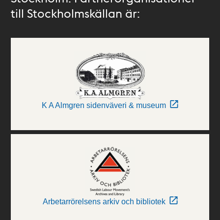
till Stockholmskällan är:
K A Almgren sidenväveri & museum
Arbetarrörelsens arkiv och bibliotek