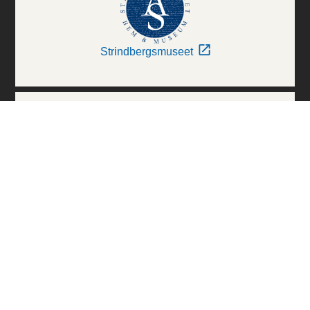
Strindbergsmuseet
Thielska Galleriet
Världskulturmuseerna