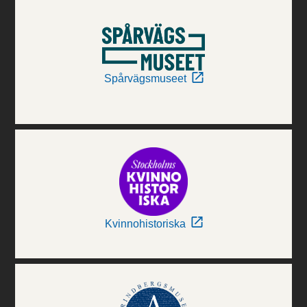
Spårvägsmuseet
Kvinnohistoriska