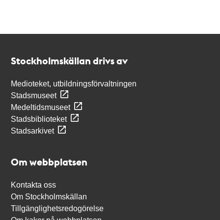
Kontakt
Stockholmskällan
Stockholmskällan drivs av
Medioteket, utbildningsförvaltningen
Stadsmuseet
Medeltidsmuseet
Stadsbiblioteket
Stadsarkivet
Om webbplatsen
Kontakta oss
Om Stockholmskällan
Tillgänglighetsredogörelse