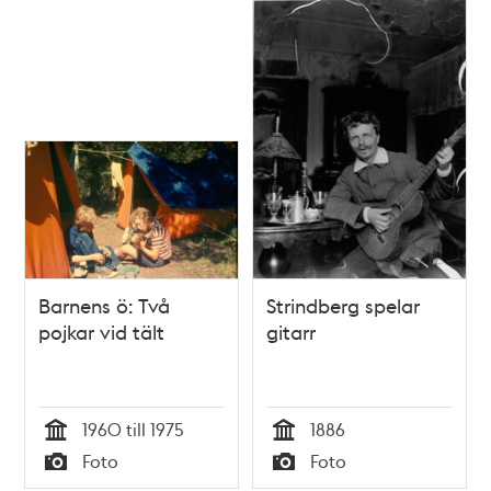
Barnens ö: Två
Strindberg spelar
pojkar vid tält
gitarr
1960 till 1975
1886
Tid
Tid
Foto
Foto
Typ
Typ