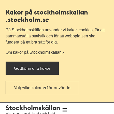
Kakor på stockholmskallan
.stockholm.se
På Stockholmskällan använder vi kakor, cookies, för att
sammanställa statistik och för att webbplatsen ska
fungera på ett bra sätt för dig.
Om kakor på Stockholmskällan
Godkänn alla kakor
Välj vilka kakor vi får använda
Till
Till
Stockholmskällan
navigationen
huvudinnehållet
Historia i ord, ljud och bild