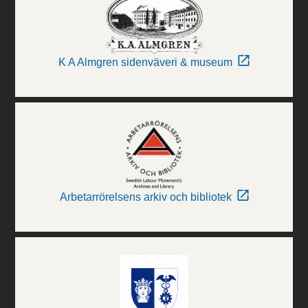
K A Almgren sidenväveri & museum
Arbetarrörelsens arkiv och bibliotek