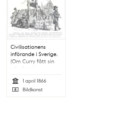
Civilisationens
införande i Sverige.
(Om Curry fått sin
vilja fram).
Bildskämt om Curry
1 april 1866
Treffenberg i
Tid
Bildkonst
Söndags-Nisse –
Typ
Illustreradt
Veckoblad för
Skämt, Humor och
Satir, nr 13, den 1
april 1866