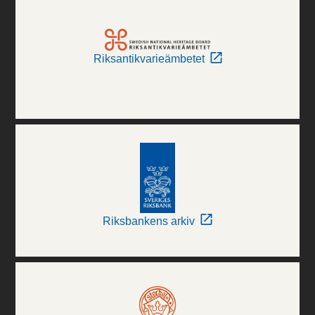
Riksantikvarieämbetet
Riksbankens arkiv