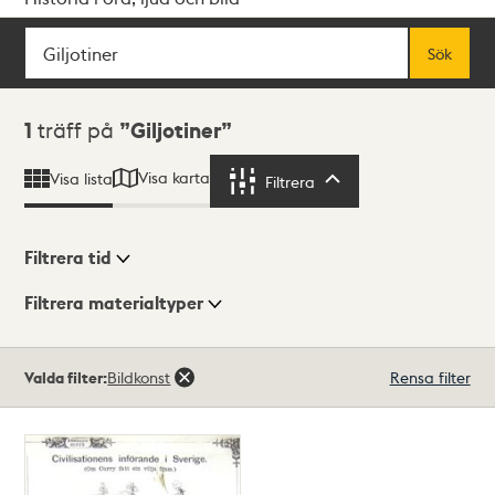
Sök
Fritextsök
Sök
Sökresultat
1
träff på
Giljotiner
Visa karta
Visa lista
Filtrera
Filtrera
Filtrera tid
Filtrera materialtyper
Visningsläge
Totalt
Valda filter:
Bildkonst
Rensa filter
1
träffar
Lista
Karta