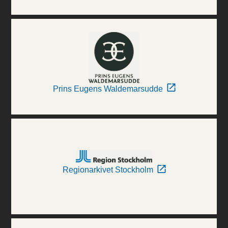
Prins Eugens Waldemarsudde
Regionarkivet Stockholm