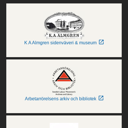
K A Almgren sidenväveri & museum
Arbetarrörelsens arkiv och bibliotek