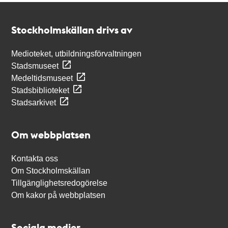
Kontakt
Stockholmskällan
Stockholmskällan drivs av
Medioteket, utbildningsförvaltningen
Stadsmuseet
Medeltidsmuseet
Stadsbiblioteket
Stadsarkivet
Om webbplatsen
Kontakta oss
Om Stockholmskällan
Tillgänglighetsredogörelse
Om kakor på webbplatsen
Sociala medier