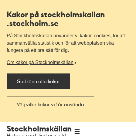
Kakor på stockholmskallan
.stockholm.se
På Stockholmskällan använder vi kakor, cookies, för att
sammanställa statistik och för att webbplatsen ska
fungera på ett bra sätt för dig.
Om kakor på Stockholmskällan
Godkänn alla kakor
Välj vilka kakor vi får använda
Till
Till
Stockholmskällan
navigationen
huvudinnehållet
Historia i ord, ljud och bild