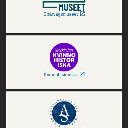
Spårvägsmuseet
Kvinnohistoriska