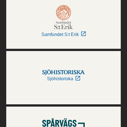
Samfundet S:t Erik
Sjöhistoriska