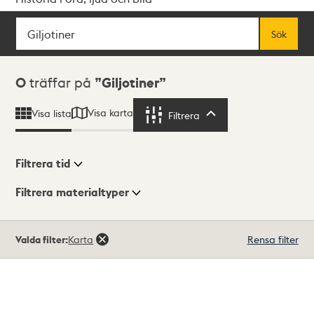
Sök
Fritextsök
Sök
Sökresultat
0
träffar på
Giljotiner
Visa karta
Visa lista
Filtrera
Filtrera
Filtrera tid
Filtrera materialtyper
Visningsläge
Totalt
Valda filter:
Karta
Rensa filter
0
träffar
Lista
Karta