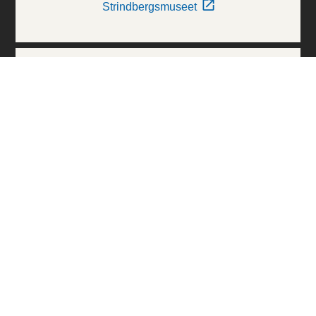
Strindbergsmuseet
Thielska Galleriet
Världskulturmuseerna