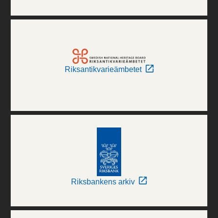
Riksantikvarieämbetet
Riksbankens arkiv