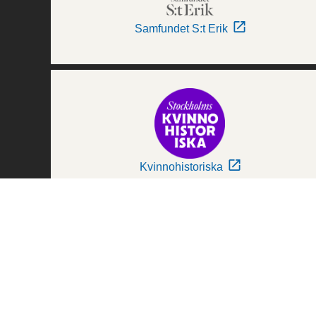
Samfundet S:t Erik
Kvinnohistoriska
Världskulturmuseerna