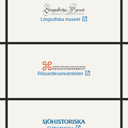
Litografiska museet
Riksantikvarieämbetet