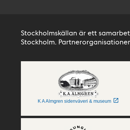
Stockholmskällan är ett samarbete
Stockholm. Partnerorganisationer 
K A Almgren sidenväveri & museum