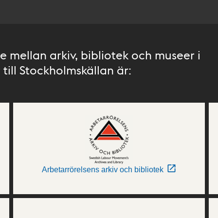
 mellan arkiv, bibliotek och museer i
till Stockholmskällan är:
Arbetarrörelsens arkiv och bibliotek