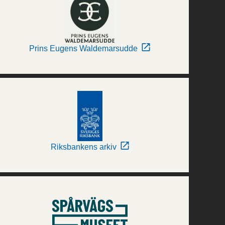
Prins Eugens Waldemarsudde
Riksbankens arkiv