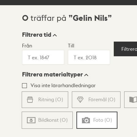
0
Gelin Nils
träffar på
Sökresultat
Filtrera tid
Från
Till
Visningsläge
Filtrer
Filtrera materialtyper
Lista
Karta
Visa inte lärarhandledningar
Ritning
(
0
)
Föremål
(
0
)
Bildkonst
(
0
)
Foto
(
0
)