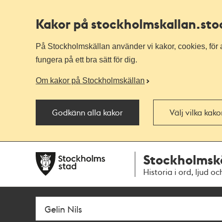
Kakor på stockholmskallan
.st
På Stockholmskällan använder vi kakor, cookies, för a
fungera på ett bra sätt för dig.
Om kakor på Stockholmskällan
Godkänn alla kakor
Välj vilka kak
Till
Till
Stockholmsk
navigationen
huvudinnehållet
Historia i ord, ljud oc
Sök
Fritextsök