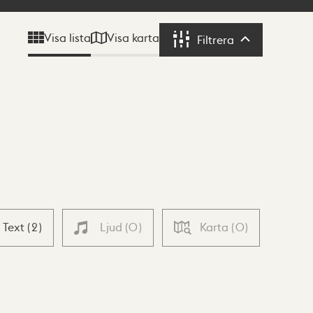
Visa karta
Visa lista
Filtrera
Filtrera
Text
(
2
)
Ljud
(
0
)
Karta
(
0
)