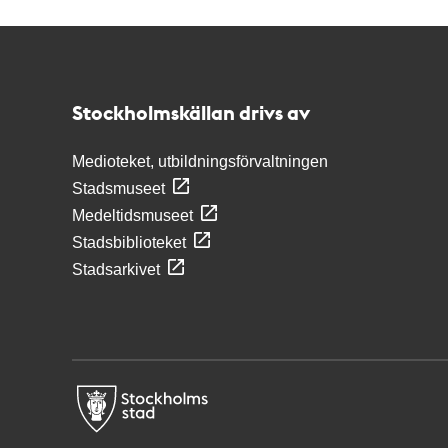
Kontakt
Stockholmskällan
Stockholmskällan drivs av
Medioteket, utbildningsförvaltningen
Stadsmuseet
Medeltidsmuseet
Stadsbiblioteket
Stadsarkivet