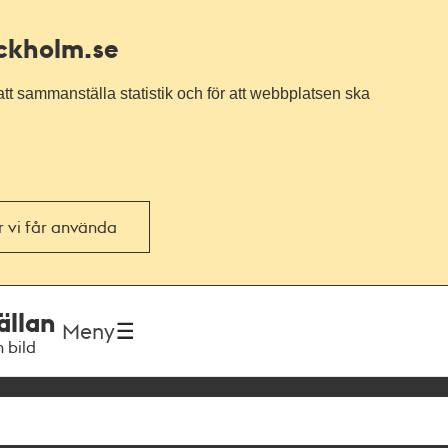
ockholm.se
tt sammanställa statistik och för att webbplatsen ska
or vi får använda
ällan
Meny
h bild