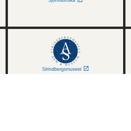
Sjöhistoriska
Strindbergsmuseet