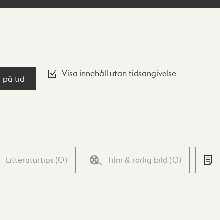
Visa innehåll utan tidsangivelse
a på tid
Litteraturtips
(
0
)
Film & rörlig bild
(
0
)