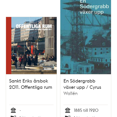
Sankt Eriks årsbok
En Södergrabb
2011. Offentliga rum
växer upp / Cyrus
Wallén
-
1885 till 1920
Tid
Tid