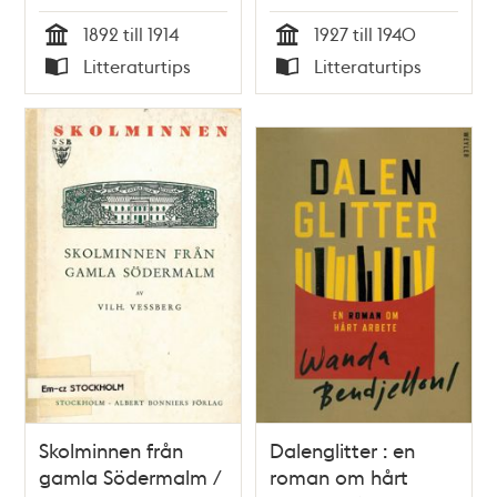
/ Alice Quensel.
1892 till 1914
1927 till 1940
Tid
Tid
Litteraturtips
Litteraturtips
Typ
Typ
Skolminnen från
Dalenglitter : en
gamla Södermalm /
roman om hårt