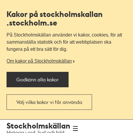
Kakor på stockholmskallan
.stockholm.se
På Stockholmskällan använder vi kakor, cookies, för att
sammanställa statistik och för att webbplatsen ska
fungera på ett bra sätt för dig.
Om kakor på Stockholmskällan
Godkänn alla kakor
Välj vilka kakor vi får använda
Till
Till
Stockholmskällan
navigationen
huvudinnehållet
Historia i ord, ljud och bild