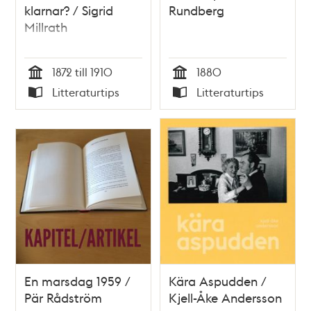
klarnar? / Sigrid
Rundberg
Millrath
1872 till 1910
1880
Tid
Tid
Litteraturtips
Litteraturtips
Typ
Typ
En marsdag 1959 /
Kära Aspudden /
Pär Rådström
Kjell-Åke Andersson