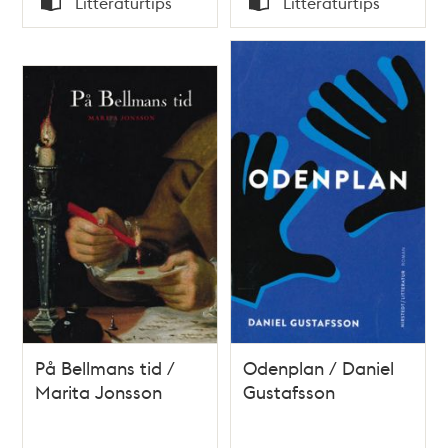
Litteraturtips
Litteraturtips
Typ
Typ
På Bellmans tid /
Odenplan / Daniel
Marita Jonsson
Gustafsson