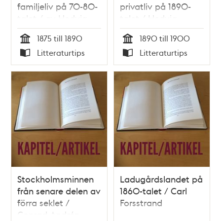
familjeliv på 70-80-
privatliv på 1890-
talet / av Hedvig
talet / Hedvig
Svedenborg
Svedenborg
1875 till 1890
1890 till 1900
Tid
Tid
Litteraturtips
Litteraturtips
Typ
Typ
Stockholmsminnen
Ladugårdslandet på
från senare delen av
1860-talet / Carl
förra seklet /
Forsstrand
Conrad Andrén