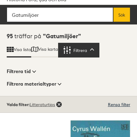
Sök
Fritextsök
Sök
Sökresultat
95
träffar på
Gatumiljöer
Visa karta
Visa lista
Filtrera
Filtrera
Filtrera tid
Filtrera materialtyper
Visningsläge
Totalt
Valda filter:
Litteraturtips
Rensa filter
95
träffar
Lista
Karta