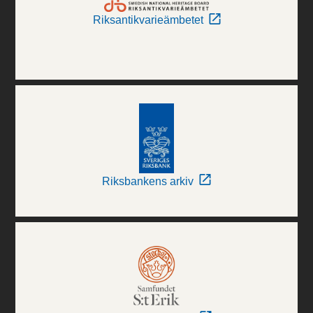
Riksantikvarieämbetet
Riksbankens arkiv