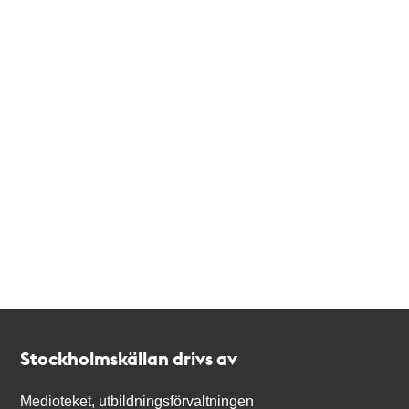
Kontakt
Stockholmskällan
Stockholmskällan drivs av
Medioteket, utbildningsförvaltningen