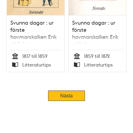
Svunna dagar : ur
Svunna dagar : ur
förste
förste
hovmarskalken Erik
hovmarskalken Erik
af Edholms
af Edholms
dagböcker :
dagböcker :
1817 till 1859
1859 till 1872
tidsbilder från 1800-
tidsbilder från 1800-
Tid
Tid
Litteraturtips
Litteraturtips
talet. Upplevelser
talet. På Carl XV:s
Typ
Typ
under Karl XIV
tid / utgivna av
Johans och Oskar I:s
hans son
tid / utgivna av
hans son
Tidigare
Nästa