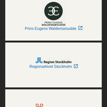
Prins Eugens Waldemarsudde
Regionarkivet Stockholm