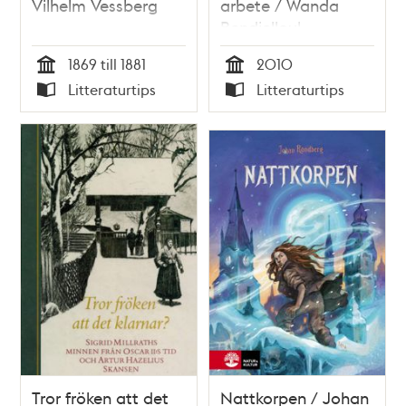
Vilhelm Vessberg
arbete / Wanda
Bendjelloul
1869 till 1881
2010
Tid
Tid
Litteraturtips
Litteraturtips
Typ
Typ
Tror fröken att det
Nattkorpen / Johan