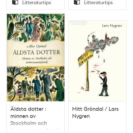
Tid
Tid
Litteraturtips
Litteraturtips
Typ
Typ
Äldsta dotter :
Mitt Gröndal / Lars
minnen av
Nygren
Stockholm och
ämbetsmannafamilj