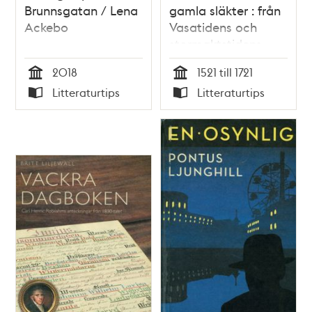
Brunnsgatan / Lena
gamla släkter : från
Ackebo
Vasatidens och
stormaktstidens
Stockholm / Gunnar
2018
1521 till 1721
Hellström
Tid
Tid
Litteraturtips
Litteraturtips
Typ
Typ