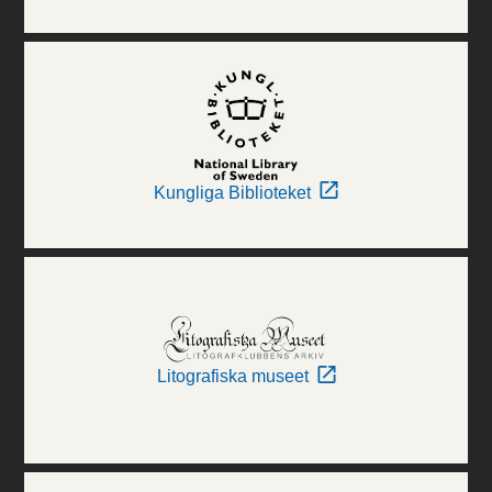
Kungliga Biblioteket
Litografiska museet