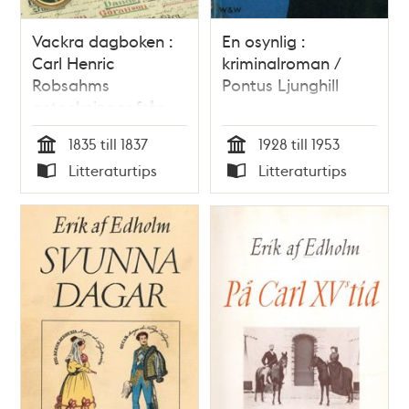
Vackra dagboken :
En osynlig :
Carl Henric
kriminalroman /
Robsahms
Pontus Ljunghill
anteckningar från
1830-talet / Britt
1835 till 1837
1928 till 1953
Liljewall
Tid
Tid
Litteraturtips
Litteraturtips
Typ
Typ