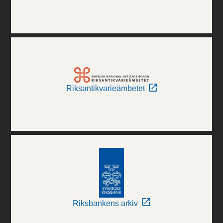
Riksantikvarieämbetet
Riksbankens arkiv