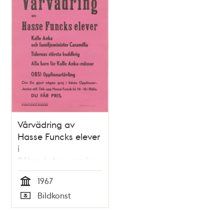
Vårvädring av
Hasse Funcks elever
i
Rålambshovsparken
1967
Tid
Bildkonst
Typ