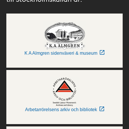
K A Almgren sidenväveri & museum
Arbetarrörelsens arkiv och bibliotek