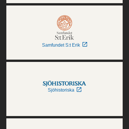
Samfundet S:t Erik
Sjöhistoriska