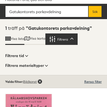
Sök
Fritextsök
Sök
Sökresultat
1
träff på
Gatukontorets parkavdelning
Visa karta
Visa lista
Filtrera
Filtrera
Filtrera tid
Filtrera materialtyper
Visningsläge
Totalt
Valda filter:
Bildkonst
Rensa filter
1
träffar
Lista
Karta