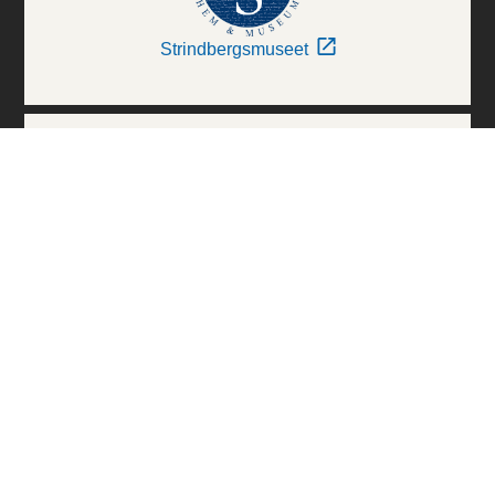
Strindbergsmuseet
Thielska Galleriet
Världskulturmuseerna