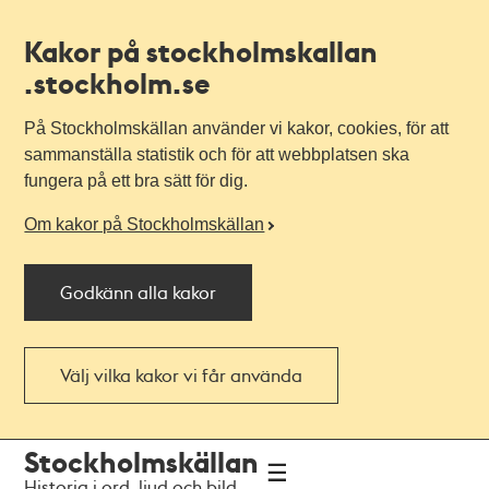
Kakor på stockholmskallan
.stockholm.se
På Stockholmskällan använder vi kakor, cookies, för att
sammanställa statistik och för att webbplatsen ska
fungera på ett bra sätt för dig.
Om kakor på Stockholmskällan
Godkänn alla kakor
Välj vilka kakor vi får använda
Till
Till
Stockholmskällan
navigationen
huvudinnehållet
Historia i ord, ljud och bild