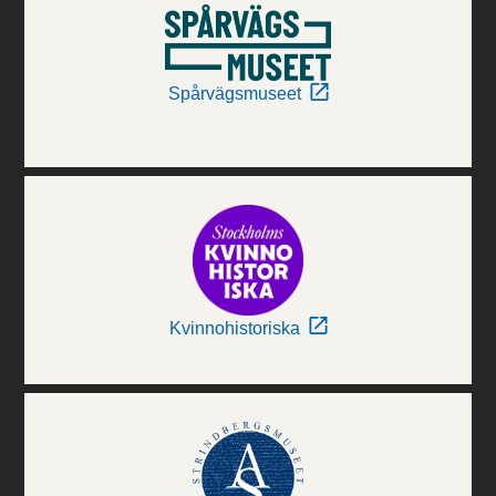
Spårvägsmuseet
Kvinnohistoriska