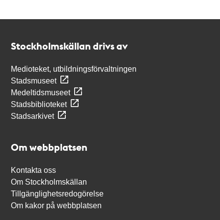
Kontakt
Stockholmskällan
Stockholmskällan drivs av
Medioteket, utbildningsförvaltningen
Stadsmuseet
Medeltidsmuseet
Stadsbiblioteket
Stadsarkivet
Om webbplatsen
Kontakta oss
Om Stockholmskällan
Tillgänglighetsredogörelse
Om kakor på webbplatsen