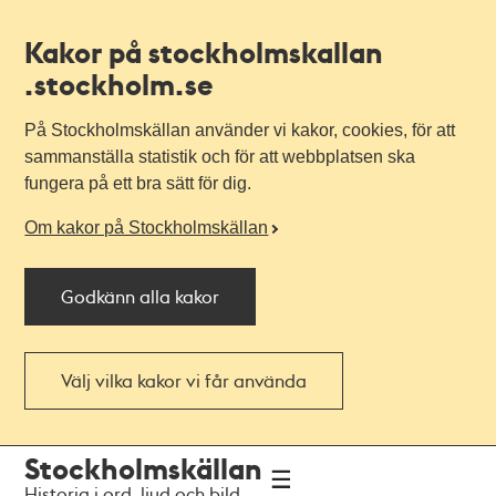
Kakor på stockholmskallan
.stockholm.se
På Stockholmskällan använder vi kakor, cookies, för att
sammanställa statistik och för att webbplatsen ska
fungera på ett bra sätt för dig.
Om kakor på Stockholmskällan
Godkänn alla kakor
Välj vilka kakor vi får använda
Till
Till
Stockholmskällan
navigationen
huvudinnehållet
Historia i ord, ljud och bild