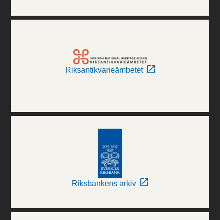
Riksantikvarieämbetet
Riksbankens arkiv