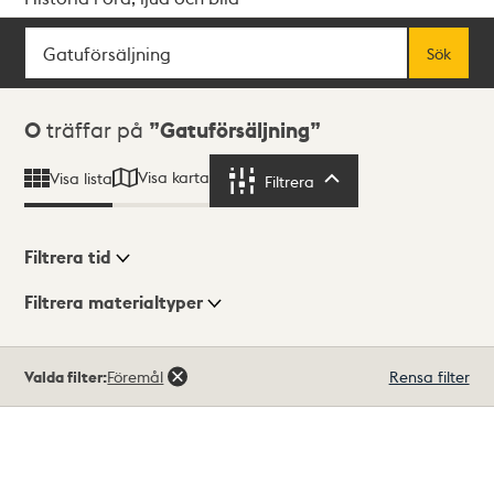
Sök
Fritextsök
Sök
Sökresultat
0
träffar på
Gatuförsäljning
Visa karta
Visa lista
Filtrera
Filtrera
Filtrera tid
Filtrera materialtyper
Visningsläge
Totalt
Valda filter:
Föremål
Rensa filter
0
träffar
Lista
Karta