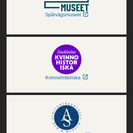
Spårvägsmuseet
Kvinnohistoriska