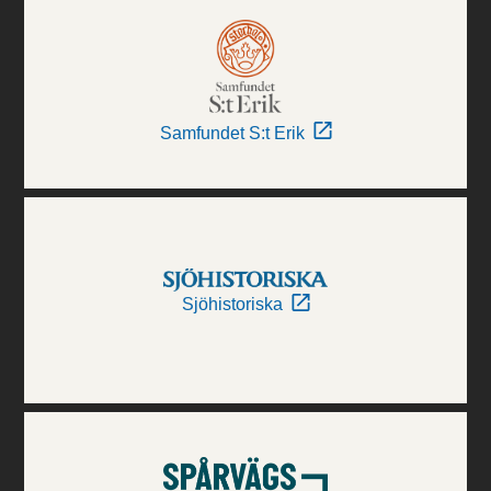
Samfundet S:t Erik
Sjöhistoriska