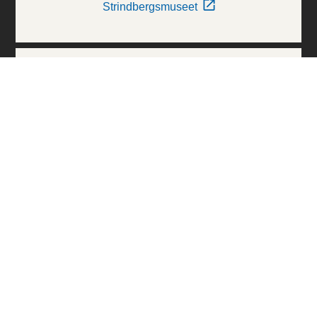
Strindbergsmuseet
Thielska Galleriet
Världskulturmuseerna