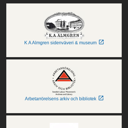
K A Almgren sidenväveri & museum
Arbetarrörelsens arkiv och bibliotek