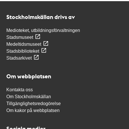
Kontakt
Stockholmskällan
Stockholmskällan drivs av
Medioteket, utbildningsförvaltningen
Stadsmuseet
Medeltidsmuseet
Stadsbiblioteket
Stadsarkivet
Om webbplatsen
Kontakta oss
Om Stockholmskällan
Tillgänglighetsredogörelse
Om kakor på webbplatsen
Sociala medier