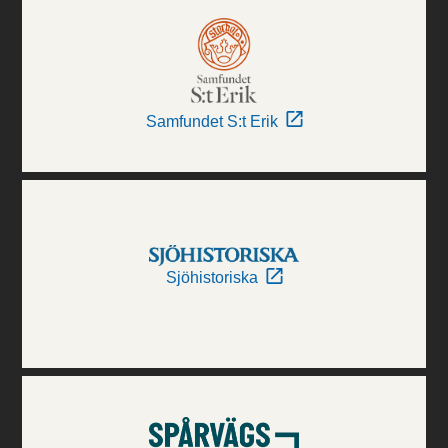
Samfundet S:t Erik
Sjöhistoriska