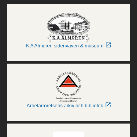
K A Almgren sidenväveri & museum
Arbetarrörelsens arkiv och bibliotek