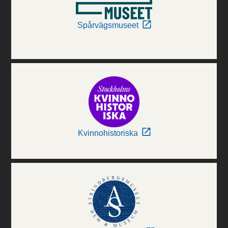
Spårvägsmuseet
Kvinnohistoriska