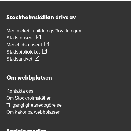
Kontakt
Stockholmskällan
Stockholmskällan drivs av
Medioteket, utbildningsförvaltningen
Stadsmuseet
Medeltidsmuseet
Stadsbiblioteket
Stadsarkivet
Om webbplatsen
Kontakta oss
Om Stockholmskällan
Tillgänglighetsredogörelse
Om kakor på webbplatsen
Sociala medier