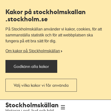
Kakor på stockholmskallan
.stockholm.se
På Stockholmskällan använder vi kakor, cookies, för att
sammanställa statistik och för att webbplatsen ska
fungera på ett bra sätt för dig.
Om kakor på Stockholmskällan
Godkänn alla kakor
Välj vilka kakor vi får använda
Till
Till
Stockholmskällan
navigationen
huvudinnehållet
Historia i ord, ljud och bild