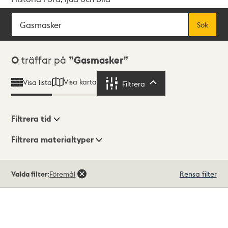
Sök
Fritextsök
Sök
Sökresultat
0
träffar på
Gasmasker
Visa karta
Visa lista
Filtrera
Filtrera
Filtrera tid
Filtrera materialtyper
Visningsläge
Totalt
Valda filter:
Föremål
Rensa filter
0
träffar
Lista
Karta