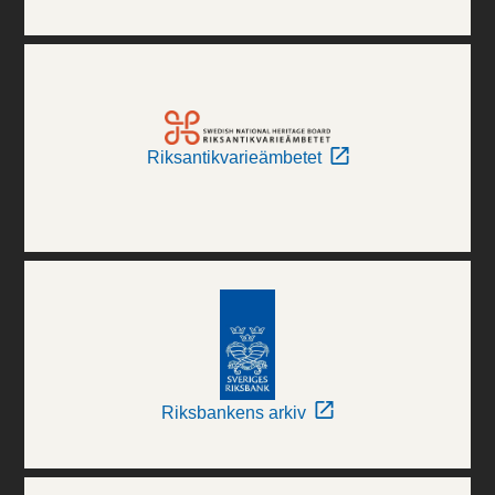
Riksantikvarieämbetet
Riksbankens arkiv