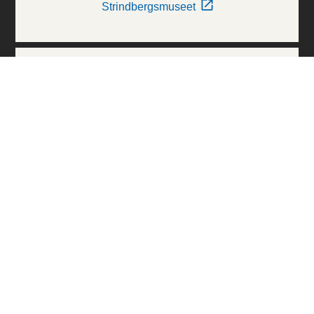
Strindbergsmuseet
Thielska Galleriet
Världskulturmuseerna