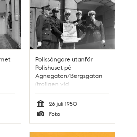
mmet
Polissångare utanför
Polishuset på
Agnegatan/Bergsgatan
(troligen vid
and
garagelängan)
 av
26 juli 1950
ns
Tid
Foto
Typ