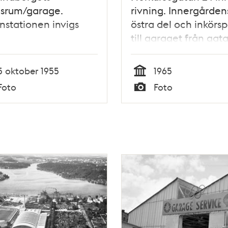
dsrum/garage.
rivning. Innergården
nstationen invigs
östra del och inkörs
till garaget från gat
5 oktober 1955
1965
Tid
Foto
Foto
Typ