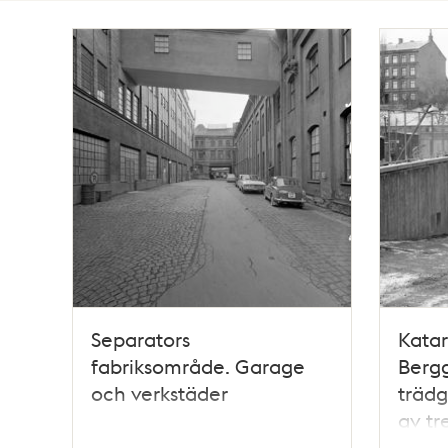
Totalt
56
träffar
Separators
Katar
fabriksområde. Garage
Bergg
och verkstäder
trädg
av tr
Katar