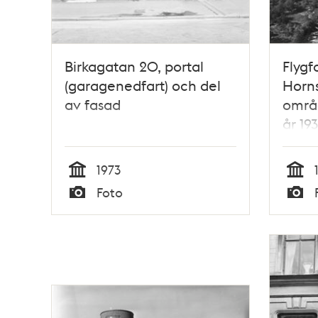
Birkagatan 20, portal
Flygf
(garagenedfart) och del
Horn
av fasad
områ
år 19
1973
Tid
Tid
Foto
Typ
Typ