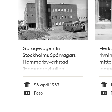
Garagevägen 18.
Herku
Stockholms Spårvägars
rivni
Hammarbyverkstad
mitta
(Hammarbyhallen)
lamp
28 april 1953
Tid
Tid
Foto
Typ
Typ