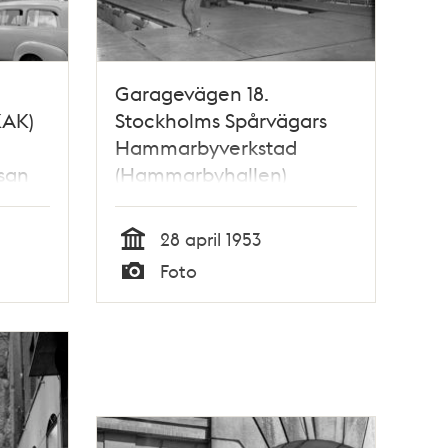
Garagevägen 18.
KAK)
Stockholms Spårvägars
Hammarbyverkstad
ssan
(Hammarbyhallen)
28 april 1953
Tid
Foto
Typ