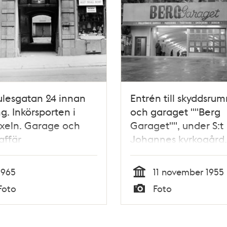
lesgatan 24 innan
Entrén till skyddsru
ng. Inkörsporten i
och garaget ""Berg
xeln. Garage och
Garaget"", under S:t
affär
Johannes kyrkogård.
Fotograferat i samb
med att det invigdes
1965
11 november 1955
""motorprinsen"", Pri
Tid
Foto
Foto
Bertil
Typ