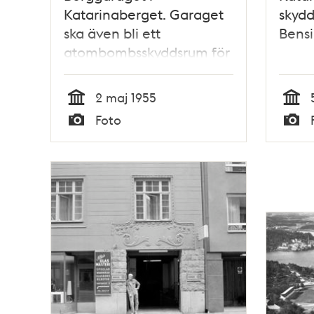
Katarinaberget. Garaget
skyd
ska även bli ett
Bensi
atombombsskyddsrum för
20,000 människor
2 maj 1955
Tid
Tid
Foto
Typ
Typ