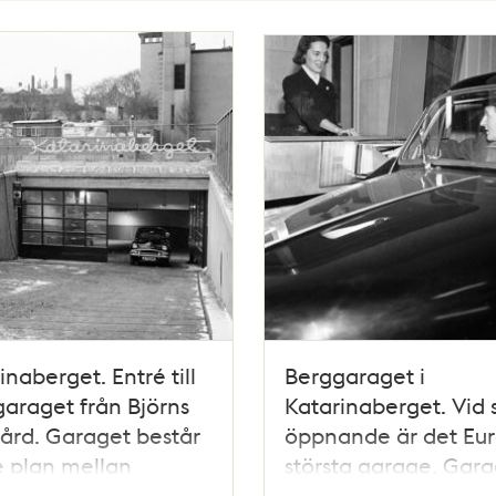
inaberget. Entré till
Berggaraget i
araget från Björns
Katarinaberget. Vid s
ård. Garaget består
öppnande är det Eu
e plan mellan
största garage. Gara
inavägen och Björns
består av tre plan m