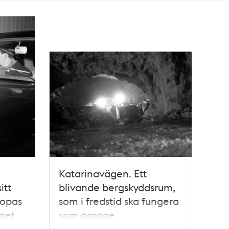
Katarinavägen. Ett
itt
blivande bergskyddsrum,
ropas
som i fredstid ska fungera
get
som garage
ellan