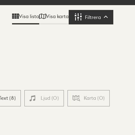
Visa karta
Visa lista
Filtrera
Filtrera
Text
(
8
)
Ljud
(
0
)
Karta
(
0
)