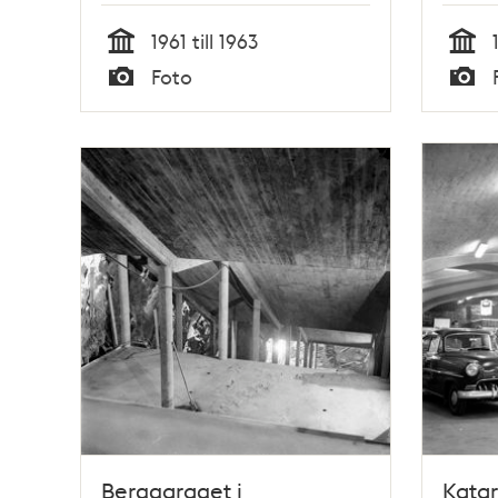
trädg
1961 till 1963
atom
Tid
Tid
Foto
där 
Typ
Typ
kan f
Berggaraget i
Katar