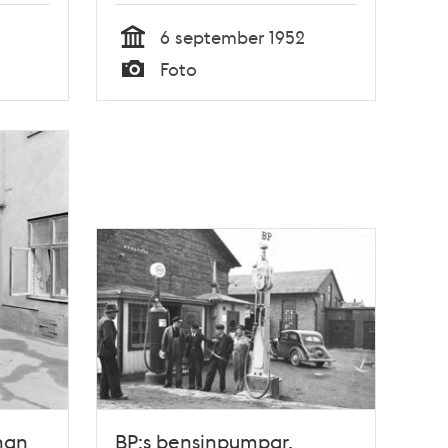
jörns
6 september 1952
Tid
Foto
m för
Typ
nan
BP:s bensinpumpar,