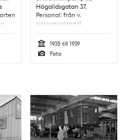
s
Högalidsgatan 37.
porten
Personal: från v.
an
garagevakten K.
Ringkvist, extra
garagevakten Agne
1935 till 1939
Söderberg,
Tid
Foto
garageföreståndaren
Typ
Otto Söderberg och
garagevakten F. Nygren