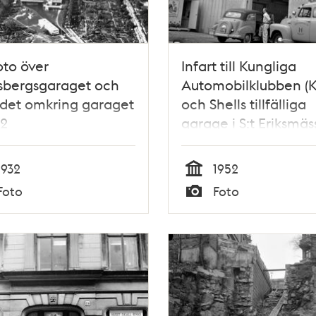
oto över
Infart till Kungliga
sbergsgaraget och
Automobilklubben (
det omkring garaget
och Shells tillfälliga
32
garage i S:t Eriksmä
vid Starrbäcksplan.
1932
1952
Tid
Foto
Foto
Typ