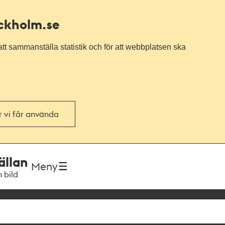
ockholm.se
tt sammanställa statistik och för att webbplatsen ska
or vi får använda
ällan
Meny
h bild