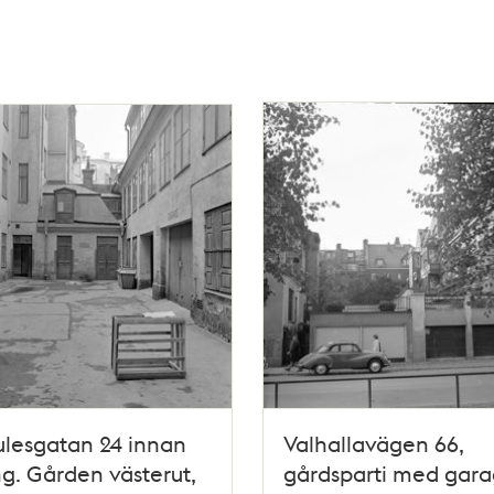
lesgatan 24 innan
Valhallavägen 66,
ng. Gården västerut,
gårdsparti med gar