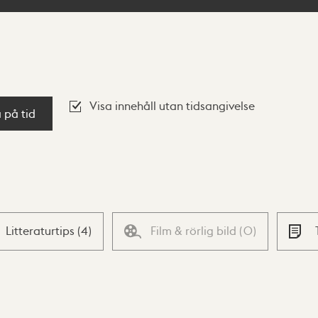
Visa innehåll utan tidsangivelse
a på tid
Litteraturtips
(
4
)
Film & rörlig bild
(
0
)