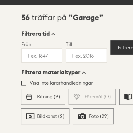
56
Garage
träffar på
Sökresultat
Filtrera tid
Från
Till
Visningsläge
Filtrer
Filtrera materialtyper
Lista
Karta
Visa inte lärarhandledningar
Ritning
(
9
)
Föremål
(
0
)
Bildkonst
(
2
)
Foto
(
29
)