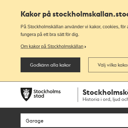
Kakor på stockholmskallan
.st
På Stockholmskällan använder vi kakor, cookies, för a
fungera på ett bra sätt för dig.
Om kakor på Stockholmskällan
Godkänn alla kakor
Välj vilka kak
Till
Till
Stockholmsk
navigationen
huvudinnehållet
Historia i ord, ljud oc
Sök
Fritextsök