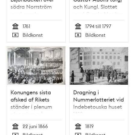
södra Norrström
och Kungl. Slottet
med gamla
med Gamla Norrbro
Norrbro, Kungl.
(riven 1797)
1761
1794 till 1797
Myntet och Kungl.
Tid
Tid
Bildkonst
Bildkonst
Stallet
Typ
Typ
Konungens sista
Dragning i
afsked af Rikets
Nummerlotteriet vid
ständer i plenum
Indebetouska huset
plenorium på
1819
Rikssalen den 22 juni
22 juni 1866
1819
1866. Litografisk bild
Tid
Tid
Bildkonst
Bildkonst