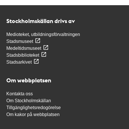
Kontakt
Stockholmskällan
Stockholmskällan drivs av
Medioteket, utbildningsförvaltningen
Stadsmuseet
Medeltidsmuseet
Stadsbiblioteket
Stadsarkivet
Om webbplatsen
Kontakta oss
Om Stockholmskällan
Tillgänglighetsredogörelse
Om kakor på webbplatsen