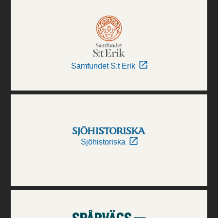
Samfundet S:t Erik
Sjöhistoriska