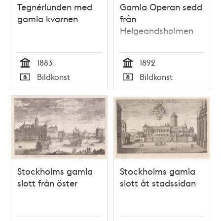
Tegnérlunden med
Gamla Operan sedd
gamla kvarnen
från
Helgeandsholmen
1883
1892
Tid
Tid
Bildkonst
Bildkonst
Typ
Typ
Stockholms gamla
Stockholms gamla
slott från öster
slott åt stadssidan