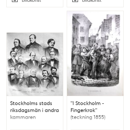
Ny Illustrerad
Typ
Typ
Tidning, nr 27 den 7
juli 1866
Stockholms stads
"I Stockholm -
riksdagsmän i andra
Fingerkrok"
kammaren
(teckning 1855)