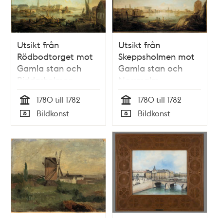
Utsikt från
Utsikt från
Rödbodtorget mot
Skeppsholmen mot
Gamla stan och
Gamla stan och
Riddarholmen
Norrmalm
1780 till 1782
1780 till 1782
Tid
Tid
Bildkonst
Bildkonst
Typ
Typ