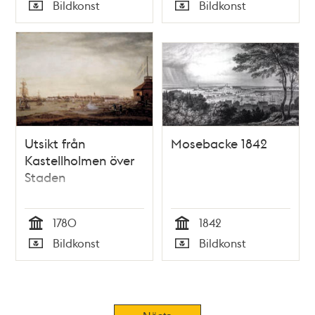
Tid
Tid
Bildkonst
Bildkonst
Typ
Typ
Utsikt från
Mosebacke 1842
Kastellholmen över
Staden
1780
1842
Tid
Tid
Bildkonst
Bildkonst
Typ
Typ