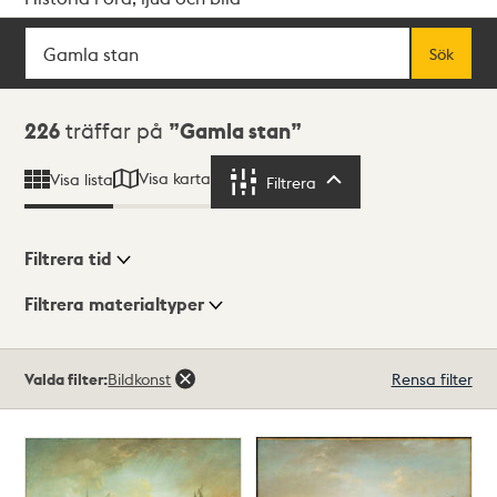
Sök
Fritextsök
Sök
Sökresultat
226
träffar på
Gamla stan
Visa karta
Visa lista
Filtrera
Filtrera
Filtrera tid
Filtrera materialtyper
Visningsläge
Totalt
Valda filter:
Bildkonst
Rensa filter
226
träffar
Lista
Karta