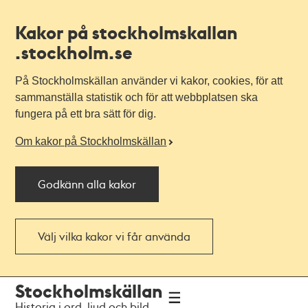
Kakor på stockholmskallan
.stockholm.se
På Stockholmskällan använder vi kakor, cookies, för att
sammanställa statistik och för att webbplatsen ska
fungera på ett bra sätt för dig.
Om kakor på Stockholmskällan
Godkänn alla kakor
Välj vilka kakor vi får använda
Till
Till
Stockholmskällan
navigationen
huvudinnehållet
Historia i ord, ljud och bild