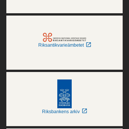
Riksantikvarieämbetet
Riksbankens arkiv