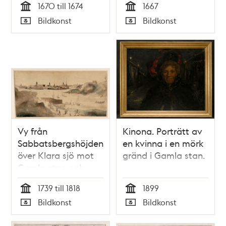
1670 till 1674
1667
Tid
Tid
Bildkonst
Bildkonst
Typ
Typ
Vy från
Kinona. Porträtt av
Sabbatsbergshöjden
en kvinna i en mörk
över Klara sjö mot
gränd i Gamla stan.
Gamla stan och
Kungsholmen
1739 till 1818
1899
Tid
Tid
Bildkonst
Bildkonst
Typ
Typ