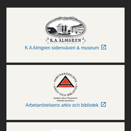
K A Almgren sidenväveri & museum
Arbetarrörelsens arkiv och bibliotek