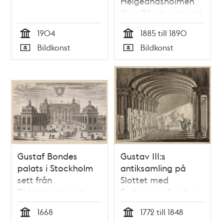
Helgeandsholmen
(före Riksdagshuset)
1904
1885 till 1890
Tid
Tid
Bildkonst
Bildkonst
Typ
Typ
Gustaf Bondes
Gustav III:s
palats i Stockholm
antiksamling på
sett från
Slottet med
Riddarhustorget
Endymion i fonden
1668
1772 till 1848