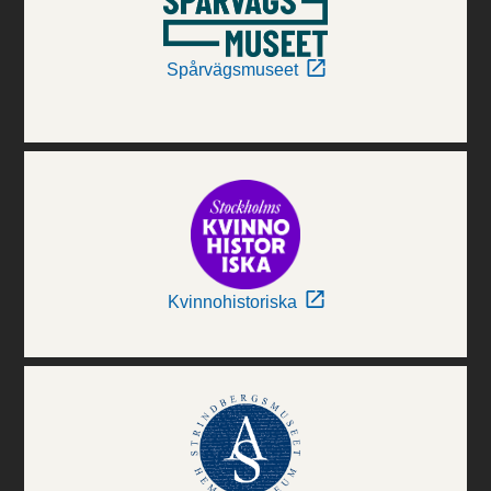
Spårvägsmuseet
Kvinnohistoriska