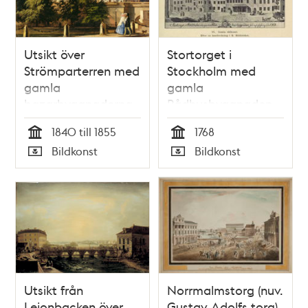
Utsikt över
Stortorget i
Strömparterren med
Stockholm med
gamla
gamla
bazarbyggnaderna
Rådhusbyggnaden
och
innan dess afrifning
1840 till 1855
1768
Riddarholmskyrkan i
1768
Tid
Tid
Bildkonst
Bildkonst
bakgrunden
Typ
Typ
Utsikt från
Norrmalmstorg (nuv.
Lejonbacken över
Gustav Adolfs torg)