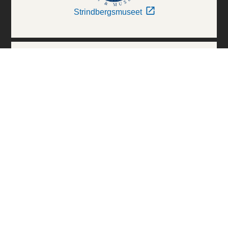
Strindbergsmuseet
Thielska Galleriet
Världskulturmuseerna