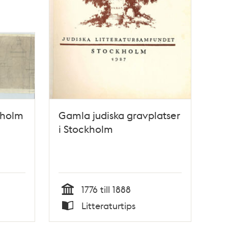
kholm
Gamla judiska gravplatser
i Stockholm
1776 till 1888
Tid
Litteraturtips
Typ