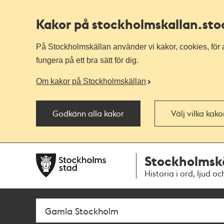
Kakor på stockholmskallan
.st
På Stockholmskällan använder vi kakor, cookies, för a
fungera på ett bra sätt för dig.
Om kakor på Stockholmskällan
Godkänn alla kakor
Välj vilka kak
Till
Till
Stockholmsk
navigationen
huvudinnehållet
Historia i ord, ljud oc
Sök
Fritextsök