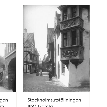
ngen
Stockholmsutställningen
lm
1897, Gamla