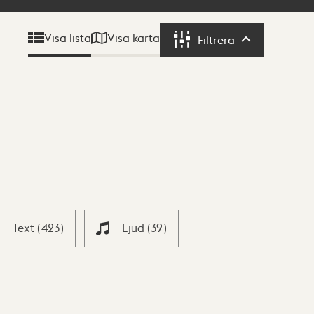
Visa karta
Visa lista
Filtrera
Filtrera
Text
(
423
)
Ljud
(
39
)