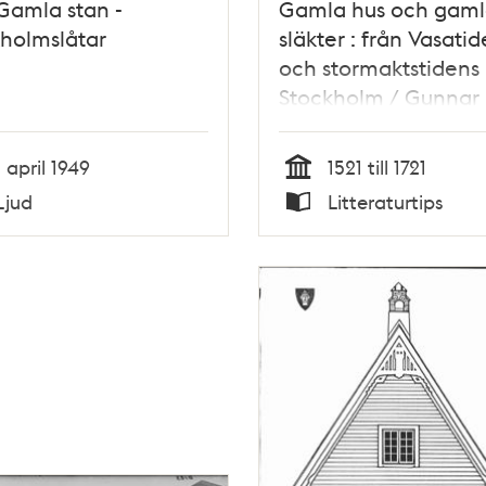
 Gamla stan -
Gamla hus och gaml
holmslåtar
släkter : från Vasati
och stormaktstidens
Stockholm / Gunnar
Hellström
1 april 1949
1521 till 1721
Tid
Ljud
Litteraturtips
Typ