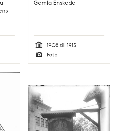
a
Gamla Enskede
dens
1908 till 1913
Tid
Foto
Typ