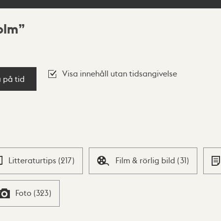
olm
Visa innehåll utan tidsangivelse
a på tid
Litteraturtips
(
217
)
Film & rörlig bild
(
31
)
Foto
(
323
)