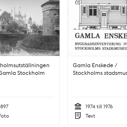
holmsutställningen
Gamla Enskede /
 Gamla Stockholm
Stockholms stadsm
1897
1974 till 1976
Tid
Foto
Text
Typ