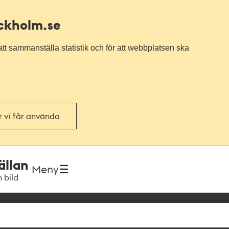
ockholm.se
tt sammanställa statistik och för att webbplatsen ska
or vi får använda
ällan
Meny
h bild