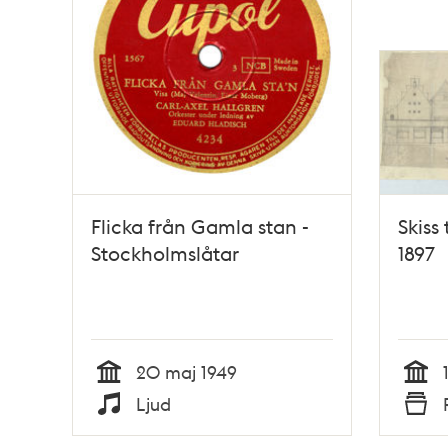
Flicka från Gamla stan -
Skiss
Stockholmslåtar
1897
20 maj 1949
Tid
Tid
Ljud
Typ
Typ