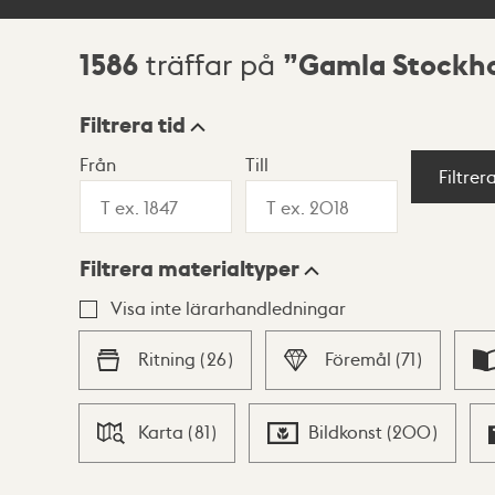
1586
Gamla Stockh
träffar på
Sökresultat
Filtrera tid
Från
Till
Visningsläge
Filtrer
Filtrera materialtyper
Lista
Karta
Visa inte lärarhandledningar
Ritning
(
26
)
Föremål
(
71
)
Karta
(
81
)
Bildkonst
(
200
)