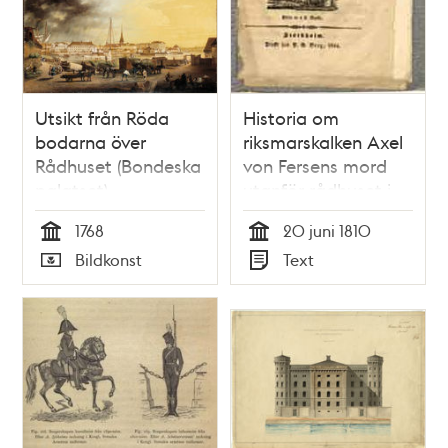
Utsikt från Röda
Historia om
bodarna över
riksmarskalken Axel
Rådhuset (Bondeska
von Fersens mord
palatset),
utanför rådhuset i
Riddarhuset och
Stockholm den 20
1768
20 juni 1810
Riddarholmen
juni 1810.
Tid
Tid
Bildkonst
Text
Typ
Typ