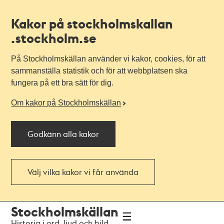
Kakor på stockholmskallan
.stockholm.se
På Stockholmskällan använder vi kakor, cookies, för att
sammanställa statistik och för att webbplatsen ska
fungera på ett bra sätt för dig.
Om kakor på Stockholmskällan
Godkänn alla kakor
Välj vilka kakor vi får använda
Till
Till
Stockholmskällan
navigationen
huvudinnehållet
Historia i ord, ljud och bild