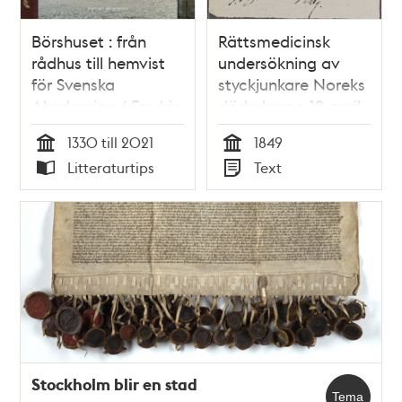
Börshuset : från
Rättsmedicinsk
rådhus till hemvist
undersökning av
för Svenska
styckjunkare Noreks
Akademien / Fredric
döda kropp 12 april
Bedoire
1849
1330 till 2021
1849
Tid
Tid
Litteraturtips
Text
Typ
Typ
Stockholm blir en stad
Tema