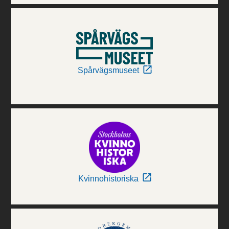
Spårvägsmuseet
Kvinnohistoriska