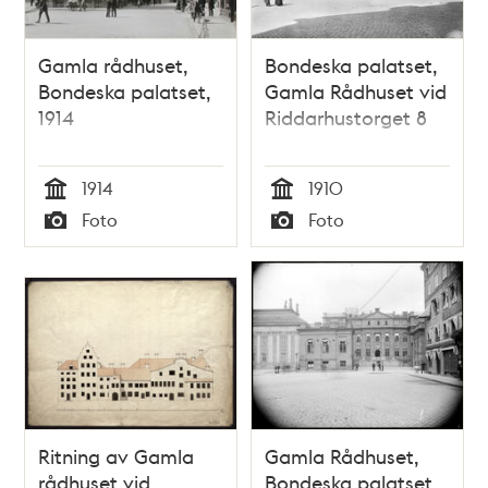
Gamla rådhuset,
Bondeska palatset,
Bondeska palatset,
Gamla Rådhuset vid
1914
Riddarhustorget 8
1914
1910
Tid
Tid
Foto
Foto
Typ
Typ
Ritning av Gamla
Gamla Rådhuset,
rådhuset vid
Bondeska palatset,