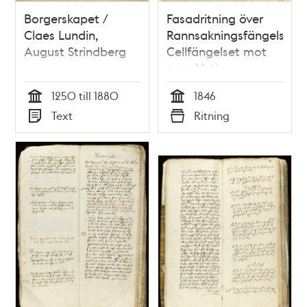
Borgerskapet /
Fasadritning över
Claes Lundin,
Rannsakningsfängelset/
August Strindberg
Cellfängelset mot
norr, 1846
1250 till 1880
1846
Tid
Tid
Text
Ritning
Typ
Typ