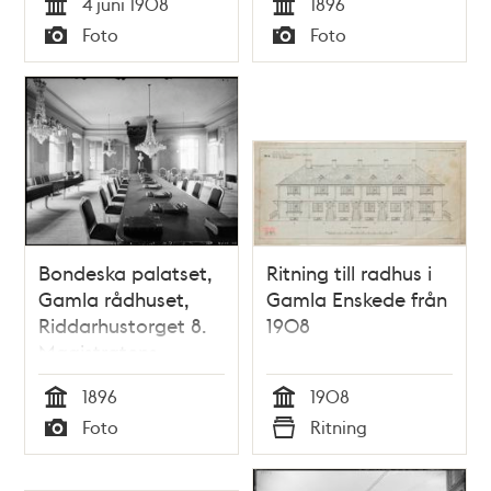
4 juni 1908
1896
Tid
Tid
Foto
Foto
Typ
Typ
Bondeska palatset,
Ritning till radhus i
Gamla rådhuset,
Gamla Enskede från
Riddarhustorget 8.
1908
Magistratens
sessionssal
1896
1908
Tid
Tid
Foto
Ritning
Typ
Typ