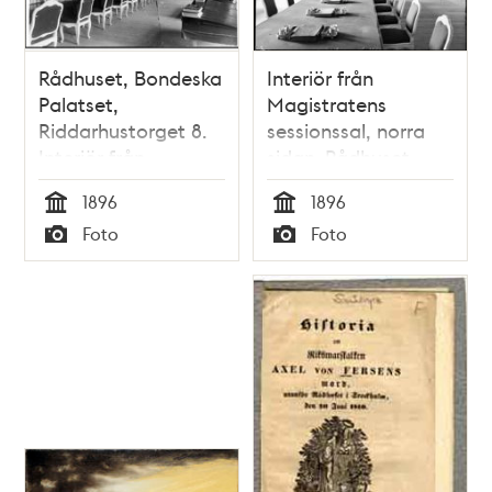
Rådhuset, Bondeska
Interiör från
Palatset,
Magistratens
Riddarhustorget 8.
sessionssal, norra
Interiör från
sidan. Rådhuset,
magistratens
Bondeska palatset,
1896
1896
sessionssal, södra
Myntgatan
Tid
Tid
Foto
Foto
delen
Typ
Typ