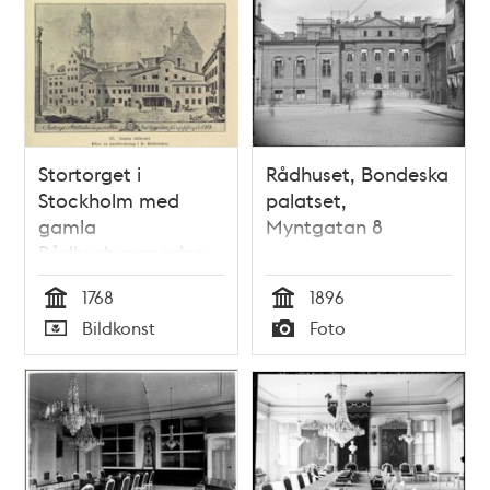
Stortorget i
Rådhuset, Bondeska
Stockholm med
palatset,
gamla
Myntgatan 8
Rådhusbyggnaden
innan dess afrifning
1768
1896
1768
Tid
Tid
Bildkonst
Foto
Typ
Typ