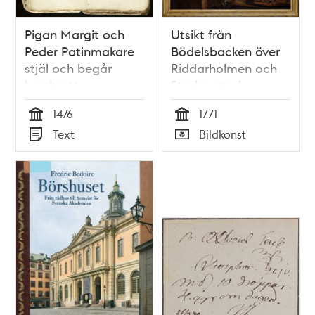
Pigan Margit och
Utsikt från
Peder Patinmakare
Bödelsbacken över
stjäl och begår
Riddarholmen och
horsbrott
Staden med
Storkyrkan och
1476
1771
Tyska kyrkan
Tid
Tid
Text
Bildkonst
Typ
Typ