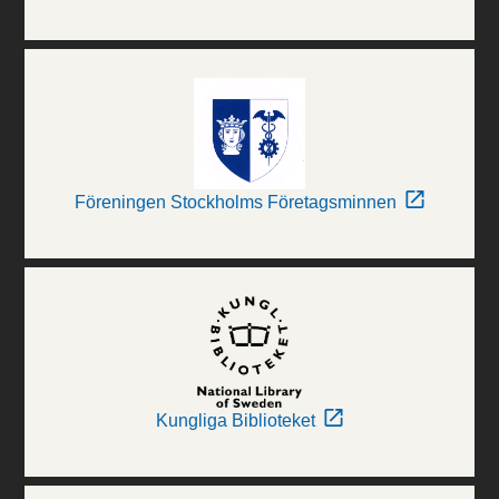
Föreningen Stockholms Företagsminnen
Kungliga Biblioteket