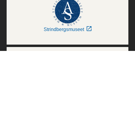
Strindbergsmuseet
Thielska Galleriet