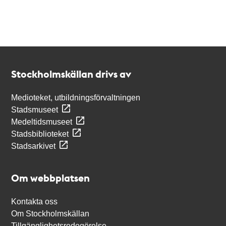
Kontakt
Stockholmskällan
Stockholmskällan drivs av
Medioteket, utbildningsförvaltningen
Stadsmuseet
Medeltidsmuseet
Stadsbiblioteket
Stadsarkivet
Om webbplatsen
Kontakta oss
Om Stockholmskällan
Tillgänglighetsredogörelse