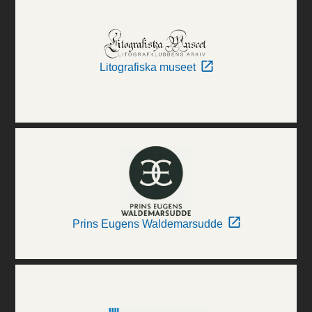
Litografiska museet
Prins Eugens Waldemarsudde