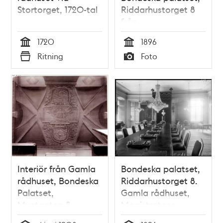
Stortorget, 1720-tal
Riddarhustorget 8
från
Storkyrkobrinken
1720
1896
Tid
Tid
Ritning
Foto
Typ
Typ
Interiör från Gamla
Bondeska palatset,
rådhuset, Bondeska
Riddarhustorget 8.
Palatset,
Gamla rådhuset,
Myntgatan 8
Magistratens
sessionssal