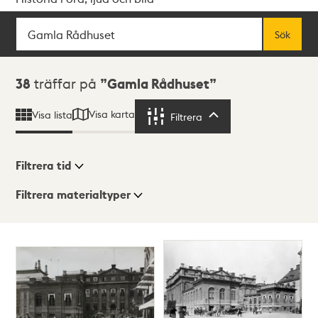
Sök
Fritextsök
Sök
Sökresultat
38
träffar på
Gamla Rådhuset
Visa karta
Visa lista
Filtrera
Filtrera
Filtrera tid
Filtrera materialtyper
Visningsläge
Totalt
38
träffar
Lista
Karta