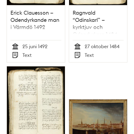
Erick Clauesson –
Ragnvald
Odendyrkande man
“Odinskarl” –
i Värmdö 1492
kyrktjuv och
Odendyrkare 1484
25 juni 1492
27 oktober 1484
Tid
Tid
Text
Text
Typ
Typ