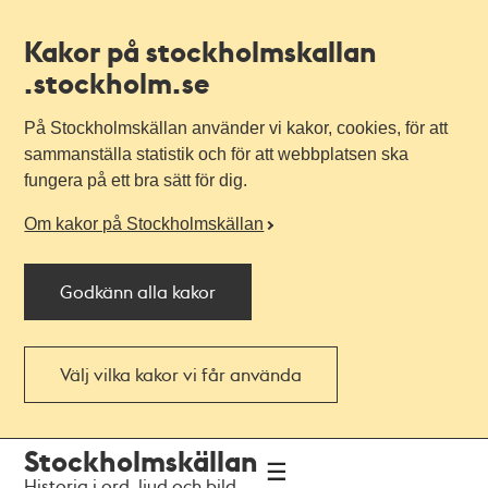
Kakor på stockholmskallan
.stockholm.se
På Stockholmskällan använder vi kakor, cookies, för att
sammanställa statistik och för att webbplatsen ska
fungera på ett bra sätt för dig.
Om kakor på Stockholmskällan
Godkänn alla kakor
Välj vilka kakor vi får använda
Till
Till
Stockholmskällan
navigationen
huvudinnehållet
Historia i ord, ljud och bild