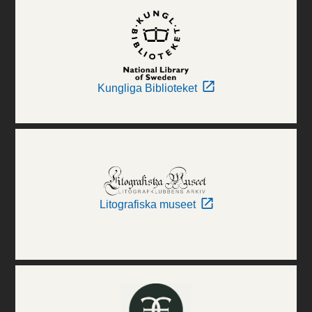
Kungliga Biblioteket
Litografiska museet