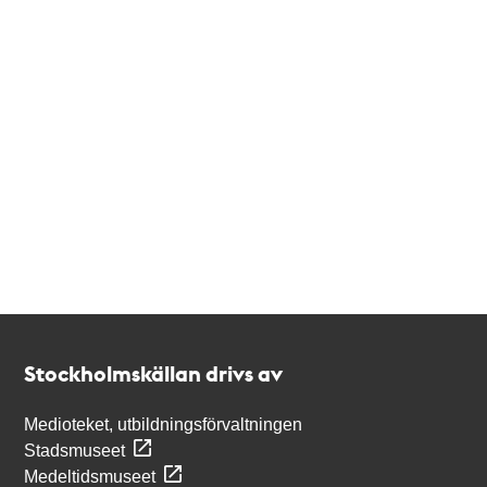
Kontakt
Stockholmskällan
Stockholmskällan drivs av
Medioteket, utbildningsförvaltningen
Stadsmuseet
Medeltidsmuseet