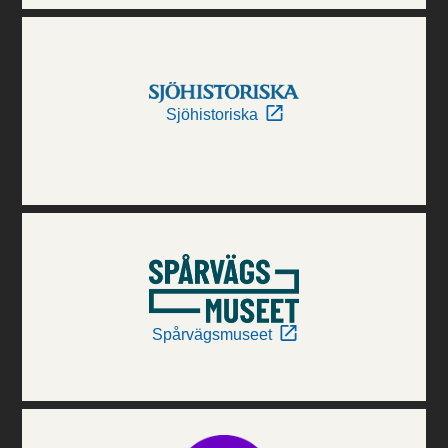
Sjöhistoriska
Spårvägsmuseet