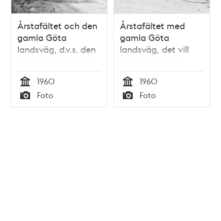
Årstafältet och den
Årstafältet med
gamla Göta
gamla Göta
landsväg, d.v.s. den
landsväg, det vill
gamla landsvägen
säga den gamla
söderut till
landsvägen söderut
1960
1960
Götaland. Vägen
till Götaland. Vägen
Tid
Tid
Foto
Foto
har forntida anor.
har forntida anor.
Typ
Typ