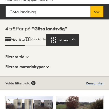
Sök
Fritextsök
Sök
Sökresultat
4
träffar på
Göta landsväg
Visa karta
Visa lista
Filtrera
Filtrera
Filtrera tid
Filtrera materialtyper
Visningsläge
Totalt
Valda filter:
Foto
Rensa filter
4
träffar
Lista
Karta