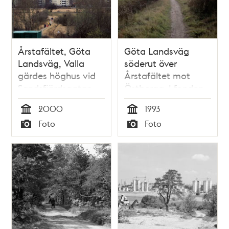
Årstafältet, Göta
Göta Landsväg
Landsväg, Valla
söderut över
gärdes höghus vid
Årstafältet mot
Sandsfjärdsgatan
Östberga. I fonden
hus i kvarteret
2000
1993
Svärdssidan.
Tid
Tid
Foto
Foto
Typ
Typ