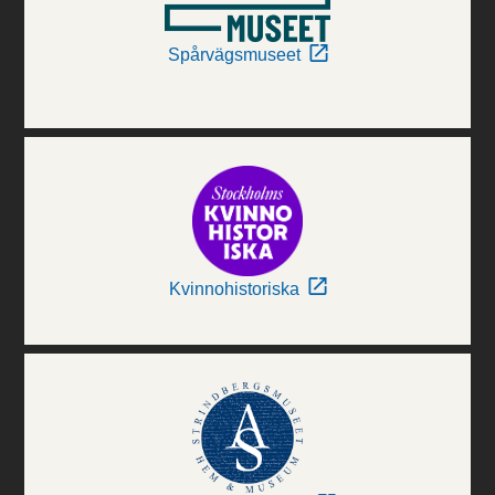
Spårvägsmuseet
Kvinnohistoriska