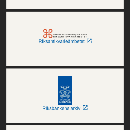
Riksantikvarieämbetet
Riksbankens arkiv