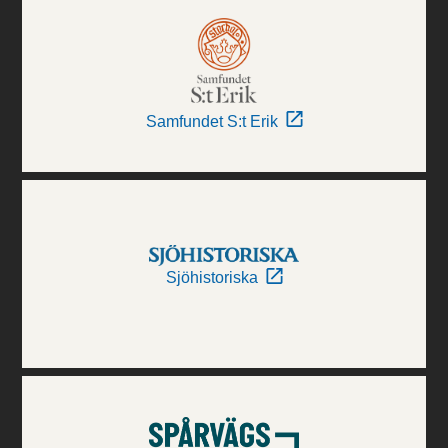
Samfundet S:t Erik
Sjöhistoriska