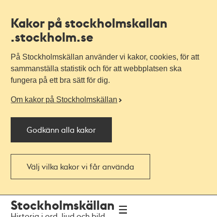
Kakor på stockholmskallan
.stockholm.se
På Stockholmskällan använder vi kakor, cookies, för att
sammanställa statistik och för att webbplatsen ska
fungera på ett bra sätt för dig.
Om kakor på Stockholmskällan
Godkänn alla kakor
Välj vilka kakor vi får använda
Till
Till
Stockholmskällan
navigationen
huvudinnehållet
Historia i ord, ljud och bild