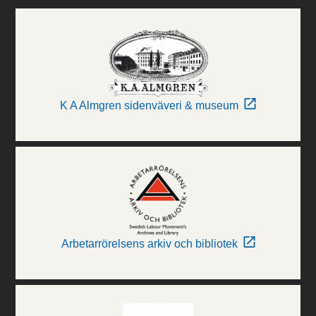
K A Almgren sidenväveri & museum
Arbetarrörelsens arkiv och bibliotek