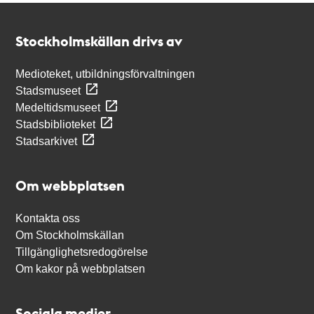
Kontakt
Stockholmskällan
Stockholmskällan drivs av
Medioteket, utbildningsförvaltningen
Stadsmuseet
Medeltidsmuseet
Stadsbiblioteket
Stadsarkivet
Om webbplatsen
Kontakta oss
Om Stockholmskällan
Tillgänglighetsredogörelse
Om kakor på webbplatsen
Sociala medier