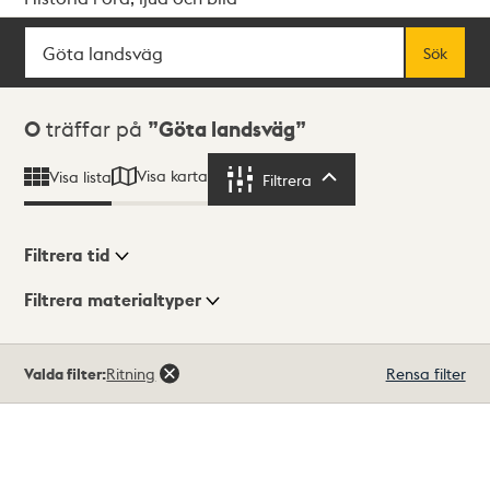
Sök
Fritextsök
Sök
Sökresultat
0
träffar på
Göta landsväg
Visa karta
Visa lista
Filtrera
Filtrera
Filtrera tid
Filtrera materialtyper
Visningsläge
Totalt
Valda filter:
Ritning
Rensa filter
0
träffar
Lista
Karta