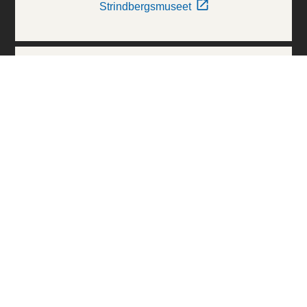
Strindbergsmuseet
Thielska Galleriet
Världskulturmuseerna