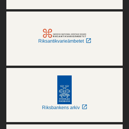
Riksantikvarieämbetet
Riksbankens arkiv