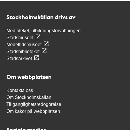
Kontakt
Stockholmskällan
Stockholmskällan drivs av
Medioteket, utbildningsförvaltningen
Stadsmuseet
Medeltidsmuseet
Stadsbiblioteket
Stadsarkivet
Om webbplatsen
Kontakta oss
Om Stockholmskällan
Tillgänglighetsredogörelse
Om kakor på webbplatsen
Sociala medier