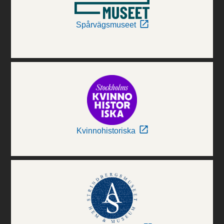
Spårvägsmuseet
Kvinnohistoriska