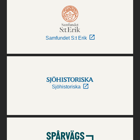
Samfundet S:t Erik
Sjöhistoriska