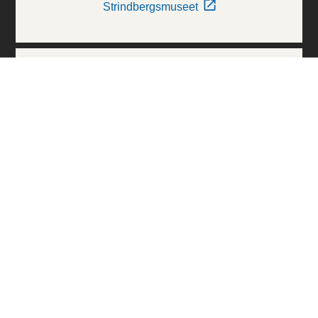
Strindbergsmuseet
Thielska Galleriet
Världskulturmuseerna