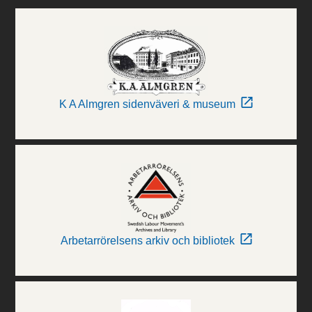
K A Almgren sidenväveri & museum
Arbetarrörelsens arkiv och bibliotek