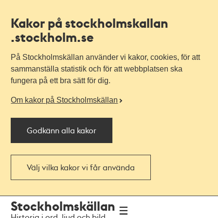
Kakor på stockholmskallan
.stockholm.se
På Stockholmskällan använder vi kakor, cookies, för att
sammanställa statistik och för att webbplatsen ska
fungera på ett bra sätt för dig.
Om kakor på Stockholmskällan
Godkänn alla kakor
Välj vilka kakor vi får använda
Till
Till
Stockholmskällan
navigationen
huvudinnehållet
Historia i ord, ljud och bild