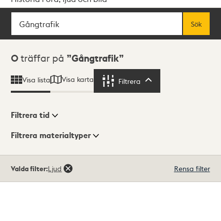
Sök
Fritextsök
Sök
Sökresultat
0
träffar på
Gångtrafik
Visa karta
Visa lista
Filtrera
Filtrera
Filtrera tid
Filtrera materialtyper
Visningsläge
Totalt
Valda filter:
Ljud
Rensa filter
0
träffar
Lista
Karta