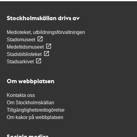
Kontakt
Stockholmskällan
Stockholmskällan drivs av
Medioteket, utbildningsförvaltningen
Stadsmuseet
Medeltidsmuseet
Stadsbiblioteket
Stadsarkivet
Om webbplatsen
Kontakta oss
Om Stockholmskällan
Tillgänglighetsredogörelse
Om kakor på webbplatsen
Sociala medier