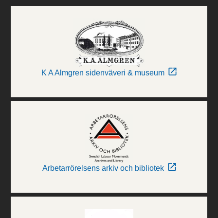
K A Almgren sidenväveri & museum
Arbetarrörelsens arkiv och bibliotek