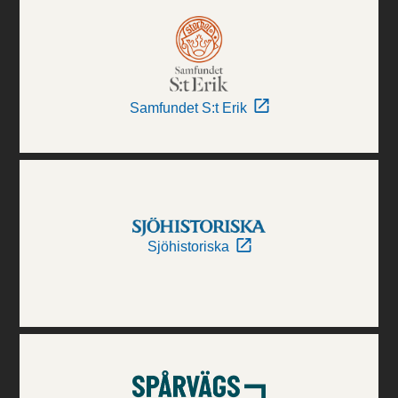
Samfundet S:t Erik
Sjöhistoriska