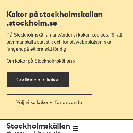
Kakor på stockholmskallan
.stockholm.se
På Stockholmskällan använder vi kakor, cookies, för att
sammanställa statistik och för att webbplatsen ska
fungera på ett bra sätt för dig.
Om kakor på Stockholmskällan
Godkänn alla kakor
Välj vilka kakor vi får använda
Till
Till
Stockholmskällan
navigationen
huvudinnehållet
Historia i ord, ljud och bild