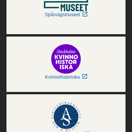
Spårvägsmuseet
Kvinnohistoriska