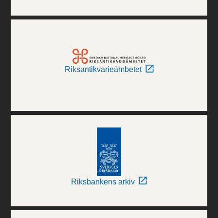
Riksantikvarieämbetet
Riksbankens arkiv