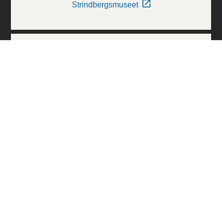
Strindbergsmuseet
Thielska Galleriet
Världskulturmuseerna