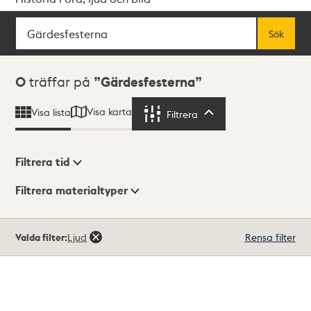
Sök
Fritextsök
Sök
Sökresultat
0
träffar på
Gärdesfesterna
Visa karta
Visa lista
Filtrera
Filtrera
Filtrera tid
Filtrera materialtyper
Visningsläge
Totalt
Valda filter:
Ljud
Rensa filter
0
träffar
Lista
Karta