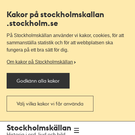
Kakor på stockholmskallan
.stockholm.se
På Stockholmskällan använder vi kakor, cookies, för att
sammanställa statistik och för att webbplatsen ska
fungera på ett bra sätt för dig.
Om kakor på Stockholmskällan
Godkänn alla kakor
Välj vilka kakor vi får använda
Till
Till
Stockholmskällan
navigationen
huvudinnehållet
Historia i ord, ljud och bild