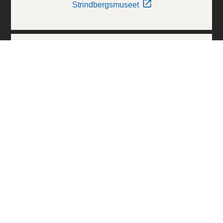
Strindbergsmuseet
Thielska Galleriet
Världskulturmuseerna