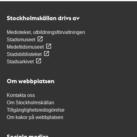
Kontakt
Stockholmskällan
Stockholmskällan drivs av
Medioteket, utbildningsförvaltningen
Stadsmuseet
Medeltidsmuseet
Stadsbiblioteket
Stadsarkivet
Om webbplatsen
Kontakta oss
Om Stockholmskällan
Tillgänglighetsredogörelse
Om kakor på webbplatsen
Sociala medier