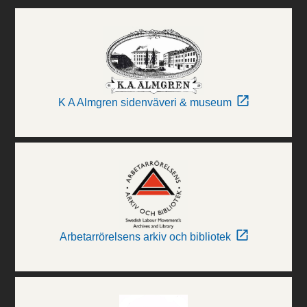
K A Almgren sidenväveri & museum
Arbetarrörelsens arkiv och bibliotek