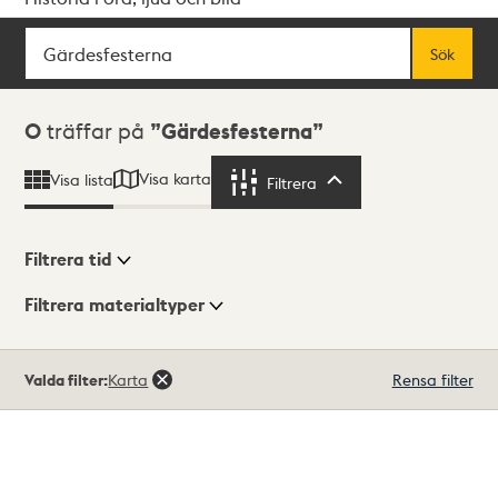
Sök
Fritextsök
Sök
Sökresultat
0
träffar på
Gärdesfesterna
Visa karta
Visa lista
Filtrera
Filtrera
Filtrera tid
Filtrera materialtyper
Visningsläge
Totalt
Valda filter:
Karta
Rensa filter
0
träffar
Lista
Karta