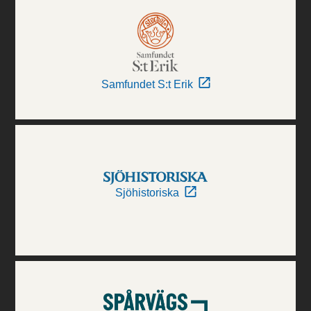
Samfundet S:t Erik
Sjöhistoriska