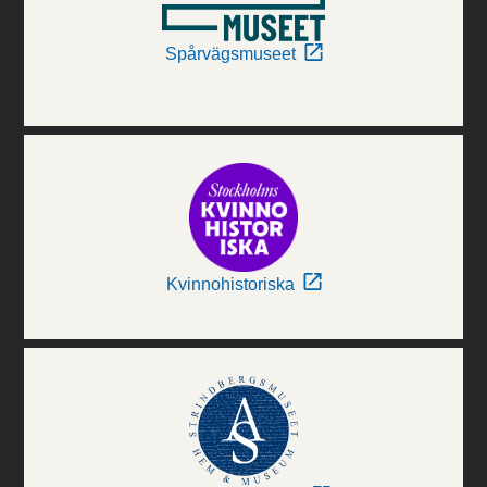
Spårvägsmuseet
Kvinnohistoriska