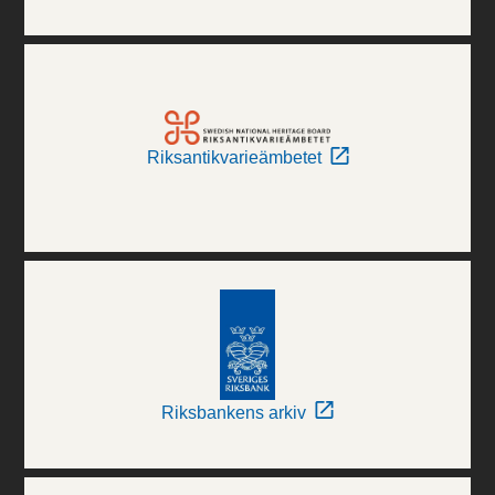
Riksantikvarieämbetet
Riksbankens arkiv