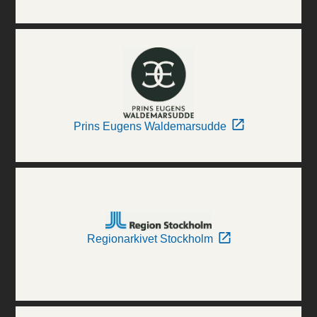
Prins Eugens Waldemarsudde
Regionarkivet Stockholm