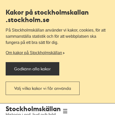
Kakor på stockholmskallan
.stockholm.se
På Stockholmskällan använder vi kakor, cookies, för att
sammanställa statistik och för att webbplatsen ska
fungera på ett bra sätt för dig.
Om kakor på Stockholmskällan
Godkänn alla kakor
Välj vilka kakor vi får använda
Till
Till
Stockholmskällan
navigationen
huvudinnehållet
Historia i ord, ljud och bild