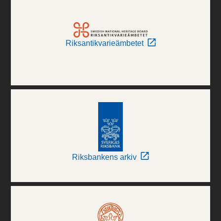
Riksantikvarieämbetet
Riksbankens arkiv