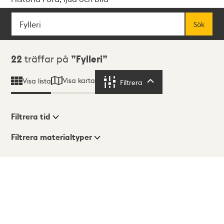
Sök
Fritextsök
Sök
Sökresultat
22
träffar på
Fylleri
Visa karta
Visa lista
Filtrera
Filtrera
Filtrera tid
Filtrera materialtyper
Visningsläge
Totalt
22
träffar
Lista
Karta
Tidigare