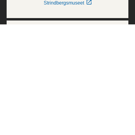
Strindbergsmuseet
Thielska Galleriet
Världskulturmuseerna