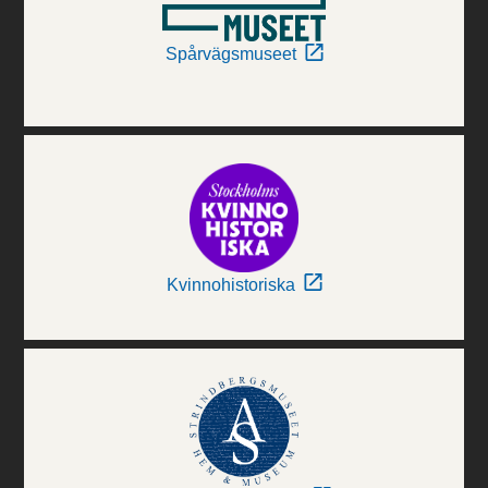
Spårvägsmuseet
Kvinnohistoriska