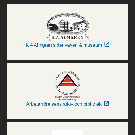
K A Almgren sidenväveri & museum
Arbetarrörelsens arkiv och bibliotek