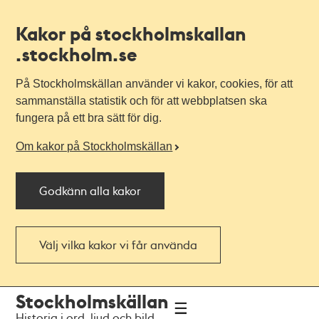
Kakor på stockholmskallan
.stockholm.se
På Stockholmskällan använder vi kakor, cookies, för att
sammanställa statistik och för att webbplatsen ska
fungera på ett bra sätt för dig.
Om kakor på Stockholmskällan
Godkänn alla kakor
Välj vilka kakor vi får använda
Till
Till
Stockholmskällan
navigationen
huvudinnehållet
Historia i ord, ljud och bild