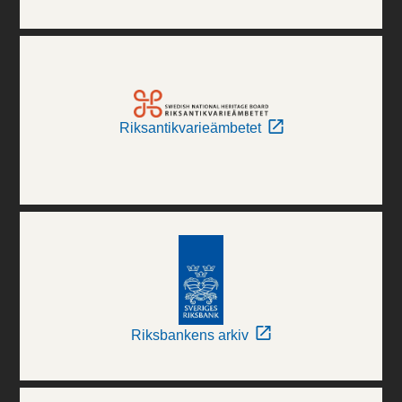
Riksantikvarieämbetet
Riksbankens arkiv