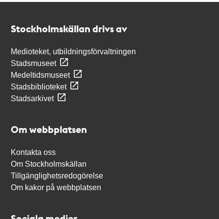
Kontakt
Stockholmskällan
Stockholmskällan drivs av
Medioteket, utbildningsförvaltningen
Stadsmuseet
Medeltidsmuseet
Stadsbiblioteket
Stadsarkivet
Om webbplatsen
Kontakta oss
Om Stockholmskällan
Tillgänglighetsredogörelse
Om kakor på webbplatsen
Sociala medier