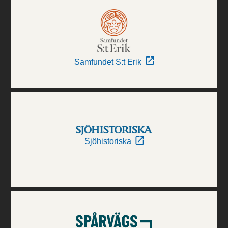
Samfundet S:t Erik
Sjöhistoriska