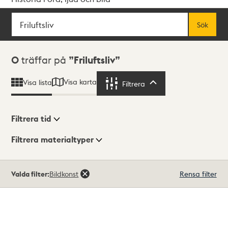
Sök
Fritextsök
Sök
Sökresultat
0
träffar på
Friluftsliv
Visa karta
Visa lista
Filtrera
Filtrera
Filtrera tid
Filtrera materialtyper
Visningsläge
Totalt
Valda filter:
Bildkonst
Rensa filter
0
träffar
Lista
Karta