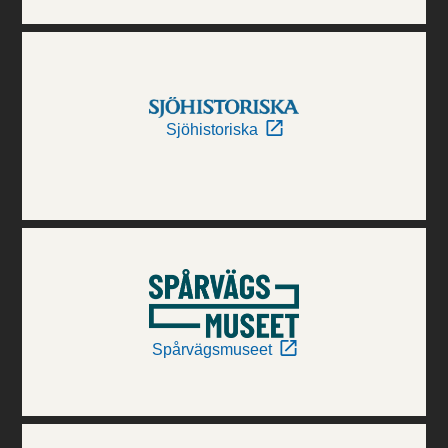
Sjöhistoriska
Spårvägsmuseet