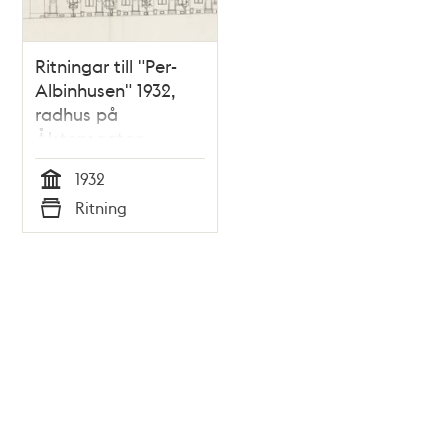
Ritningar till "Per-
Albinhusen" 1932,
radhus på
Ålstensgatan
1932
Tid
Ritning
Typ