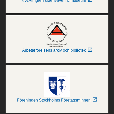
K A Almgren sidenväveri & museum
Arbetarrörelsens arkiv och bibliotek
Föreningen Stockholms Företagsminnen