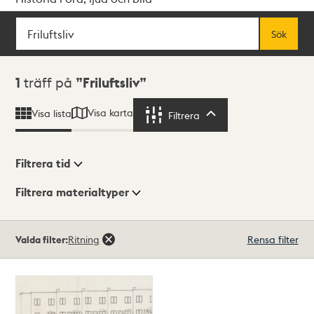
Sök
Fritextsök
Sök
Sökresultat
1
träff på
Friluftsliv
Visa karta
Visa lista
Filtrera
Filtrera
Filtrera tid
Filtrera materialtyper
Visningsläge
Totalt
Valda filter:
Ritning
Rensa filter
1
träffar
Lista
Karta