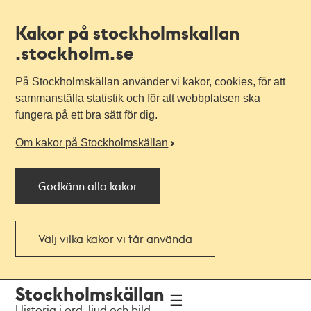
Kakor på stockholmskallan
.stockholm.se
På Stockholmskällan använder vi kakor, cookies, för att
sammanställa statistik och för att webbplatsen ska
fungera på ett bra sätt för dig.
Om kakor på Stockholmskällan
Godkänn alla kakor
Välj vilka kakor vi får använda
Till
Till
Stockholmskällan
navigationen
huvudinnehållet
Historia i ord, ljud och bild