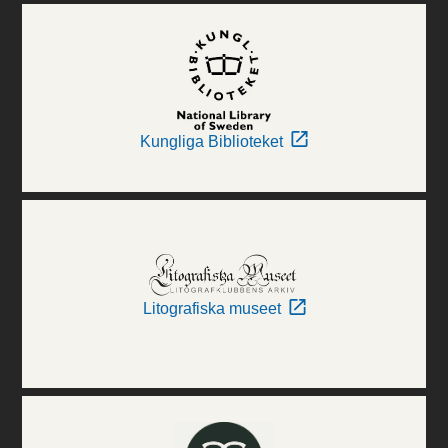
Kungliga Biblioteket
Litografiska museet