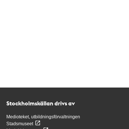
Kontakt
Stockholmskällan
Stockholmskällan drivs av
Medioteket, utbildningsförvaltningen
Stadsmuseet